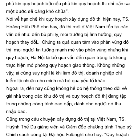
phủ kín quy hoạch bởi nếu phủ kín quy hoạch thì chỉ cần sai
một bước sẽ càng khó chữa”.
Nói về hạn chế khi quy hoạch xây dựng đô thị hiện nay, TS.
Hoàng Hữu Phê cho hay, đô thị mới ở Việt Nam tồn tại các
vấn đề như: đền bù phi lý, môi trường bị ảnh hưởng, quy
hoạch thay đổi… Chúng ta quá quan tâm vào phân vùng đô
thị, mọi người tin tưởng mạnh mẽ vào phân vùng nhưng khi
quy hoạch, Hà Nội lại bỏ qua vấn đến quan trọng là không
thực hiện mô phỏng quy hoạch giao thông. Không những
vậy, ai cũng suy nghĩ là khi làm đô thị, doanh nghiệp chỉ
kiếm lợi nhuận cho mình mà bỏ qua yếu tố khác.
Ngoài ra, đến nay cũng không hề có hệ thống theo dõi về
giá nhà trong các khu đô thị và quy hoạch đô thị đang tập
trung những công trình cao cấp, dành cho người có thu
nhập cao.
Cũng trong câu chuyện xây dựng đô thị tại Việt Nam, TS.
Huỳnh Thế Du giảng viên và Giám đốc chương trình Thạc sỹ
Chính sách công tại Đại học Fulbright cho hay: “Quy hoạch