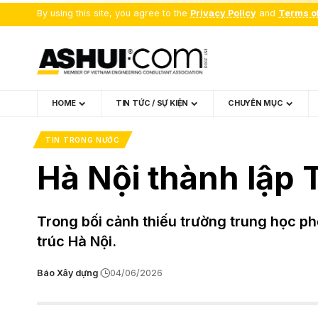
By using this site, you agree to the
Privacy Policy
and
Terms o
HOME
TIN TỨC / SỰ KIỆN
CHUYÊN MỤC
TIN TRONG NƯỚC
Hà Nội thành lập 
Trong bối cảnh thiếu trường trung học p
trúc Hà Nội.
Báo Xây dựng
04/06/2026