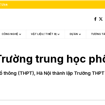
f Use
.
CÔNG NGHỆ
VẬT LIỆU / THIẾT BỊ
DỰ ÁN
TƯƠNG T
Trường trung học ph
hổ thông (THPT), Hà Nội thành lập Trường THPT 