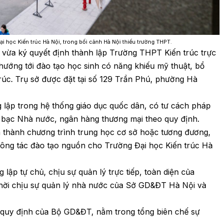
i học Kiến trúc Hà Nội, trong bối cảnh Hà Nội thiếu trường THPT.
vừa ký quyết định thành lập Trường THPT Kiến trúc trực
hướng tới đào tạo học sinh có năng khiếu mỹ thuật, bổ
rúc. Trụ sở được đặt tại số 129 Trần Phú, phường Hà
 lập trong hệ thống giáo dục quốc dân, có tư cách pháp
o bạc Nhà nước, ngân hàng thương mại theo quy định.
n thành chương trình trung học cơ sở hoặc tương đương,
ông tác đào tạo nguồn cho Trường Đại học Kiến trúc Hà
ập tự chủ, chịu sự quản lý trực tiếp, toàn diện của
thời chịu sự quản lý nhà nước của Sở GD&ĐT Hà Nội và
 quy định của Bộ GD&ĐT, nằm trong tổng biên chế sự