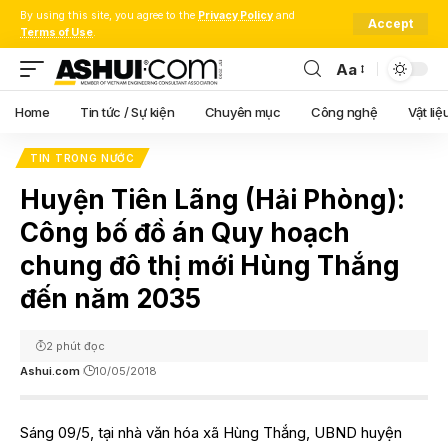
By using this site, you agree to the
Privacy Policy
and
Accept
Terms of Use
.
Aa
Font
Resizer
Home
Tin tức / Sự kiện
Chuyên mục
Công nghệ
Vật liệ
TIN TRONG NƯỚC
Huyện Tiên Lãng (Hải Phòng):
Công bố đồ án Quy hoạch
chung đô thị mới Hùng Thắng
đến năm 2035
2 phút đọc
Ashui.com
10/05/2018
Sáng 09/5, tại nhà văn hóa xã Hùng Thắng, UBND huyện