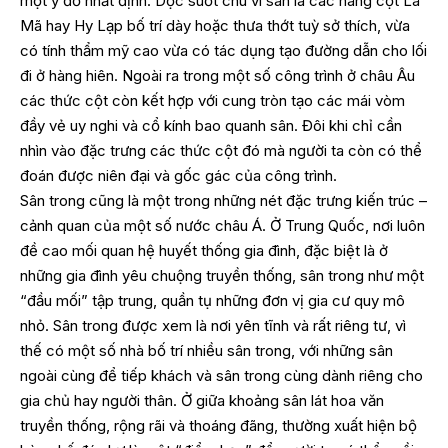
một ý đồ nhất định. Dọc suốt chu vi sân là các hàng cột La
Mã hay Hy Lạp bố trí dày hoặc thưa thớt tuỳ sở thích, vừa
có tính thẩm mỹ cao vừa có tác dụng tạo đường dẫn cho lối
đi ở hàng hiên. Ngoài ra trong một số công trình ở châu Âu
các thức cột còn kết hợp với cung tròn tạo các mái vòm
đầy vẻ uy nghi và cổ kính bao quanh sân. Đôi khi chỉ cần
nhìn vào đặc trưng các thức cột đó mà người ta còn có thể
đoán được niên đại và gốc gác của công trình.
Sân trong cũng là một trong những nét đặc trưng kiến trúc –
cảnh quan của một số nước châu Á. Ở Trung Quốc, nơi luôn
đề cao mối quan hệ huyết thống gia đình, đặc biệt là ở
những gia đình yêu chuộng truyền thống, sân trong như một
“đầu mối” tập trung, quần tụ những đơn vị gia cư quy mô
nhỏ. Sân trong được xem là nơi yên tĩnh và rất riêng tư, vì
thế có một số nhà bố trí nhiều sân trong, với những sân
ngoài cùng để tiếp khách và sân trong cùng dành riêng cho
gia chủ hay người thân. Ở giữa khoảng sân lát hoa văn
truyền thống, rộng rãi và thoáng đãng, thường xuất hiện bộ