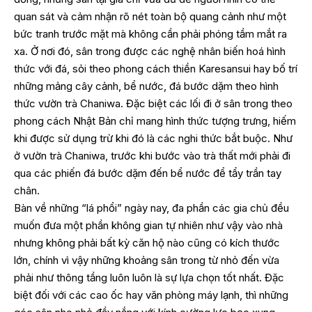
quan sát và cảm nhận rõ nét toàn bộ quang cảnh như một
bức tranh trước mặt mà không cần phải phóng tầm mắt ra
xa. Ở nơi đó, sân trong được các nghệ nhân biến hoá hình
thức với đá, sỏi theo phong cách thiền Karesansui hay bố trí
những mảng cây cảnh, bể nước, đá bước dặm theo hình
thức vườn trà Chaniwa. Đặc biệt các lối đi ở sân trong theo
phong cách Nhật Bản chỉ mang hình thức tượng trưng, hiếm
khi được sử dụng trừ khi đó là các nghi thức bắt buộc. Như
ở vườn trà Chaniwa, trước khi bước vào trà thất mới phải đi
qua các phiến đá bước dặm đến bể nước để tẩy trần tay
chân.
Bàn về những “lá phổi” ngày nay, đa phần các gia chủ đều
muốn đưa một phần không gian tự nhiên như vậy vào nhà
nhưng không phải bất kỳ căn hộ nào cũng có kích thước
lớn, chính vì vậy những khoảng sân trong từ nhỏ đến vừa
phải như thông tầng luôn luôn là sự lựa chọn tốt nhất. Đặc
biệt đối với các cao ốc hay văn phòng máy lạnh, thì những