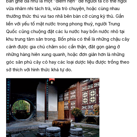
bàn ghế đá như là một “điểm hẹn” để người ta có thể ngồi
vừa nhâm nhi tách trà, vừa trò chuyện, hoặc cùng nhau
thưởng thức thú vui tao nhã bên bàn cờ cùng kỳ thủ. Gắn
liền với yếu tố mặt nước trong phong thuỷ, người Trung
Quốc cũng chuộng đặt các lu nước hay bồn nước nhỏ tại
khu trung tâm sân trong. Bốn phía có thể là những chậu cây
cảnh được gia chủ chăm sóc cẩn thận, đăt gọn gàng ở
những hàng hiên xung quanh, hoặc đơn giản hơn là những
góc sân phủ cây cỏ hay các loại dược liệu được trồng theo
sở thích với hình thức khá tự do.