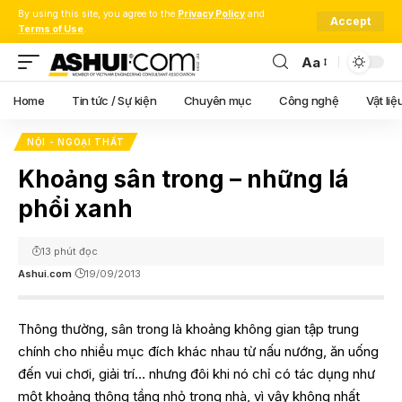
By using this site, you agree to the
Privacy Policy
and
Accept
Terms of Use
.
Aa
Font
Resizer
Home
Tin tức / Sự kiện
Chuyên mục
Công nghệ
Vật liệ
NỘI - NGOẠI THẤT
Khoảng sân trong – những lá
phổi xanh
13 phút đọc
Ashui.com
19/09/2013
Thông thường, sân trong là khoảng không gian tập trung
chính cho nhiều mục đích khác nhau từ nấu nướng, ăn uống
đến vui chơi, giải trí… nhưng đôi khi nó chỉ có tác dụng như
một khoảng thông tầng nhỏ trong nhà, vì vậy không nhất