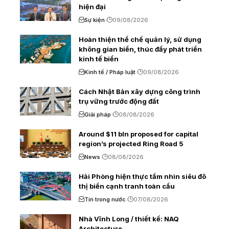
hiện đại
Sự kiện
09/08/2026
Hoàn thiện thể chế quản lý, sử dụng
không gian biển, thúc đẩy phát triển
kinh tế biển
Kinh tế / Pháp luật
09/08/2026
Cách Nhật Bản xây dựng công trình
trụ vững trước động đất
Giải pháp
08/08/2026
Around $11 bln proposed for capital
region’s projected Ring Road 5
News
08/08/2026
Hải Phòng hiện thực tầm nhìn siêu đô
thị biển cạnh tranh toàn cầu
Tin trong nước
07/08/2026
Nhà Vĩnh Long / thiết kế: NAQ
Architecture