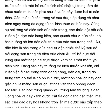
trước luôn có một hồ nước hình chữ nhật tại trung tâm để
chứa nước mưa, sân phía sau là vườn cây được bài trí cẩn
thận. Các thiết kế sân trong về sau được áp dụng và phát
triển ngày càng đa dạng từ hai hình thức cơ bản này. Cùng
sự nới rộng về diện tích của sân trong, các thức cột bắt đầu
xuất hiện dọc các hàng hiên, bao quanh chu vi của sân, có
ảnh hưởng rất lớn đến cấu trúc của các sân trong châu Âu,
đặc biệt là sân trong của các tu viện nhiều thế kỷ sau đó.
Với dạng sân trong cổ điển của châu Âu, thì bố cục đối
xứng qua một hoặc hai trục được xem như một mô tuýp
điển hình. Dạng sân này thường có kích thước khá lớn, chỉ
xuất hiện ở các công trình công cộng, đền đài, trong đó
trung tâm có thể là hồ phun nước, một bồn hoa lớn hay đơn
giản chỉ là mảng sân được lát hoa văn theo phong cách
Mosaic. Bao bọc xung quanh khu trung tâm thường là các
luống hoa và cây xanh được cắt tỉa gọn gàng cẩn thận, màu
sắc của các dãy hoa không trộn lẫn mà được sắp xếp theo