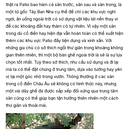
thật ra Patio bao hàm cả sân trước, sân sau và sân trong, là
một từ gốc Tây Ban Nha cụ thể để chỉ các khu vực nghỉ
ngơi, ăn uống ngoài trời có sử dụng vật liệu lát nền thay vì
để các khoảng đất hay thảm cỏ tự nhiên. Vì vậy một sân
trong dù cổ điển hay hiện đại vẫn hoàn toàn có thể xuất hiện
thêm các khu vực Patio đầy tiện dụng và xinh xắn. Với
những gia chủ có sở thích ngồi thư giãn trong khoảng không
gian thiên nhiên, thì một bộ bàn ghế ngoài trời là sẽ là sự lựa
chọn tốt nhất. Tuỳ theo sở thích, nhu cầu sử dụng và đi lại
mà ta có thể đặt chúng ở trung tâm, dựa vào tường hay yên
vị tại một góc nhỏ trong vườn. Thông thường ở các sân
trong cổ điển Châu Âu sẽ không có hình thức này, nhưng
một vài dãy ghế đá được sắp xếp đối xứng qua trung tâm
sân cũng có thể giúp bạn tận hưởng thiên nhiên một cách
thư giãn và thoải mái.