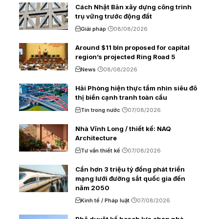
Cách Nhật Bản xây dựng công trình
trụ vững trước động đất
Giải pháp
08/08/2026
Around $11 bln proposed for capital
region’s projected Ring Road 5
News
08/08/2026
Hải Phòng hiện thực tầm nhìn siêu đô
thị biển cạnh tranh toàn cầu
Tin trong nước
07/08/2026
Nhà Vĩnh Long / thiết kế: NAQ
Architecture
Tư vấn thiết kế
07/08/2026
Cần hơn 3 triệu tỷ đồng phát triển
mạng lưới đường sắt quốc gia đến
năm 2050
Kinh tế / Pháp luật
07/08/2026
Phê duyệt kế hoạch lựa chọn nhà