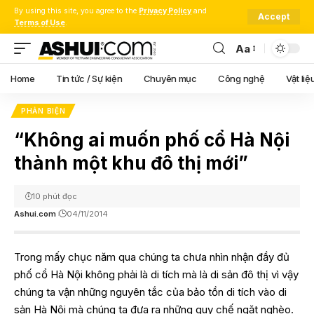
By using this site, you agree to the
Privacy Policy
and
Accept
Terms of Use
.
Aa
Font
Resizer
Home
Tin tức / Sự kiện
Chuyên mục
Công nghệ
Vật liệ
PHẢN BIỆN
“Không ai muốn phố cổ Hà Nội
thành một khu đô thị mới”
10 phút đọc
Ashui.com
04/11/2014
Trong mấy chục năm qua chúng ta chưa nhìn nhận đầy đủ
phố cổ Hà Nội không phải là di tích mà là di sản đô thị vì vậy
chúng ta vận những nguyên tắc của bảo tồn di tích vào di
sản Hà Nội mà chúng ta đưa ra những quy chế ngặt nghèo.