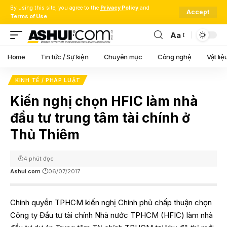
By using this site, you agree to the
Privacy Policy
and
Accept
Terms of Use
.
Aa
Font
Resizer
Home
Tin tức / Sự kiện
Chuyên mục
Công nghệ
Vật liệ
KINH TẾ / PHÁP LUẬT
Kiến nghị chọn HFIC làm nhà
đầu tư trung tâm tài chính ở
Thủ Thiêm
4 phút đọc
Ashui.com
06/07/2017
Chính quyền TPHCM kiến nghị Chính phủ chấp thuận chọn
Công ty Đầu tư tài chính Nhà nước TPHCM (HFIC) làm nhà