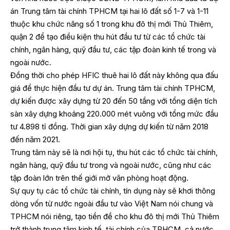
án Trung tâm tài chính TPHCM tại hai lô đất số 1-7 và 1-11
thuộc khu chức năng số 1 trong khu đô thị mới Thủ Thiêm,
quận 2 để tạo điều kiện thu hút đầu tư từ các tổ chức tài
chính, ngân hàng, quỹ đầu tư, các tập đoàn kinh tế trong và
ngoài nước.
Đồng thời cho phép HFIC thuê hai lô đất này không qua đấu
giá để thực hiện đầu tư dự án. Trung tâm tài chính TPHCM,
dự kiến được xây dựng từ 20 đến 50 tầng với tổng diện tích
sàn xây dựng khoảng 220.000 mét vuông với tổng mức đầu
tư 4.898 tỉ đồng. Thời gian xây dựng dự kiến từ năm 2018
đến năm 2021.
Trung tâm này sẽ là nơi hội tụ, thu hút các tổ chức tài chính,
ngân hàng, quỹ đầu tư trong và ngoài nước, cũng như các
tập đoàn lớn trên thế giới mở văn phòng hoạt động.
Sự quy tụ các tổ chức tài chính, tín dụng này sẽ khơi thông
dòng vốn từ nước ngoài đầu tư vào Việt Nam nói chung và
TPHCM nói riêng, tạo tiền đề cho khu đô thị mới Thủ Thiêm
trở thành trung tâm kinh tế, tài chính của TPHCM, cả nước