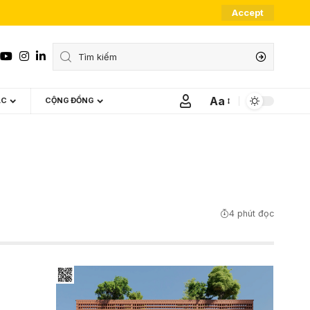
Accept
Aa
ÁC
CỘNG ĐỒNG
Font
Resizer
4 phút đọc