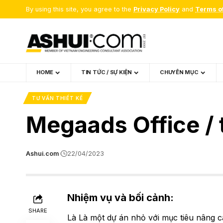
By using this site, you agree to the
Privacy Policy
and
Terms o
HOME
TIN TỨC / SỰ KIỆN
CHUYÊN MỤC
TƯ VẤN THIẾT KẾ
Megaads Office / 
Ashui.com
22/04/2023
Nhiệm vụ và bối cảnh:
SHARE
Là Là một dự án nhỏ với mục tiêu nâng c