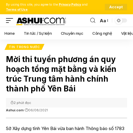
By using this site, you agree to the
Privacy Policy
and
Accept
Terms of Use
.
Aa
Font
Resizer
Home
Tin tức / Sự kiện
Chuyên mục
Công nghệ
Vật liệ
TIN TRONG NƯỚC
Mời thi tuyển phương án quy
hoạch tổng mặt bằng và kiến
trúc Trung tâm hành chính
thành phố Yên Bái
2 phút đọc
Ashui.com
06/08/2021
Sở Xây dựng tỉnh Yên Bái vừa ban hành Thông báo số 1783