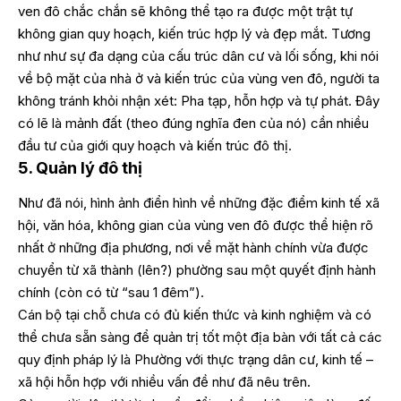
ven đô chắc chắn sẽ không thể tạo ra được một trật tự
không gian quy hoạch, kiến trúc hợp lý và đẹp mắt. Tương
như như sự đa dạng của cấu trúc dân cư và lối sống, khi nói
về bộ mặt của nhà ở và kiến trúc của vùng ven đô, người ta
không tránh khỏi nhận xét: Pha tạp, hỗn hợp và tự phát. Đây
có lẽ là mảnh đất (theo đúng nghĩa đen của nó) cần nhiều
đầu tư của giới quy hoạch và kiến trúc đô thị.
5. Quản lý đô thị
Như đã nói, hình ảnh điển hình về những đặc điểm kinh tế xã
hội, văn hóa, không gian của vùng ven đô được thể hiện rõ
nhất ở những địa phương, nơi về mặt hành chính vừa được
chuyển từ xã thành (lên?) phường sau một quyết định hành
chính (còn có từ “sau 1 đêm”).
Cán bộ tại chỗ chưa có đủ kiến thức và kinh nghiệm và có
thể chưa sẵn sàng để quản trị tốt một địa bàn với tất cả các
quy định pháp lý là Phường với thực trạng dân cư, kinh tế –
xã hội hỗn hợp với nhiều vấn đề như đã nêu trên.