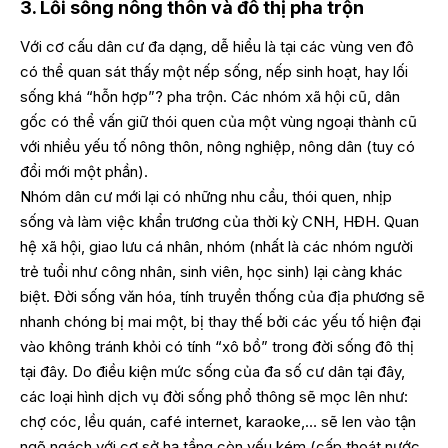
3. Lối sống nông thôn và đô thị pha trộn
Với cơ cấu dân cư đa dạng, dễ hiểu là tại các vùng ven đô
có thể quan sát thấy một nếp sống, nếp sinh hoạt, hay lối
sống khá “hỗn hợp”? pha trộn. Các nhóm xã hội cũ, dân
gốc có thể vấn giữ thói quen của một vùng ngoại thành cũ
với nhiều yếu tố nông thôn, nông nghiệp, nông dân (tuy có
đổi mới một phần).
Nhóm dân cư mới lại có những nhu cầu, thói quen, nhịp
sống và làm việc khẩn trương của thời kỳ CNH, HĐH. Quan
hệ xã hội, giao lưu cá nhân, nhóm (nhất là các nhóm người
trẻ tuổi như công nhân, sinh viên, học sinh) lại càng khác
biệt. Đời sống văn hóa, tính truyền thống của địa phương sẽ
nhanh chóng bị mai một, bị thay thế bởi các yếu tố hiện đại
vào không tránh khỏi có tính “xô bồ” trong đời sống đô thị
tại đây. Do điều kiện mức sống của đa số cư dân tại đây,
các loại hình dịch vụ đời sống phổ thông sẽ mọc lên như:
chợ cóc, lều quán, café internet, karaoke,… sẽ len vào tận
ngõ ngách với cơ sở hạ tầng còn yếu kém (cấp thoát nước,