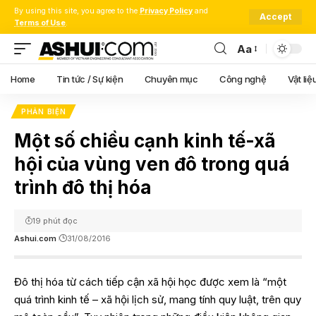
By using this site, you agree to the
Privacy Policy
and
Accept
Terms of Use
.
Aa
Font
Resizer
Home
Tin tức / Sự kiện
Chuyên mục
Công nghệ
Vật liệ
PHẢN BIỆN
Một số chiều cạnh kinh tế-xã
hội của vùng ven đô trong quá
trình đô thị hóa
19 phút đọc
Ashui.com
31/08/2016
Đô thị hóa từ cách tiếp cận xã hội học được xem là “một
quá trình kinh tế – xã hội lịch sử, mang tính quy luật, trên quy