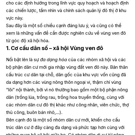
cho các định hướng trong lĩnh vực quy hoạch và hoạch định
các chiến lược, tầm nhìn và chính sách quản lý đô thị ở khu
vực này.
Sau đây là một số chiều cạnh đáng lưu ý, và cũng có thể
xem là những vấn đề cần được nghiên cứu về vùng ven đô
từ góc độ xã hội hóa.
1. Cơ cấu dân số – xã hội Vùng ven đô
Nổi bật lên là sự
đa dạng hóa
của các nhóm xã hội và các
bộ phận dân cư mới gia nhập vùng đất ven đô này. Bản thân
cấu trúc cư dân tại chỗ, dân gốc của khu vực vốn cũng đã
da dạng hơn các vùng nông thôn ngoại vi, thậm chí vùng
“lõi” nội thành, bởi vì nó thường bao gồm một bộ phận nông
dân (trồng lúa, trồng rau, trồng hoa truyền thống, cùng với
các nhóm dân cư đô thị khác như công nhân, viên chức, thợ
thủ công, buôn bán nhỏ,…).
Bên cạnh đó là một số nhóm dân cư mới, khiến cho cấu
trúc dân cư ở đây càng đa dạng và phức tạp hơn cùng với
những quan hệ xã hội giữa họ. Có nhóm dân di cư từ nông