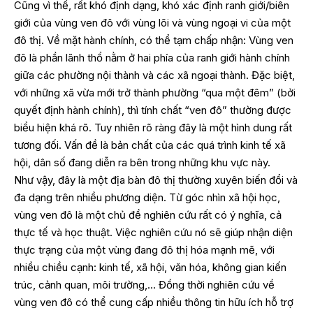
Cũng vì thế, rất khó định dạng, khó xác định ranh giới/biên
giới của vùng ven đô với vùng lõi và vùng ngoại vi của một
đô thị. Về mặt hành chính, có thể tạm chấp nhận: Vùng ven
đô là phần lãnh thổ nằm ở hai phía của ranh giới hành chính
giữa các phường nội thành và các xã ngoại thành. Đặc biệt,
với những xã vừa mới trở thành phường “qua một đêm” (bởi
quyết định hành chính), thì tính chất “ven đô” thường được
biểu hiện khá rõ. Tuy nhiên rõ ràng đây là một hình dung rất
tương đối. Vấn đề là bản chất của các quá trình kinh tế xã
hội, dân số đang diễn ra bên trong những khu vực này.
Như vậy, đây là một địa bàn đô thị thường xuyên biến đổi và
đa dạng trên nhiều phương diện. Từ góc nhìn xã hội học,
vùng ven đô là một chủ đề nghiên cứu rất có ý nghĩa, cả
thực tế và học thuật. Việc nghiên cứu nó sẽ giúp nhận diện
thực trạng của một vùng đang đô thị hóa mạnh mẽ, với
nhiều chiều cạnh: kinh tế, xã hội, văn hóa, không gian kiến
trúc, cảnh quan, môi trường,… Đồng thời nghiên cứu về
vùng ven đô có thể cung cấp nhiều thông tin hữu ích hỗ trợ