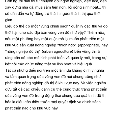
Còn người dân thì từ chuyển đổi nghề nghiệp, việc làm, đến
xây dựng nhà cả, mua sắm tiện nghi, lối sống sinh hoạt,.. thì
sẽ dần dần và tự động trở thành người thành thị qua thời
gian.
Liệu có thể có một “vùng chính sách” quản lý đặc thù và có
thời hạn cho các địa bàn vùng ven đô như vậy? Thêm nữa,
nếu một phường hay một quận mà lại muốn phát triển một
khu vực sản xuất nông nghiệp “thích hợp” (appropriate) hay
“nông nghiệp đô thị” (urban agriculture) bền vững thì rõ
ràng cần có các mô hình phát triển và quản lý mới, trong sự
kết nối các chức năng thật sự linh hoạt và hiệu quả.
Tất cả những điều nói trên một lần nữa khẳng định ý nghĩa
và tầm quan trọng của vùng ven đô nói chung cũng như
phát triển nông nghiệp đô thị ở khu vực này. Và việc nghiên
cứu tất cả các chiều cạnh cụ thể cùng thực trạng phát triển
của vùng ven đô trong động thái chung của quá trình đô thị
hóa là điều cần thiết trước mọi quyết định và chính sách
phát triển nào cho khu vực này.