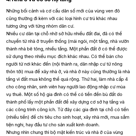
Những bối cảnh và cơ cấu dân số mới của vùng ven đô
cũng thường đi kèm với các loại hình cư trú khác nhau
tương ứng với từng nhóm dân cư.
Nhiều cư dân tại chỗ nhờ sở hữu nhiều đất đai, đã có thể
chuyển từ nhà ở truyền thống (mái ngói, một tầng, nhà vườn
thành nhà bê tông, nhiều tầng. Một phần đất ở có thể được
sử dụng theo nhiều mục đích khác nhau. Có thể bán cho
người từ nơi khác đến (nội thành ra, dân nhập cư từ nông
thôn tới) mua để xây nhà ở, và nhà ở này cũng thường là nhà
tầng vì đất mua không thể quá rộng. Thứ hai, làm nhà cấp 4
cho công nhân, sinh viên hay người lao động nhập cư mùa
vụ thuê. Một số hộ gia đình có thể có tiền đền bù đất do
thành phố lấy một phần đất để xây dựng cơ sở hạ tầng và
các công trình công ích. Từ đây các gia đình tại chỗ có tiền
(nhiều tiền) để chi tiêu cho sinh hoạt, xây nhà mới, mua sắm
tiện nghi, hay đầu tư cho sản xuất kinh doanh.
Nhưng nhìn chung thì bộ mặt kiến trúc và nhà ở của vùng