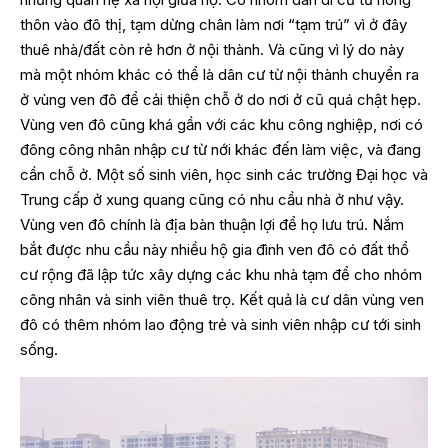
thôn vào đô thị, tạm dừng chân làm nơi “tạm trú” vì ở đây
thuê nhà/đất còn rẻ hơn ở nội thành. Và cũng vì lý do này
mà một nhóm khác có thể là dân cư từ nội thành chuyển ra
ở vùng ven đô để cải thiện chỗ ở do nơi ở cũ quá chật hẹp.
Vùng ven đô cũng khá gần với các khu công nghiệp, nơi có
đông công nhân nhập cư từ nới khác đến làm việc, và đang
cần chỗ ở. Một số sinh viên, học sinh các trường Đại học và
Trung cấp ở xung quang cũng có nhu cầu nhà ở như vậy.
Vùng ven đô chính là địa bàn thuận lợi để họ lưu trú. Nắm
bắt được nhu cầu này nhiều hộ gia đình ven đô có đất thổ
cư rộng đã lập tức xây dựng các khu nhà tạm để cho nhóm
công nhân và sinh viên thuê trọ. Kết quả là cư dân vùng ven
đô có thêm nhóm lao động trẻ và sinh viên nhập cư tới sinh
sống.