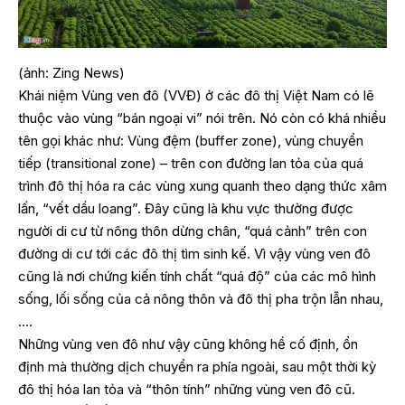
(ảnh: Zing News)
Khái niệm Vùng ven đô (VVĐ) ở các đô thị Việt Nam có lẽ
thuộc vào vùng “bán ngoại vi” nói trên. Nó còn có khá nhiều
tên gọi khác như: Vùng đệm (buffer zone), vùng chuyển
tiếp (transitional zone) – trên con đường lan tỏa của quá
trình đô thị hóa ra các vùng xung quanh theo dạng thức xâm
lấn, “vết dầu loang”. Đây cũng là khu vực thường được
người di cư từ nông thôn dừng chân, “quá cảnh” trên con
đường di cư tới các đô thị tìm sinh kế. Vì vậy vùng ven đô
cũng là nơi chứng kiến tính chất “quá độ” của các mô hình
sống, lối sống của cả nông thôn và đô thị pha trộn lẫn nhau,
….
Những vùng ven đô như vậy cũng không hề cố định, ổn
định mà thường dịch chuyển ra phía ngoài, sau một thời kỳ
đô thị hóa lan tỏa và “thôn tính” những vùng ven đô cũ.