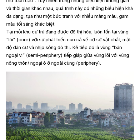
mô toàn cầu”. Tuy nhiên trong những điều kiện không gian
và thời gian khác nhau, quá trình này có những biểu hiện khá
đa dạng, tựa như một bức tranh với nhiều mảng màu, gam
màu tối sáng khác biệt.
Tại mỗi khu cư trú đang được đô thị hóa, luôn tồn tại vùng
“lõi” (core) với sự phát triển cao cả về cơ sở vật chất, mật
độ dân cư và nhịp sống đô thị. Kế tiếp đó là vùng “bán
ngoại vi” (semi-periphery) tiếp giáp giữa vùng lõi với vùng
nông thôn/ ngoại ô ở ngoài cùng (periphery).