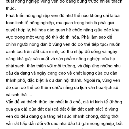
xuất nông nghiệp vùng ven đo đang đứng trước nhiều thách
thức.
Phát triển nông nghiệp ven đô như thế nào không chỉ là bài
toán kinh tế nông nghiệp, mà quan trọng hơn là phải giải
quyết hợp lý, hài hòa các quan hệ chức năng giữa các khu
vực trong một vùng đô thị/ đô thị hóa. Phải làm sao để
chính người nông dân ở vùng ven đô có thể tiếp tục/ muốn
canh tác trên đất của mình, có thu nhập đủ sống và ngày
càng khá giả; sản xuất và sản phẩm nông nghiệp của họ
phải sạch, thân thiện với môi trường, và đáp ứng những nhu
cầu đa dạng và ngày càng cao về chất lượng của cư dân
thành phố, đặc biệt là cư dân nội thành. Ngoài ra, vùng ven
đô còn có thể có thêm chức năng du lịch văn hóa-lịch sử
và sinh thái,…
Vấn đề và thách thức lớn nhất là ở chỗ, giá trị kinh tế (thông
qua giá cả) của đất đai (cả đất ở lẫn đất canh tác) ở vùng
ven đô đều đang gia tăng hết sức nhanh chóng, đồng thời
vẫn rất hấp dẫn đối với các nhà đầu tư (phi nông nghiệp, bất