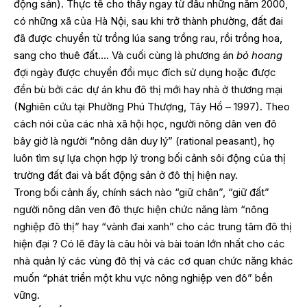
động sản). Thực tế cho thấy ngay từ đầu những năm 2000,
có những xã của Hà Nội, sau khi trở thành phường, đất đai
đã được chuyển từ trồng lúa sang trồng rau, rồi trồng hoa,
sang cho thuê đất…. Và cuối cùng là phương án
bỏ hoang
đợi ngày được chuyển đổi mục đích sử dụng hoặc được
đền bù bởi các dự án khu đô thị mới hay nhà ở thương mại
(Nghiên cứu tại Phường Phú Thượng, Tây Hồ – 1997). Theo
cách nói của các nhà xã hội học, người nông dân ven đô
bây giờ là người “nông dân duy lý” (rational peasant), họ
luôn tìm sự lựa chọn hợp lý trong bối cảnh sôi động của thị
trường đất đai và bất động sản ở đô thị hiện nay.
Trong bối cảnh ấy, chính sách nào “giữ chân”, “giữ đất”
người nông dân ven đô thực hiện chức năng làm “nông
nghiệp đô thị” hay “vành đai xanh” cho các trung tâm đô thị
hiện đại ? Có lẽ đây là câu hỏi và bài toán lớn nhất cho các
nhà quản lý các vùng đô thị và các cơ quan chức năng khác
muốn “phát triển một khu vực nông nghiệp ven đô” bền
vững.