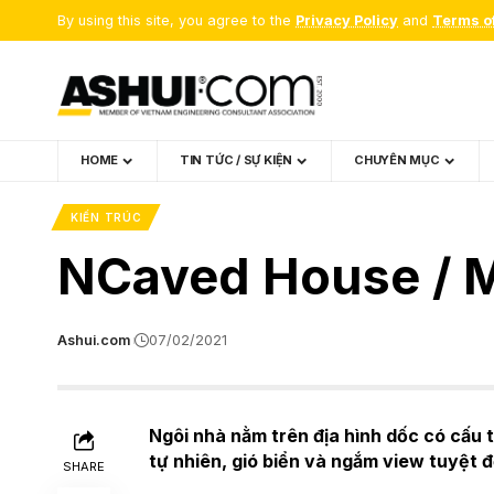
By using this site, you agree to the
Privacy Policy
and
Terms o
HOME
TIN TỨC / SỰ KIỆN
CHUYÊN MỤC
KIẾN TRÚC
NCaved House / 
Ashui.com
07/02/2021
Ngôi nhà nằm trên địa hình dốc có cấu 
tự nhiên, gió biển và ngắm view tuyệt 
SHARE