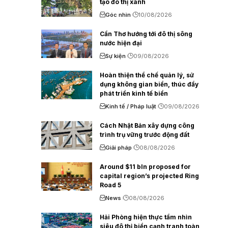
tạo đô thị xanh
Góc nhìn
10/08/2026
Cần Thơ hướng tới đô thị sông
nước hiện đại
Sự kiện
09/08/2026
Hoàn thiện thể chế quản lý, sử
dụng không gian biển, thúc đẩy
phát triển kinh tế biển
Kinh tế / Pháp luật
09/08/2026
Cách Nhật Bản xây dựng công
trình trụ vững trước động đất
Giải pháp
08/08/2026
Around $11 bln proposed for
capital region’s projected Ring
Road 5
News
08/08/2026
Hải Phòng hiện thực tầm nhìn
siêu đô thị biển cạnh tranh toàn