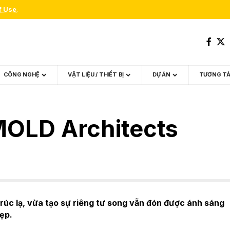
f Use
.
CÔNG NGHỆ
VẬT LIỆU / THIẾT BỊ
DỰ ÁN
TƯƠNG T
MOLD Architects
trúc lạ, vừa tạo sự riêng tư song vẫn đón được ánh sáng
đẹp.