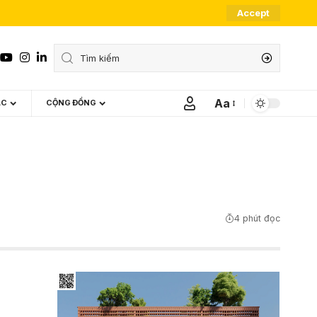
Accept
Aa
ÁC
CỘNG ĐỒNG
Font
Resizer
4 phút đọc