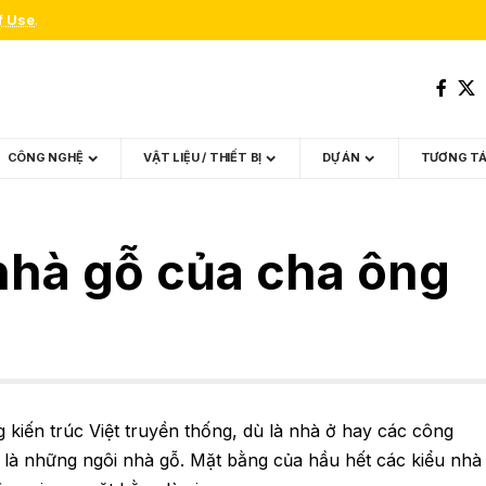
f Use
.
CÔNG NGHỆ
VẬT LIỆU / THIẾT BỊ
DỰ ÁN
TƯƠNG T
 nhà gỗ của cha ông
 kiến trúc Việt truyền thống, dù là nhà ở hay các công
u là những ngôi nhà gỗ. Mặt bằng của hầu hết các kiểu nhà