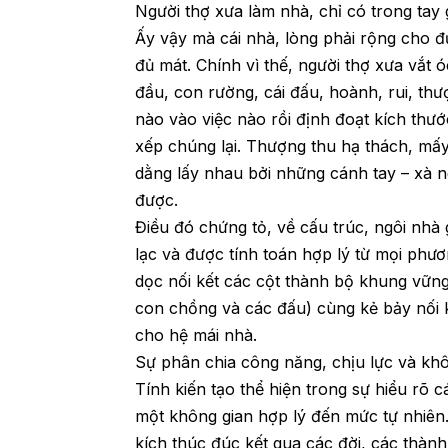
Người thợ xưa làm nhà, chỉ có trong tay g
Ấy vậy mà cái nhà, lòng phải rộng cho đ
đủ mát. Chính vì thế, người thợ xưa vắt óc
đầu, con rường, cái đấu, hoành, rui, t
nào vào việc nào rồi định đoạt kích thướ
xếp chúng lại. Thượng thu hạ thách, mấy
dằng lấy nhau bởi những cánh tay – xà 
được.
Điều đó chứng tỏ, về cấu trúc, ngôi nh
lạc và được tính toán hợp lý từ mọi phươ
dọc nối kết các cột thành bộ khung vữn
con chồng và các đấu) cùng kẻ bảy nối 
cho hệ mái nhà.
Sự phân chia công năng, chịu lực và kh
Tính kiến tạo thể hiện trong sự hiểu rõ 
một không gian hợp lý đến mức tự nhiên.
kích thúc đúc kết qua các đời, các thàn