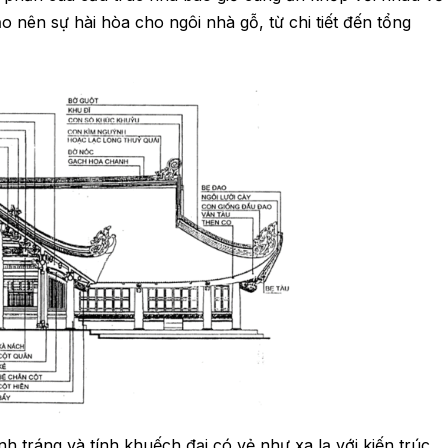
o nên sự hài hòa cho ngôi nhà gỗ, từ chi tiết đến tổng
tráng và tính khuếch đại có vẻ như xa lạ với kiến trúc