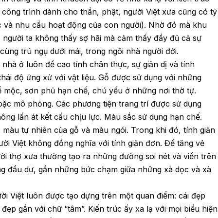
 công trình dành cho thần, phật, người Việt xưa cũng có tỷ
c và nhu cầu hoạt động của con người). Nhờ đó mà khu
 người ta không thấy sợ hãi mà cảm thấy đầy đủ cả sự
 cùng trú ngụ dưới mái, trong ngôi nhà người đời.
 nhà ở luôn đề cao tính chân thực, sự giản dị và tính
thái độ ứng xử với vật liệu. Gỗ được sử dụng với những
ể mộc, sơn phủ hạn chế, chú yếu ở những nơi thờ tự.
oặc mô phỏng. Các phương tiện trang trí được sử dụng
ng lấn át kết cấu chịu lực. Màu sắc sử dụng hạn chế.
 màu tự nhiên của gỗ và màu ngói. Trong khi đó, tính giản
gười Việt không đồng nghĩa với tính giản đơn. Để tăng vẻ
ời thợ xưa thường tạo ra những đường soi nét và viền trên
g đầu dư, gắn những bức chạm giữa những xà dọc và xà
ười Việt luôn được tạo dựng trên một quan điểm: cái đẹp
i đẹp gắn với chữ “tâm”. Kiến trúc ấy xa lạ với mọi biểu hiện