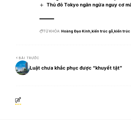
Thủ đô Tokyo ngăn ngừa nguy cơ mấ
TỪ KHÓA:
Hoàng Đạo Kính
kiến trúc gỗ
kiến trúc
BÀI TRƯỚC
Luật chưa khắc phục được “khuyết tật”