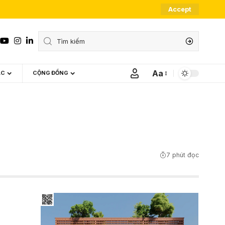
Accept
Aa
ÁC
CỘNG ĐỒNG
Font
Resizer
7 phút đọc