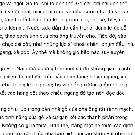
ỗ và ngói. Gỗ to, chỉ to đến thế. Gỗ dài, chỉ dài đến thế.
ủ ở và đủ mát; mái phải rộng và dốc, cũng cho đủ kín và
, làm bài tính kiến tạo không gian: cột, xà, kẻ, bẩy, câu
hượng lương… Người xưa đắn đo cẩn trọng, dụng khúc gỗ
c, theo cách tính của cha ông truyền cho. Tiếp đó, sắp
 chục cái cột, như những lực sĩ choãi chân, chụm đầu, níu
ngang, xà dọc. Ấy thế mà không gió bão nào suy suyển
à gỗ Việt Nam được dựng trên một sơ đồ không gian mạch
ng diện: hệ cột đặt trên các chân tảng; hệ xà ngang, xà
g chãi trong không gian; bộ vì chồng rường (gồm những
kết các hàng cột theo chiều ngang để tạo nên độc dốc
ông chịu lực trong căn nhà gỗ của cha ông rất rành mạch.
các tính năng của gỗ và sự gắn kết các thành phần trong
 Không có gì là thừa. Hơn thế, nằng một hệ thức xác định
h phần của cấu trúc nhà bao giờ cũng ăn khớp với nhau về