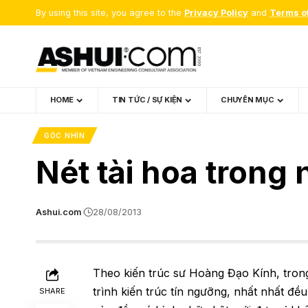
By using this site, you agree to the
Privacy Policy
and
Terms o
HOME
TIN TỨC / SỰ KIỆN
CHUYÊN MỤC
GÓC NHÌN
Nét tài hoa trong
Ashui.com
28/08/2013
Theo kiến trúc sư Hoàng Đạo Kính, trong
trình kiến trúc tín ngưỡng, nhất nhất đề
SHARE