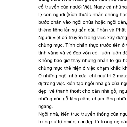
cổ truyền của người Việt. Ngay cả những
lệ con người (kích thước nhân chủng họ
bước chân vào ngôi chùa hoặc ngôi đền,
thiêng liêng lẫn sự gần gũi. Thần và Phật
Người Việt cổ truyền trong việc xây dựng
chừng mực. Tính chân thực trước tiên ở 
tính văng và vẻ đẹp vốn có, luôn luôn đ
Không bao giờ thấy những nhân tố giả h
chừng mực thể hiện ở việc chạm khắc khô
Ở những ngôi nhà xưa, chỉ ngự trị 2 màu:
dị trong việc kiến tạo ngôi nhà gỗ của n
đẹp, vẻ thanh thoát cho căn nhà gỗ, ngư
những xúc gỗ lặng câm, chạm lộng nhữn
ngang.
Ngôi nhà, kiến trúc truyền thống của ng
trong sự tự nhiên; cái đẹp từ trong ra; cá