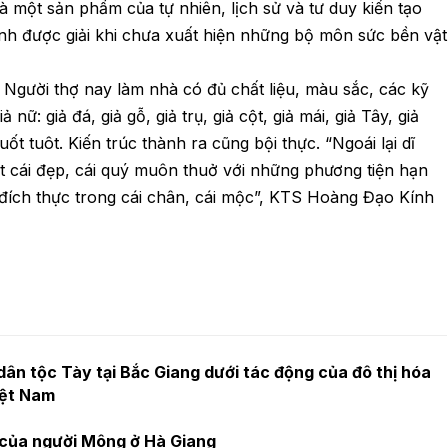
à một sản phẩm của tự nhiên, lịch sử và tư duy kiến tạo
tính được giải khi chưa xuất hiện những bộ môn sức bền vật
 Người thợ nay làm nhà có đủ chất liệu, màu sắc, các kỹ
nữ: giả đá, giả gỗ, giả trụ, giả cột, giả mái, giả Tây, giả
t tuôt. Kiến trúc thành ra cũng bội thực. “Ngoái lại dĩ
êt cái đẹp, cái quý muôn thuở với những phương tiện hạn
ý đích thực trong cái chân, cái mộc”, KTS Hoàng Đạo Kính
dân tộc Tày tại Bắc Giang dưới tác động của đô thị hóa
iệt Nam
o của người Mông ở Hà Giang