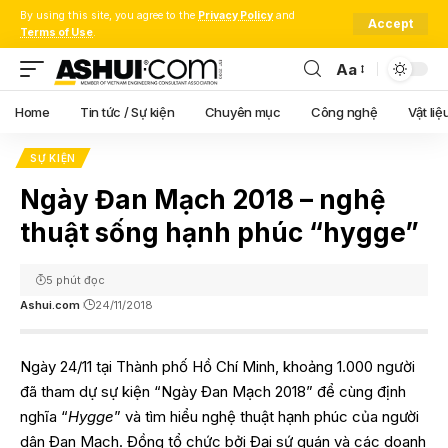
By using this site, you agree to the
Privacy Policy
and
Accept
Terms of Use
.
Aa
Font
Resizer
Home
Tin tức / Sự kiện
Chuyên mục
Công nghệ
Vật liệ
SỰ KIỆN
Ngày Đan Mạch 2018 – nghệ
thuật sống hạnh phúc “hygge”
5 phút đọc
Ashui.com
24/11/2018
Ngày 24/11 tại Thành phố Hồ Chí Minh, khoảng 1.000 người
đã tham dự sự kiện “Ngày Đan Mạch 2018” để cùng định
nghĩa “
Hygge
” và tìm hiểu nghệ thuật hạnh phúc của người
dân Đan Mạch. Đồng tổ chức bởi Đại sứ quán và các doanh