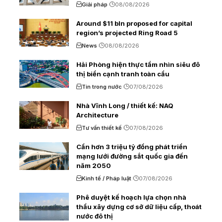
Giải pháp
08/08/2026
Around $11 bln proposed for capital
region’s projected Ring Road 5
News
08/08/2026
Hải Phòng hiện thực tầm nhìn siêu đô
thị biển cạnh tranh toàn cầu
Tin trong nước
07/08/2026
Nhà Vĩnh Long / thiết kế: NAQ
Architecture
Tư vấn thiết kế
07/08/2026
Cần hơn 3 triệu tỷ đồng phát triển
mạng lưới đường sắt quốc gia đến
năm 2050
Kinh tế / Pháp luật
07/08/2026
Phê duyệt kế hoạch lựa chọn nhà
thầu xây dựng cơ sở dữ liệu cấp, thoát
nước đô thị