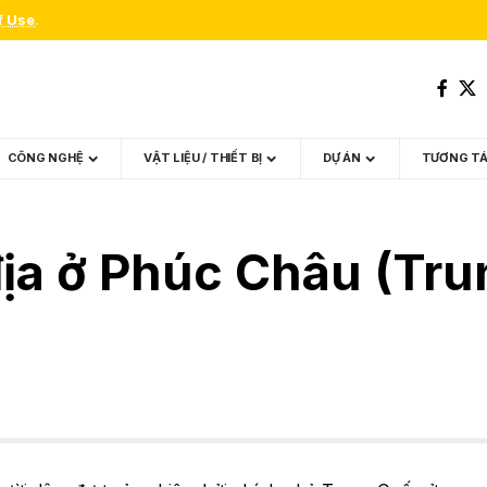
f Use
.
CÔNG NGHỆ
VẬT LIỆU / THIẾT BỊ
DỰ ÁN
TƯƠNG T
địa ở Phúc Châu (Tr