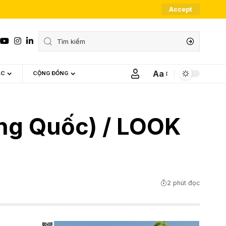
Accept
Aa
ÁC
CỘNG ĐỒNG
Font
Resizer
ung Quốc) / LOOK
2 phút đọc