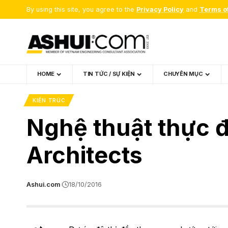
By using this site, you agree to the
Privacy Policy
and
Terms o
HOME
TIN TỨC / SỰ KIỆN
CHUYÊN MỤC
KIẾN TRÚC
Nghệ thuật thực 
Architects
Ashui.com
18/10/2016