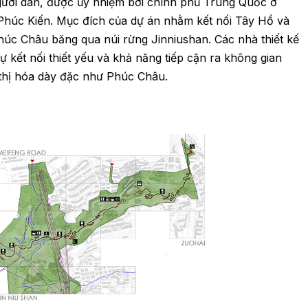
gười dân, được ủy nhiệm bởi chính phủ Trung Quốc ở
Phúc Kiến. Mục đích của dự án nhằm kết nối Tây Hồ và
úc Châu băng qua núi rừng Jinniushan. Các nhà thiết kế
 kết nối thiết yếu và khả năng tiếp cận ra không gian
thị hóa dày đặc như Phúc Châu.