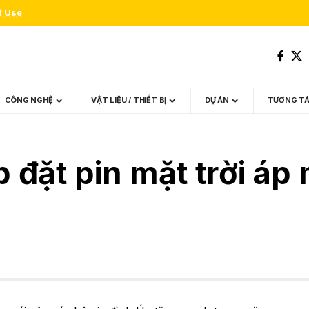
f Use
.
CÔNG NGHỆ
VẬT LIỆU / THIẾT BỊ
DỰ ÁN
TƯƠNG T
 đặt pin mặt trời áp 