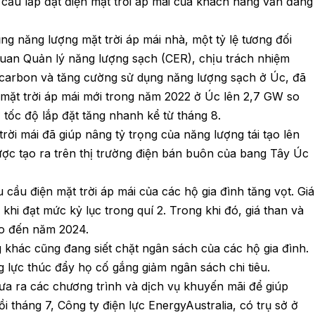
cầu lắp đặt điện mặt trời áp mái của khách hàng vẫn đang
 năng lượng mặt trời áp mái nhà, một tỷ lệ tương đối
 quan Quản lý năng lượng sạch (CER), chịu trách nhiệm
ải carbon và tăng cường sử dụng năng lượng sạch ở Úc, đã
 mặt trời áp mái mới trong năm 2022 ở Úc lên 2,7 GW so
 tốc độ lắp đặt tăng nhanh kể từ tháng 8.
ời mái đã giúp nâng tỷ trọng của năng lượng tái tạo lên
ợc tạo ra trên thị trường điện bán buôn của bang Tây Úc
 cầu điện mặt trời áp mái của các hộ gia đình tăng vọt. Giá
khi đạt mức kỷ lục trong quí 2. Trong khi đó, giá than và
ho đến năm 2024.
khác cũng đang siết chặt ngân sách của các hộ gia đình.
ng lực thúc đẩy họ cố gắng giảm ngân sách chi tiêu.
ưa ra các chương trình và dịch vụ khuyến mãi để giúp
ồi tháng 7, Công ty điện lực EnergyAustralia, có trụ sở ở