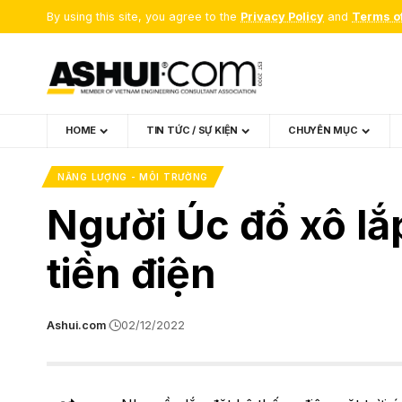
By using this site, you agree to the
Privacy Policy
and
Terms o
HOME
TIN TỨC / SỰ KIỆN
CHUYÊN MỤC
NĂNG LƯỢNG - MÔI TRƯỜNG
Người Úc đổ xô lắp
tiền điện
Ashui.com
02/12/2022