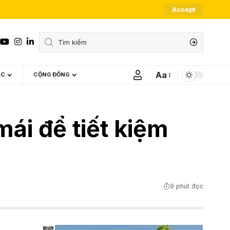
Accept
Aa
ÁC
CỘNG ĐỒNG
Font
Resizer
mái để tiết kiệm
9 phút đọc