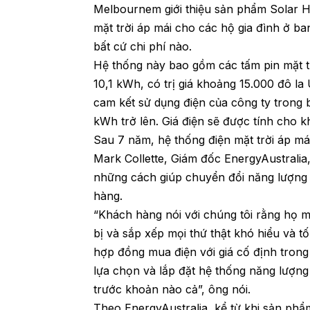
Melbournem giới thiệu sản phẩm Solar H
mặt trời áp mái cho các hộ gia đình ở 
bất cứ chi phí nào.
Hệ thống này bao gồm các tấm pin mặt tr
10,1 kWh, có trị giá khoảng 15.000 đô la
cam kết sử dụng điện của công ty trong 
kWh trở lên. Giá điện sẽ được tính cho 
Sau 7 năm, hệ thống điện mặt trời áp má
Mark Collette, Giám đốc EnergyAustralia
những cách giúp chuyển đổi năng lượng t
hàng.
“Khách hàng nói với chúng tôi rằng họ m
bị và sắp xếp mọi thứ thật khó hiểu và 
hợp đồng mua điện với giá cố định trong
lựa chọn và lắp đặt hệ thống năng lượng 
trước khoản nào cả”, ông nói.
Theo EnergyAustralia, kể từ khi sản phẩ