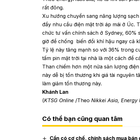
rất đông.
Xu hướng chuyển sang năng lượng sạch đ
đẩy nhu cầu điện mặt trời áp mái ở Úc.
chức tư vấn chính sách ở Sydney, 60% 
giờ để chống biến đổi khí hậu ngay cả kh
Tỷ lệ này tăng mạnh so với 36% trong c
tấm pin mặt trời tại nhà là một cách để
Than chiếm hơn một nửa sản lượng điện 
này dễ bị tổn thương khi giá tài nguyên 
làm giảm tổn thương này.
Khánh Lan
(
KTSG Online
/Theo
Nikkei Asia, Energy
Có thể bạn cũng quan tâm
Cần có cơ chế, chính sách mua bán đ