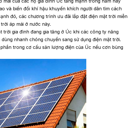
áp mái của các hộ gia đình Úc tăng mạnh trong năm nay
cao và biến đổi khí hậu khuyến khích người dân tìm cách
cạnh đó, các chương trình ưu đãi lắp đặt điện mặt trời miễn
trời áp mái ở nước này.
 trời gia đình đang gia tăng ở Úc khi các công ty năng
êu dùng nhanh chóng chuyển sang sử dụng điện mặt trời.
ị phần trong cơ cấu sản lượng điện của Úc nếu cơn bùng