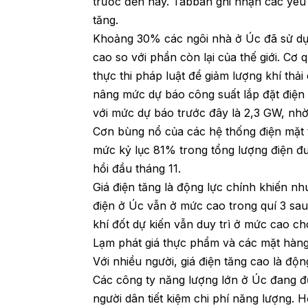
trước đến nay. Tabbah ghi nhận các yêu 
tăng.
Khoảng 30% các ngôi nhà ở Úc đã sử dụng
cao so với phần còn lại của thế giới. Cơ
thực thi pháp luật để giảm lượng khí th
nâng mức dự báo công suất lắp đặt điện
với mức dự báo trước đây là 2,3 GW, nhờ
Cơn bùng nổ của các hệ thống điện mặt tr
mức kỷ lục 81% trong tổng lượng điện đư
hồi đầu tháng 11.
Giá điện tăng là động lực chính khiến nhu
điện ở Úc vẫn ở mức cao trong quí 3 sau 
khí đốt dự kiến vẫn duy trì ở mức cao c
Lạm phát giá thực phẩm và các mặt hàng 
Với nhiều người, giá điện tăng cao là độ
Các công ty năng lượng lớn ở Úc đang đ
người dân tiết kiệm chi phí năng lượng. H