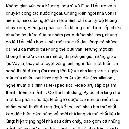
Không gian văn hoá Mường, hoạ sĩ Vũ Đức Hiếu trở về từ
chuyến công tác nước ngoài. Chứng kiến ngôi nhà vốn là
niềm tự hào của người dân Hoà Bình chỉ còn lại bộ khung
cháy xém, Hiếu gặp phải cú sốc không nhỏ. Liên tiếp nhiều
phương án được đưa ra nhằm phục dựng nhà lang, nhưng
có lẽ Hiếu hiểu hơn ai hết một thực tế đau lòng: có những
cái nếu đã mất đi thì không thể cứu vãn! Nhưng một khi
không thể cứu vãn cái mất đi, thì phải gìn giữ những gì sót
lại. Vậy là, thay cho tuyệt vọng, anh nghĩ đến một triển lãm
nghệ thuật đương đại mang tên Ký ức nhà lang với sự góp
mặt của nhiều loại hình: nghệ thuật sắp đặt (installation),
nghệ thuật địa hình (site-specific), video art, sắp đặt âm
thanh, triển lãm ảnh… Có thể hình dung, Ký ức nhà lang như
một tác phẩm sắp đặt khổng lồ được tạo nên từ nhiều tác
phẩm nghệ thuật đương đại, kết nối với nhau bởi thứ chất
keo đặc biệt: cảm hứng về ngôi nhà lang và thứ chất liệu lạ
lùng: hiện trạng ngôi nhà sau đám cháy, bao gồm cả những
mảnh vỡ và những tàn tro. Chính xác thì ở phía Bắc, đây là