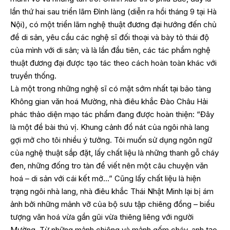
lần thứ hai sau triển lãm Đình làng (diễn ra hồi tháng 9 tại Hà
Nội), có một triển lãm nghệ thuật đương đại hướng đến chủ
đề di sản, yêu cầu các nghệ sĩ đối thoại và bày tỏ thái độ
của mình với di sản; và là lần đầu tiên, các tác phẩm nghệ
thuật đương đại được tạo tác theo cách hoàn toàn khác với
truyền thống.
Là một trong những nghệ sĩ có mặt sớm nhất tại bảo tàng
Không gian văn hoá Mường, nhà điêu khắc Đào Châu Hải
phác thảo diện mạo tác phẩm đang được hoàn thiện: “Đây
là một đề bài thú vị. Khung cảnh đổ nát của ngôi nhà lang
gợi mở cho tôi nhiều ý tưởng. Tôi muốn sử dụng ngôn ngữ
của nghệ thuật sắp đặt, lấy chất liệu là những thanh gỗ cháy
đen, những đống tro tàn để viết nên một câu chuyện văn
hoá – di sản với cái kết mở…” Cũng lấy chất liệu là hiện
trạng ngôi nhà lang, nhà điêu khắc Thái Nhật Minh lại bị ám
ảnh bởi những mảnh vỡ của bộ sưu tập chiêng đồng – biểu
tượng văn hoá vừa gần gũi vừa thiêng liêng với người
Mường. Từ những mảnh chiêng và mảnh gốm cháy, anh tạo