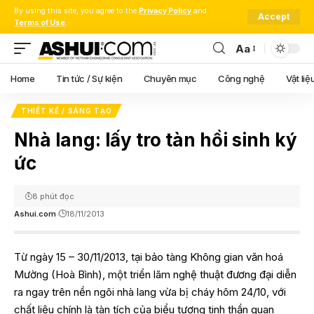
By using this site, you agree to the
Privacy Policy
and
Accept
Terms of Use
.
Aa
Font
Resizer
Home
Tin tức / Sự kiện
Chuyên mục
Công nghệ
Vật liệ
THIẾT KẾ / SÁNG TẠO
Nhà lang: lấy tro tàn hồi sinh ký
ức
8 phút đọc
Ashui.com
18/11/2013
Từ ngày 15 – 30/11/2013, tại bảo tàng Không gian văn hoá
Mường (Hoà Bình), một triển lãm nghệ thuật đương đại diễn
ra ngay trên nền ngôi nhà lang vừa bị cháy hôm 24/10, với
chất liệu chính là tàn tích của biểu tượng tinh thần quan