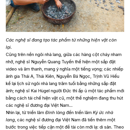
Các nghệ sĩ đang tạo tác phẩm từ những hiện vật còn
lại.
Cũng trên nền ngôi nhà lang, giữa các hàng cột cháy nham
nhở, nghệ sĩ Nguyễn Quang Tuyến thể hiện một sắp đặt
video và âm thanh, mang ý nghĩa một tiếng vọng; các nhiếp
ảnh gia Thái A, Thái Kiên, Nguyễn Bá Ngọc, Trịnh Vũ Hiếu
kể lại lịch sử ngôi nhà lang trăm tuổi bằng những sắp đặt
ảnh; nghệ sĩ Kai Hügel người Đức thì ấp ủ một tác phẩm mới
bằng cách tái chế hiện vật cũ, một thể nghiệm đang thu hút
các nghệ sĩ đương đại Việt Nam…
Nhìn lại, từ triển lãm
Đình làng
đến triển lãm
Ký ức nhà
lang
, các nghệ sĩ đương đại Việt Nam đã tiến thêm một
bước trong việc tiếp cận một đề tài còn mới lạ: di sản. Theo