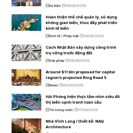
Sự kiện
09/08/2026
Hoàn thiện thể chế quản lý, sử dụng
không gian biển, thúc đẩy phát triển
kinh tế biển
Kinh tế / Pháp luật
09/08/2026
Cách Nhật Bản xây dựng công trình
trụ vững trước động đất
Giải pháp
08/08/2026
Around $11 bln proposed for capital
region’s projected Ring Road 5
News
08/08/2026
Hải Phòng hiện thực tầm nhìn siêu đô
thị biển cạnh tranh toàn cầu
Tin trong nước
07/08/2026
Nhà Vĩnh Long / thiết kế: NAQ
Architecture