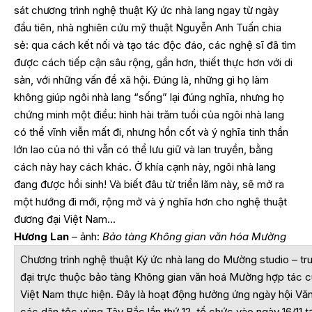
sát chương trình nghệ thuật Ký ức nhà lang ngay từ ngày
đầu tiên, nhà nghiên cứu mỹ thuật Nguyễn Anh Tuấn chia
sẻ: qua cách kết nối và tạo tác độc đáo, các nghệ sĩ đã tìm
được cách tiếp cận sâu rộng, gần hơn, thiết thực hơn với di
sản, với những vấn đề xã hội. Đúng là, những gì họ làm
không giúp ngôi nhà lang “sống” lại đúng nghĩa, nhưng họ
chứng minh một điều: hình hài trăm tuổi của ngôi nhà lang
có thể vĩnh viễn mất đi, nhưng hồn cốt và ý nghĩa tinh thần
lớn lao của nó thì vẫn có thể lưu giữ và lan truyền, bằng
cách này hay cách khác. Ở khía cạnh này, ngôi nhà lang
đang được hồi sinh! Và biết đâu từ triển lãm này, sẽ mở ra
một hướng đi mới, rộng mở và ý nghĩa hơn cho nghệ thuật
đương đại Việt Nam…
Hương Lan
– ảnh:
Bảo tàng Không gian văn hóa Mường
Chương trình nghệ thuật Ký ức nhà lang do Mường studio – t
đại trực thuộc bảo tàng Không gian văn hoá Mường hợp tác cù
Việt Nam thực hiện. Đây là hoạt động hưởng ứng ngày hội Văn 
các dân tộc vùng Tây Bắc lần thứ 12, tổ chức vào ngày 16/11 t