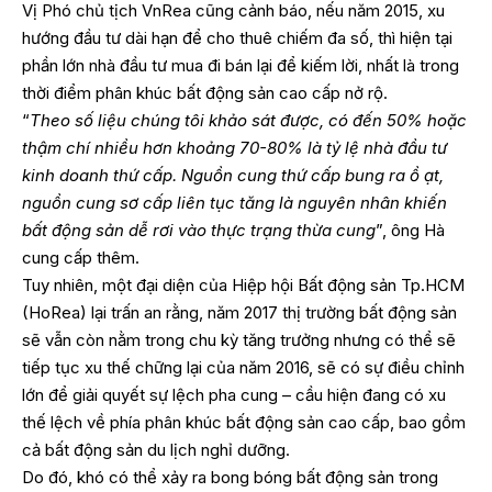
Vị Phó chủ tịch VnRea cũng cảnh báo, nếu năm 2015, xu
hướng đầu tư dài hạn để cho thuê chiếm đa số, thì hiện tại
phần lớn nhà đầu tư mua đi bán lại để kiếm lời, nhất là trong
thời điểm phân khúc bất động sản cao cấp nở rộ.
“
Theo số liệu chúng tôi khảo sát được, có đến 50% hoặc
thậm chí nhiều hơn khoảng 70-80% là tỷ lệ nhà đầu tư
kinh doanh thứ cấp. Nguồn cung thứ cấp bung ra ồ ạt,
nguồn cung sơ cấp liên tục tăng là nguyên nhân khiến
bất động sản dễ rơi vào thực trạng thừa cung
”, ông Hà
cung cấp thêm.
Tuy nhiên, một đại diện của Hiệp hội Bất động sản Tp.HCM
(HoRea) lại trấn an rằng, năm 2017 thị trường bất động sản
sẽ vẫn còn nằm trong chu kỳ tăng trưởng nhưng có thể sẽ
tiếp tục xu thế chững lại của năm 2016, sẽ có sự điều chỉnh
lớn để giải quyết sự lệch pha cung – cầu hiện đang có xu
thế lệch về phía phân khúc bất động sản cao cấp, bao gồm
cả bất động sản du lịch nghỉ dưỡng.
Do đó, khó có thể xảy ra bong bóng bất động sản trong