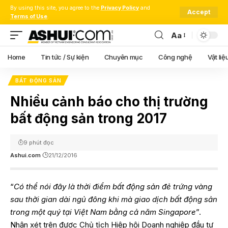
By using this site, you agree to the
Privacy Policy
and
Accept
Terms of Use
.
Aa
Font
Resizer
Home
Tin tức / Sự kiện
Chuyên mục
Công nghệ
Vật liệ
BẤT ĐỘNG SẢN
Nhiều cảnh báo cho thị trường
bất động sản trong 2017
9 phút đọc
Ashui.com
21/12/2016
“
Có thể nói đây là thời điểm bất động sản đẻ trứng vàng
sau thời gian dài ngủ đông khi mà giao dịch bất động sản
trong một quý tại Việt Nam bằng cả năm Singapore
”.
Nhận xét trên được Chủ tịch Hiệp hội Doanh nghiệp đầu tư