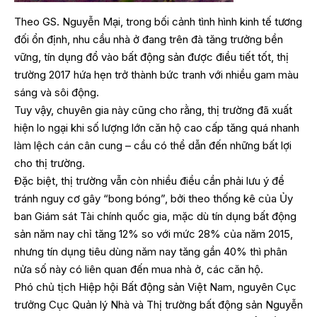
Theo GS. Nguyễn Mại, trong bối cảnh tình hình kinh tế tương
đối ổn định, nhu cầu nhà ở đang trên đà tăng trưởng bền
vững, tín dụng đổ vào bất động sản được điều tiết tốt, thị
trường 2017 hứa hẹn trở thành bức tranh với nhiều gam màu
sáng và sôi động.
Tuy vậy, chuyên gia này cũng cho rằng, thị trường đã xuất
hiện lo ngại khi số lượng lớn căn hộ cao cấp tăng quá nhanh
làm lệch cán cân cung – cầu có thể dẫn đến những bất lợi
cho thị trường.
Đặc biệt, thị trường vẫn còn nhiều điều cần phải lưu ý để
tránh nguy cơ gây “bong bóng”, bởi theo thống kê của Ủy
ban Giám sát Tài chính quốc gia, mặc dù tín dụng bất động
sản năm nay chỉ tăng 12% so với mức 28% của năm 2015,
nhưng tín dụng tiêu dùng năm nay tăng gần 40% thì phân
nửa số này có liên quan đến mua nhà ở, các căn hộ.
Phó chủ tịch Hiệp hội Bất động sản Việt Nam, nguyên Cục
trưởng Cục Quản lý Nhà và Thị trường bất động sản Nguyễn