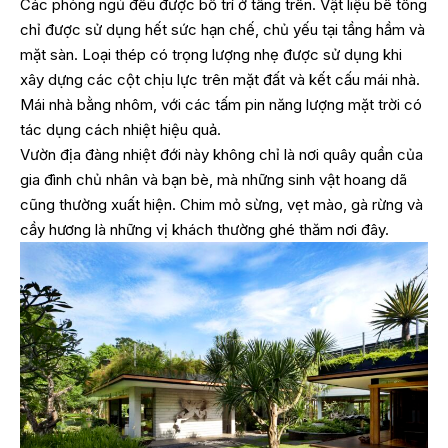
Các phòng ngủ đều được bố trí ở tầng trên. Vật liệu bê tông
chỉ được sử dụng hết sức hạn chế, chủ yếu tại tầng hầm và
mặt sàn. Loại thép có trọng lượng nhẹ được sử dụng khi
xây dựng các cột chịu lực trên mặt đất và kết cấu mái nhà.
Mái nhà bằng nhôm, với các tấm pin năng lượng mặt trời có
tác dụng cách nhiệt hiệu quả.
Vườn địa đàng nhiệt đới này không chỉ là nơi quây quần của
gia đình chủ nhân và bạn bè, mà những sinh vật hoang dã
cũng thường xuất hiện. Chim mỏ sừng, vẹt mào, gà rừng và
cầy hương là những vị khách thường ghé thăm nơi đây.