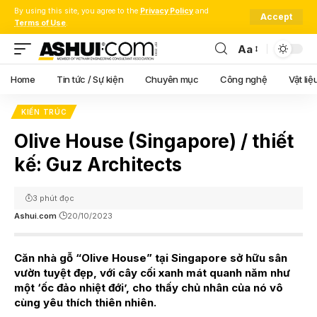
By using this site, you agree to the
Privacy Policy
and
Accept
Terms of Use
.
Aa
Font
Resizer
Home
Tin tức / Sự kiện
Chuyên mục
Công nghệ
Vật liệ
KIẾN TRÚC
Olive House (Singapore) / thiết
kế: Guz Architects
3 phút đọc
Ashui.com
20/10/2023
Căn nhà gỗ “Olive House” tại Singapore sở hữu sân
vườn tuyệt đẹp, với cây cối xanh mát quanh năm như
một ‘ốc đảo nhiệt đới’, cho thấy chủ nhân của nó vô
cùng yêu thích thiên nhiên.