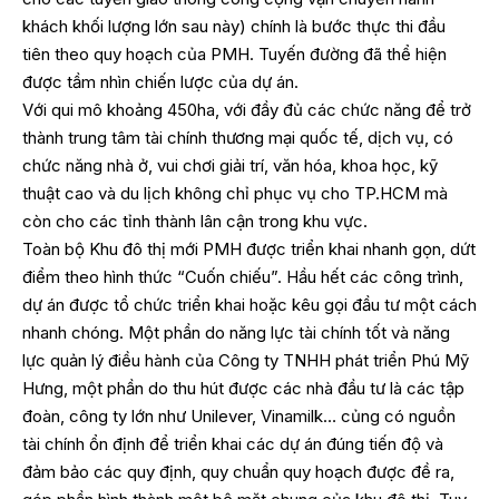
khách khối lượng lớn sau này) chính là bước thực thi đầu
tiên theo quy hoạch của PMH. Tuyến đường đã thể hiện
được tầm nhìn chiến lược của dự án.
Với qui mô khoảng 450ha, với đầy đủ các chức năng để trở
thành trung tâm tài chính thương mại quốc tế, dịch vụ, có
chức năng nhà ở, vui chơi giải trí, văn hóa, khoa học, kỹ
thuật cao và du lịch không chỉ phục vụ cho TP.HCM mà
còn cho các tỉnh thành lân cận trong khu vực.
Toàn bộ Khu đô thị mới PMH được triển khai nhanh gọn, dứt
điểm theo hình thức “Cuốn chiếu”. Hầu hết các công trình,
dự án được tổ chức triển khai hoặc kêu gọi đầu tư một cách
nhanh chóng. Một phần do năng lực tài chính tốt và năng
lực quản lý điều hành của Công ty TNHH phát triển Phú Mỹ
Hưng, một phần do thu hút được các nhà đầu tư là các tập
đoàn, công ty lớn như Unilever, Vinamilk… củng có nguồn
tài chính ổn định để triển khai các dự án đúng tiến độ và
đảm bảo các quy định, quy chuẩn quy hoạch được đề ra,