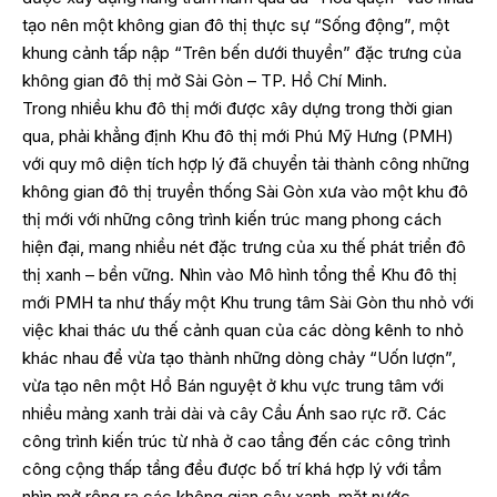
tạo nên một không gian đô thị thực sự “Sống động”, một
khung cảnh tấp nập “Trên bến dưới thuyền” đặc trưng của
không gian đô thị mở Sài Gòn – TP. Hồ Chí Minh.
Trong nhiều khu đô thị mới được xây dựng trong thời gian
qua, phải khẳng định Khu đô thị mới Phú Mỹ Hưng (PMH)
với quy mô diện tích hợp lý đã chuyển tải thành công những
không gian đô thị truyền thống Sài Gòn xưa vào một khu đô
thị mới với những công trình kiến trúc mang phong cách
hiện đại, mang nhiều nét đặc trưng của xu thế phát triển đô
thị xanh – bền vững. Nhìn vào Mô hình tổng thể Khu đô thị
mới PMH ta như thấy một Khu trung tâm Sài Gòn thu nhỏ với
việc khai thác ưu thế cảnh quan của các dòng kênh to nhỏ
khác nhau để vừa tạo thành những dòng chảy “Uốn lượn”,
vừa tạo nên một Hồ Bán nguyệt ở khu vực trung tâm với
nhiều mảng xanh trải dài và cây Cầu Ánh sao rực rỡ. Các
công trình kiến trúc từ nhà ở cao tầng đến các công trình
công cộng thấp tầng đều được bố trí khá hợp lý với tầm
nhìn mở rộng ra các không gian cây xanh-mặt nước.