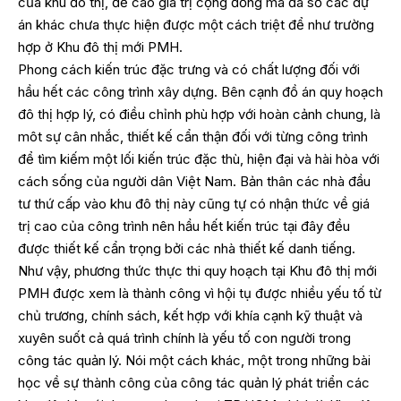
của khu đô thị, đề cao giá trị cộng đồng mà đa số các dự
án khác chưa thực hiện được một cách triệt để như trường
hợp ở Khu đô thị mới PMH.
Phong cách kiến trúc đặc trưng và có chất lượng đối với
hầu hết các công trình xây dựng. Bên cạnh đồ án quy hoạch
đô thị hợp lý, có điều chỉnh phù hợp với hoàn cảnh chung, là
môt sự cân nhắc, thiết kế cẩn thận đối với từng công trình
để tìm kiếm một lối kiến trúc đặc thù, hiện đại và hài hòa với
cách sống của người dân Việt Nam. Bản thân các nhà đầu
tư thứ cấp vào khu đô thị này cũng tự có nhận thức về giá
trị cao của công trình nên hầu hết kiến trúc tại đây đều
được thiết kế cẩn trọng bởi các nhà thiết kế danh tiếng.
Như vậy, phương thức thực thi quy hoạch tại Khu đô thị mới
PMH được xem là thành công vì hội tụ được nhiều yếu tố từ
chủ trương, chính sách, kết hợp với khía cạnh kỹ thuật và
xuyên suốt cả quá trình chính là yếu tố con người trong
công tác quản lý. Nói một cách khác, một trong những bài
học về sự thành công của công tác quản lý phát triển các