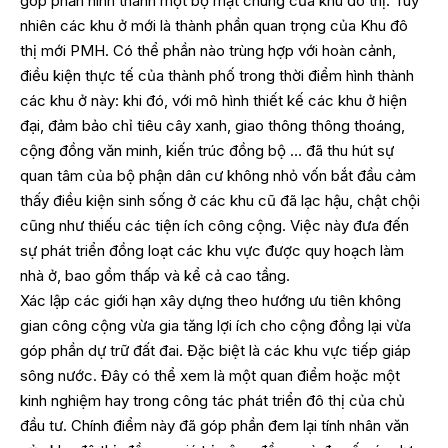
góp phần hình thành một bộ mặt chung của khu đô thị. Tuy
nhiên các khu ở mới là thành phần quan trọng của Khu đô
thị mới PMH. Có thể phần nào trùng hợp với hoàn cảnh,
điều kiện thực tế của thành phố trong thời điểm hình thành
các khu ở này: khi đó, với mô hình thiết kế các khu ở hiện
đại, đảm bảo chỉ tiêu cây xanh, giao thông thông thoáng,
cộng đồng văn minh, kiến trúc đồng bộ … đã thu hút sự
quan tâm của bộ phận dân cư không nhỏ vốn bắt đầu cảm
thấy điều kiện sinh sống ở các khu cũ đã lạc hậu, chật chội
cũng như thiếu các tiện ích công cộng. Việc này đưa đến
sự phát triển đồng loạt các khu vực được quy hoạch làm
nhà ở, bao gồm thấp và kể cả cao tầng.
Xác lập các giới hạn xây dựng theo hướng ưu tiên không
gian công cộng vừa gia tăng lợi ích cho cộng đồng lại vừa
góp phần dự trữ đất đai. Đặc biệt là các khu vực tiếp giáp
sông nước. Đây có thể xem là một quan điểm hoặc một
kinh nghiệm hay trong công tác phát triển đô thị của chủ
đầu tư. Chính điểm này đã góp phần đem lại tính nhân văn