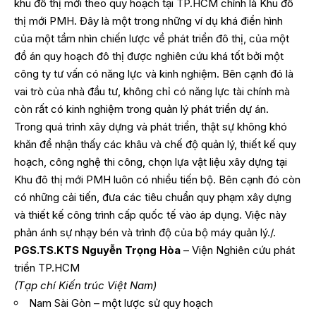
khu đô thị mới theo quy hoạch tại TP.HCM chính là Khu đô
thị mới PMH. Đây là một trong những ví dụ khá điển hình
của một tầm nhìn chiến lược về phát triển đô thị, của một
đồ án quy hoạch đô thị được nghiên cứu khá tốt bởi một
công ty tư vấn có năng lực và kinh nghiệm. Bên cạnh đó là
vai trò của nhà đầu tư, không chỉ có năng lực tài chính mà
còn rất có kinh nghiệm trong quản lý phát triển dự án.
Trong quá trình xây dựng và phát triển, thật sự không khó
khăn để nhận thấy các khâu và chế độ quản lý, thiết kế quy
hoạch, công nghệ thi công, chọn lựa vật liệu xây dựng tại
Khu đô thị mới PMH luôn có nhiều tiến bộ. Bên cạnh đó còn
có những cải tiến, đưa các tiêu chuẩn quy phạm xây dựng
và thiết kế công trình cấp quốc tế vào áp dụng. Việc này
phản ánh sự nhạy bén và trình độ của bộ máy quản lý./.
PGS.TS.KTS Nguyễn Trọng Hòa
– Viện Nghiên cứu phát
triển TP.HCM
(Tạp chí Kiến trúc Việt Nam)
Nam Sài Gòn – một lược sử quy hoạch