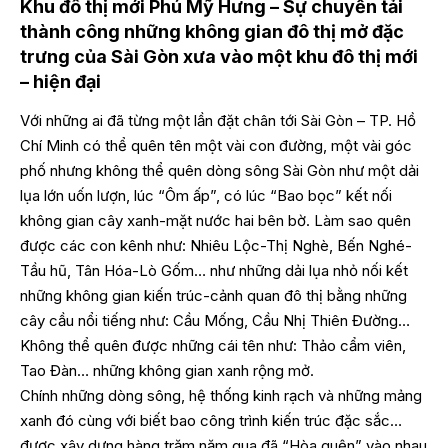
Khu đô thị mới Phú Mỹ Hưng – Sự chuyển tải
thành công những không gian đô thị mở đặc
trưng của Sài Gòn xưa vào một khu đô thị mới
– hiện đại
Với những ai đã từng một lần đặt chân tới Sài Gòn – TP. Hồ
Chí Minh có thể quên tên một vài con đường, một vài góc
phố nhưng không thể quên dòng sông Sài Gòn như một dải
lụa lớn uốn lượn, lúc “Ôm ấp”, có lúc “Bao bọc” kết nối
không gian cây xanh-mặt nước hai bên bờ. Làm sao quên
được các con kênh như: Nhiêu Lộc-Thị Nghè, Bến Nghé-
Tầu hũ, Tân Hóa-Lò Gốm… như những dải lụa nhỏ nối kết
những không gian kiến trúc-cảnh quan đô thị bằng những
cây cầu nổi tiếng như: Cầu Mống, Cầu Nhị Thiên Đường…
Không thể quên được những cái tên như: Thảo cẩm viên,
Tao Đàn… những không gian xanh rộng mở.
Chính những dòng sông, hệ thống kinh rạch và những mảng
xanh đó cùng với biết bao công trình kiến trúc đặc sắc…
được xây dựng hàng trăm năm qua đã “Hòa quện” vào nhau