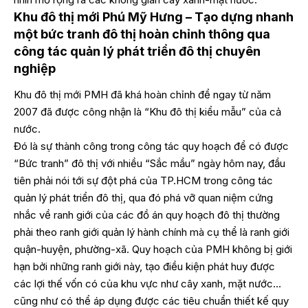
Khu đô thị mới Phú Mỹ Hưng – Tạo dựng nhanh
một bức tranh đô thị hoàn chỉnh thông qua
công tác quản lý phát triển đô thị chuyên
nghiệp
Khu đô thị mới PMH đã khá hoàn chỉnh để ngay từ năm
2007 đã được công nhận là “Khu đô thị kiểu mẫu” của cả
nước.
Đó là sự thành công trong công tác quy hoạch để có được
“Bức tranh” đô thị với nhiều “Sắc mầu” ngày hôm nay, đầu
tiên phải nói tới sự đột phá của TP.HCM trong công tác
quản lý phát triển đô thị, qua đó phá vỡ quan niệm cứng
nhắc về ranh giới của các đồ án quy hoạch đô thị thường
phải theo ranh giới quản lý hành chính mà cụ thể là ranh giới
quận-huyện, phường-xã. Quy hoạch của PMH không bị giới
hạn bởi những ranh giới này, tạo điều kiện phát huy được
các lợi thế vốn có của khu vực như cây xanh, mặt nước…
cũng như có thể áp dụng được các tiêu chuẩn thiết kế quy