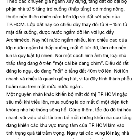
Theo các chuyên gia ngành Xây dựng, tầng đất đỡ đại bộ
phận nhà từ 5 tầng trở xuống (thấp tầng) có móng nông,
thuộc nền thiên nhiên nằm trên lớp vỏ đất sét yếu của
TP.HCM. Lớp đất này có chiều dày thay đổi từ 8 – 15m từ
mặt đất xuống, được nước ngầm đỡ lên với lực đẩy
Archimède. Nay hút nước ngầm nhiều, làm chiều cao của
lớp nước ngầm bị thấp xuống, mất đi lực đỡ, làm cho nền
lún là quy luật tự nhiên. Nói một cách hình ảnh thì, loại nhà
thấp tầng đang ở trên “một cái bè đang chìm”. Điều đó rất
đáng lo ngại, do đang “nổi” ở tầng đất 40m trở lên. Nơi lún
nhanh và nhiều là quanh giếng hút, vì tại đây hình thành phễu
hoắm sâu trên mặt mức nước ngầm.
Một nguyên nhân khác khiến bộ mặt đô thị TP.HCM ngập
sâu mỗi khi triều lên, mưa xuống là do mất đi một diện tích
không nhỏ hệ thống sông hồ. Cộng thêm, tốc độ đô thị hóa
nhanh với việc chất tải trên bề mặt những khối nhà cao tầng
đang khiến các khu vực trung tâm của TP.HCM lâm vào
tình trạng quá tải trầm trọng. Ngay tại các vùng lõi này, nhà