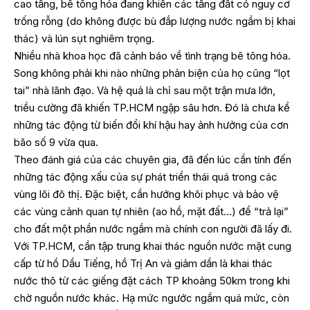
cao tầng, bê tông hóa đang khiến các tầng đất có nguy cơ
trống rỗng (do không được bù đắp lượng nước ngầm bị khai
thác) và lún sụt nghiêm trọng.
Nhiều nhà khoa học đã cảnh báo về tình trạng bê tông hóa.
Song không phải khi nào những phản biện của họ cũng “lọt
tai” nhà lãnh đạo. Và hệ quả là chỉ sau một trận mưa lớn,
triều cường đã khiến TP.HCM ngập sâu hơn. Đó là chưa kể
những tác động từ biến đổi khí hậu hay ảnh hưởng của cơn
bão số 9 vừa qua.
Theo đánh giá của các chuyên gia, đã đến lúc cần tính đến
những tác động xấu của sự phát triển thái quá trong các
vùng lõi đô thị. Đặc biệt, cần hướng khôi phục và bảo vệ
các vùng cảnh quan tự nhiên (ao hồ, mặt đất…) để “trả lại”
cho đất một phần nước ngầm mà chính con người đã lấy đi.
Với TP.HCM, cần tập trung khai thác nguồn nước mặt cung
cấp từ hồ Dầu Tiếng, hồ Trị An và giảm dần là khai thác
nước thô từ các giếng đặt cách TP khoảng 50km trong khi
chờ nguồn nước khác. Hạ mức ngước ngầm quá mức, còn