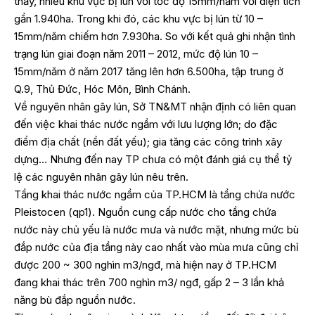
thấy, nhiều khu vực bị lún với tốc độ 15mm/năm với diện tích
gần 1.940ha. Trong khi đó, các khu vực bị lún từ 10 –
15mm/năm chiếm hơn 7.930ha. So với kết quả ghi nhận tình
trạng lún giai đoạn năm 2011 – 2012, mức độ lún 10 –
15mm/năm ở năm 2017 tăng lên hơn 6.500ha, tập trung ở
Q.9, Thủ Đức, Hóc Môn, Bình Chánh.
Về nguyên nhân gây lún, Sở TN&MT nhận định có liên quan
đến việc khai thác nước ngầm với lưu lượng lớn; do đặc
điểm địa chất (nền đất yếu); gia tăng các công trình xây
dựng… Nhưng đến nay TP chưa có một đánh giá cụ thể tỷ
lệ các nguyên nhân gây lún nêu trên.
Tầng khai thác nước ngầm của TP.HCM là tầng chứa nước
Pleistocen (qp1). Nguồn cung cấp nước cho tầng chứa
nước này chủ yếu là nước mưa và nước mặt, nhưng mức bù
đắp nước của địa tầng này cao nhất vào mùa mưa cũng chỉ
được 200 ~ 300 nghìn m3/ngđ, mà hiện nay ở TP.HCM
đang khai thác trên 700 nghìn m3/ ngđ, gấp 2 – 3 lần khả
năng bù đắp nguồn nước.