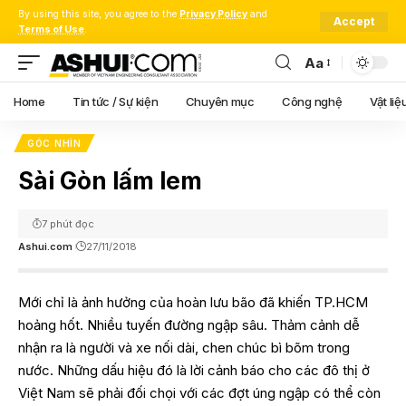
By using this site, you agree to the
Privacy Policy
and
Accept
Terms of Use
.
Aa
Font
Resizer
Home
Tin tức / Sự kiện
Chuyên mục
Công nghệ
Vật liệ
GÓC NHÌN
Sài Gòn lấm lem
7 phút đọc
Ashui.com
27/11/2018
Mới chỉ là ảnh hưởng của hoàn lưu bão đã khiến TP.HCM
hoảng hốt. Nhiều tuyến đường ngập sâu. Thảm cảnh dễ
nhận ra là người và xe nối dài, chen chúc bì bõm trong
nước. Những dấu hiệu đó là lời cảnh báo cho các đô thị ở
Việt Nam sẽ phải đối chọi với các đợt úng ngập có thể còn