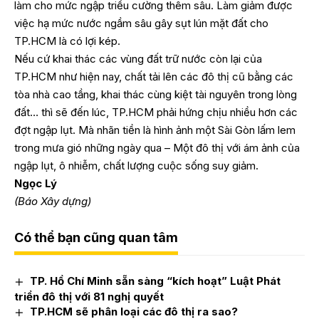
làm cho mức ngập triều cường thêm sâu. Làm giảm được
việc hạ mức nước ngầm sâu gây sụt lún mặt đất cho
TP.HCM là có lợi kép.
Nếu cứ khai thác các vùng đất trữ nước còn lại của
TP.HCM như hiện nay, chất tải lên các đô thị cũ bằng các
tòa nhà cao tầng, khai thác cùng kiệt tài nguyên trong lòng
đất… thì sẽ đến lúc, TP.HCM phải hứng chịu nhiều hơn các
đợt ngập lụt. Mà nhãn tiền là hình ảnh một Sài Gòn lấm lem
trong mưa gió những ngày qua – Một đô thị với ám ảnh của
ngập lụt, ô nhiễm, chất lượng cuộc sống suy giảm.
Ngọc Lý
(Báo Xây dựng)
Có thể bạn cũng quan tâm
TP. Hồ Chí Minh sẵn sàng “kích hoạt” Luật Phát
triển đô thị với 81 nghị quyết
TP.HCM sẽ phân loại các đô thị ra sao?