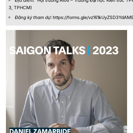
Địa điểm:
Hội trường A106 – Trường Đại học Kiến trúc T
3, TPHCM)
Đăng ký tham dự:
https://forms.gle/vz161kUyZSD3YdAM