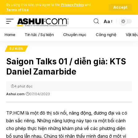
By using this site, you agree to the
Privacy Policy
and
Accept
Terms of Use
.
Aa
Font
Resizer
Home
Tin tức / Sự kiện
Chuyên mục
Công nghệ
Vật liệ
SỰ KIỆN
Saigon Talks 01 / diễn giả: KTS
Daniel Zamarbide
4 phút đọc
Ashui.com
07/04/2023
TP.HCM là một đô thị sôi nổi, năng động, đương đại và có
bản sắc riêng. Những năng lượng này tạo ra một bối cảnh
cho phép thực hiện những khám phá về các phương diện
bổ sung lẫn nhau. Chúng tôi nhận thấy mình đang ở một vị