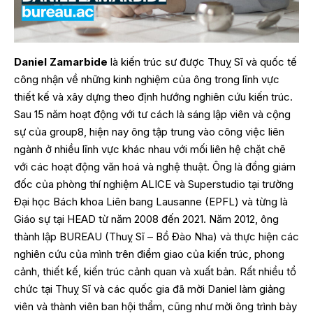
Daniel Zamarbide
là kiến trúc sư được Thuỵ Sĩ và quốc tế
công nhận về những kinh nghiệm của ông trong lĩnh vực
thiết kế và xây dựng theo định hướng nghiên cứu kiến trúc.
Sau 15 năm hoạt động với tư cách là sáng lập viên và cộng
sự của group8, hiện nay ông tập trung vào công việc liên
ngành ở nhiều lĩnh vực khác nhau với mối liên hệ chặt chẽ
với các hoạt động văn hoá và nghệ thuật. Ông là đồng giám
đốc của phòng thí nghiệm ALICE và Superstudio tại trường
Đại học Bách khoa Liên bang Lausanne (EPFL) và từng là
Giáo sự tại HEAD từ năm 2008 đến 2021. Năm 2012, ông
thành lập
BUREAU
(Thuỵ Sĩ – Bồ Đào Nha) và thực hiện các
nghiên cứu của mình trên điểm giao của kiến trúc, phong
cảnh, thiết kế, kiến trúc cảnh quan và xuất bản. Rất nhiều tổ
chức tại Thuỵ Sĩ và các quốc gia đã mời Daniel làm giảng
viên và thành viên ban hội thẩm, cũng như mời ông trình bày