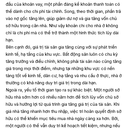
đầu của khoản vay, một phần đáng kể khoản thanh toán có
thể dành cho chi phí tài chính. Song, theo thời gian, phần trả
vào nợ gốc tăng lên, giúp giảm dư nợ và gia tăng vốn chủ
sở hữu trong căn nhà. Như vậy khoản chi cho nhà ở không
chỉ là chi phí mà có thể trở thành một hình thức tích lũy dài
hạn.
Bên cạnh đó, giá trị tài sản gia tăng cùng với sự phát triển
kinh tế, hạ tầng của khu vực. Bất động sản luôn có chu kỳ
tăng trưởng và điều chỉnh, không phải tài sản nào cũng tăng
giá trong mọi thời điểm, nhưng tại những khu vực có nền
tảng tốt về kinh tế, dân cư, hạ tầng và nhu cầu ở thực, nhà ở
thường có khả năng duy trì giá trị trong dài hạn.
Ngoài ra, yếu tố thời gian tạo ra sự khác biệt. Một người sở
hữu nhà sớm hơn có nhiều năm hơn để tích lũy vốn chủ sở
hữu và hưởng lợi từ quá trình gia tăng giá trị của tài sản. Khi
giá nhà tăng nhanh hơn thu nhập, việc trì hoãn quyết định sở
hữu có thể khiến mục tiêu mua nhà ngày càng xa hơn. Bởi,
một người có thể vẫn duy trì kế hoạch tiết kiệm, nhưng nếu