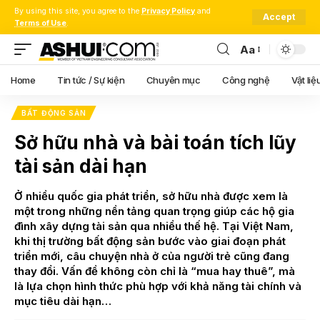
By using this site, you agree to the
Privacy Policy
and
Accept
Terms of Use
.
Aa
Font
Resizer
Home
Tin tức / Sự kiện
Chuyên mục
Công nghệ
Vật liệ
BẤT ĐỘNG SẢN
Sở hữu nhà và bài toán tích lũy
tài sản dài hạn
Ở nhiều quốc gia phát triển, sở hữu nhà được xem là
một trong những nền tảng quan trọng giúp các hộ gia
đình xây dựng tài sản qua nhiều thế hệ. Tại Việt Nam,
khi thị trường bất động sản bước vào giai đoạn phát
triển mới, câu chuyện nhà ở của người trẻ cũng đang
thay đổi. Vấn đề không còn chỉ là “mua hay thuê”, mà
là lựa chọn hình thức phù hợp với khả năng tài chính và
mục tiêu dài hạn…