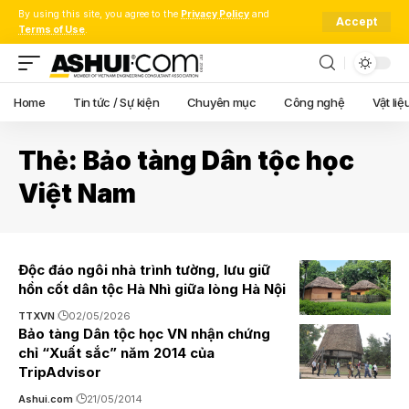
By using this site, you agree to the
Privacy Policy
and
Accept
Terms of Use
.
Home
Tin tức / Sự kiện
Chuyên mục
Công nghệ
Vật liệ
Thẻ:
Bảo tàng Dân tộc học
Việt Nam
Độc đáo ngôi nhà trình tường, lưu giữ
hồn cốt dân tộc Hà Nhì giữa lòng Hà Nội
TTXVN
02/05/2026
Bảo tàng Dân tộc học VN nhận chứng
chỉ “Xuất sắc” năm 2014 của
TripAdvisor
Ashui.com
21/05/2014