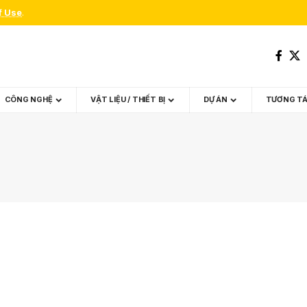
f Use
.
CÔNG NGHỆ
VẬT LIỆU / THIẾT BỊ
DỰ ÁN
TƯƠNG T