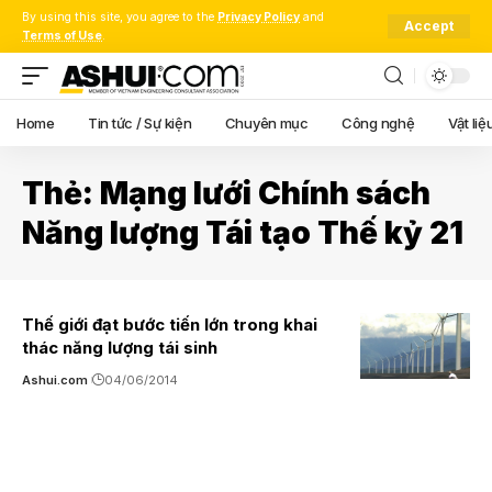
By using this site, you agree to the
Privacy Policy
and
Accept
Terms of Use
.
Home
Tin tức / Sự kiện
Chuyên mục
Công nghệ
Vật liệ
Thẻ:
Mạng lưới Chính sách
Năng lượng Tái tạo Thế kỷ 21
Thế giới đạt bước tiến lớn trong khai
thác năng lượng tái sinh
Ashui.com
04/06/2014