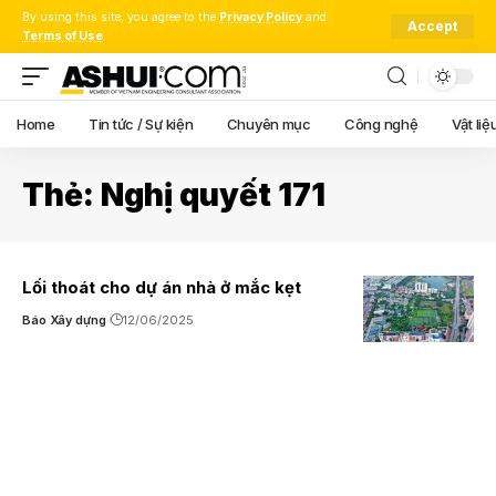
By using this site, you agree to the
Privacy Policy
and
Accept
Terms of Use
.
Home
Tin tức / Sự kiện
Chuyên mục
Công nghệ
Vật liệ
Thẻ:
Nghị quyết 171
Lối thoát cho dự án nhà ở mắc kẹt
Báo Xây dựng
12/06/2025