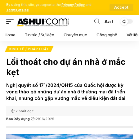
By using this site, you agree to the
Privacy Policy
and
Accept
Terms of Use
.
Aa
Font
Resizer
Home
Tin tức / Sự kiện
Chuyên mục
Công nghệ
Vật liệ
KINH TẾ / PHÁP LUẬT
Lối thoát cho dự án nhà ở mắc
kẹt
Nghị quyết số 171/2024/QH15 của Quốc hội được kỳ
vọng tháo gỡ những dự án nhà ở thương mại đã triển
khai, nhưng còn gặp vướng mắc về điều kiện đất đai.
12 phút đọc
Báo Xây dựng
12/06/2025