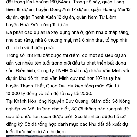
đất trồng lúa khoảng 169,54ha). Trong số này, quận Long
Biên 18 dự án; huyện Đông Anh 17 dự án; quận Hoàng Mai 13
dự án; quận Thanh Xuân 12 dự án; quận Nam Từ Liêm,
huyện Hoài Đức cùng 11 dự án.
Đa phần các dự án là xây dựng nhà ở, gồm nhà ở thấp tầng,
nhà cao tầng, nhà ở thương mại, nhà ở sinh thái, tổ hợp nhà
ở – dịch vụ thương mại…
Trong số 148 khu đất được thí điểm, có một số siêu dự án
gắn với nhiều tên tuổi trong giới đầu tư phát triển bất động
sản. Điển hình, Công ty TNHH Xuất nhập khẩu Văn Minh với
dự án khu đô thị mới Văn Minh quy mô hơn 107ha tại hai
huyện Thạch Thất, Quốc Oai, dự kiến tổng mức đầu tư
10.000 tỷ đồng và tiến độ từ nay tới 2030.
Tại Khánh Hòa, ông Nguyễn Duy Quang, Giám đốc Sở Nông
nghiệp và Môi trường cho biết, Sở đã thông báo rộng rãi để
các tổ chức liên quan được biết. Sau khi nhận được hồ sơ
đăng ký, Sở đã tổng hợp danh mục các khu đất đề xuất dự
kiến thực hiện dự án thí điểm.