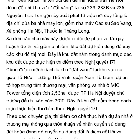
dùng để chỉ khu vực “đất vàng” tại số 233, 233B và 235
Nguyễn Trãi. Tên gọi này xuất phát từ việc nơi đây từng là
địa chỉ của ba nhà máy lớn, gồm nhà máy Cao su Sao Vàng,
Xà phòng Hà Nội, Thuốc lá Thăng Long.
Sau khi các nhà máy này được di dời để phục vụ tái quy
hoạch đô thị và giảm ô nhiễm, khu đất dự kiến dùng để xây
các khu đô thị mới. Đây là khu đất nằm trong danh mục các
khu đất được thực hiện thí điểm theo Nghị quyết 171.
Cũng được mệnh danh là khu “đất vàng” tại khu vực nút
giao Tố Hữu – Lương Thế Vinh, quận Nam Từ Liêm, dự án
tổ hợp trung tâm thương mại, văn phòng và nhà ở MIC
Tower tổng diện tích 2,53ha, được TP Hà Nội duyệt chủ
trương đầu tư vào năm 2019. Đây là khu đất nằm trong danh
mục thực hiện thí điểm theo Nghị quyết 171.
Theo các chuyên gia, thí điểm cơ chế thực hiện dự án nhà ở
thương mại thông qua thỏa thuận về nhận quyền sử dụng
đất hoặc đang có quyền sử dụng đất là điểm cốt lõi và