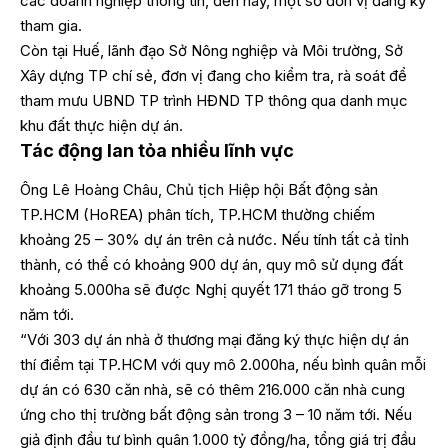
các doanh nghiệp thông tin, đến nay, một số đơn vị đăng ký
tham gia.
Còn tại Huế, lãnh đạo Sở Nông nghiệp và Môi trường, Sở
Xây dựng TP chí sẻ, đơn vị đang cho kiểm tra, rà soát để
tham mưu UBND TP trình HĐND TP thông qua danh mục
khu đất thực hiện dự án.
Tác động lan tỏa nhiều lĩnh vực
Ông Lê Hoàng Châu, Chủ tịch Hiệp hội Bất động sản
TP.HCM (HoREA) phân tích, TP.HCM thường chiếm
khoảng 25 – 30% dự án trên cả nước. Nếu tính tất cả tỉnh
thành, có thể có khoảng 900 dự án, quy mô sử dụng đất
khoảng 5.000ha sẽ được Nghị quyết 171 tháo gỡ trong 5
năm tới.
“Với 303 dự án nhà ở thương mại đăng ký thực hiện dự án
thí điểm tại TP.HCM với quy mô 2.000ha, nếu bình quân mỗi
dự án có 630 căn nhà, sẽ có thêm 216.000 căn nhà cung
ứng cho thị trường bất động sản trong 3 – 10 năm tới. Nếu
giả định đầu tư bình quân 1.000 tỷ đồng/ha, tổng giá trị đầu