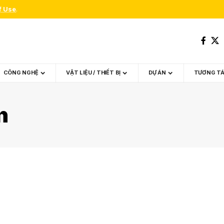
f Use
.
CÔNG NGHỆ
VẬT LIỆU / THIẾT BỊ
DỰ ÁN
TƯƠNG T
n