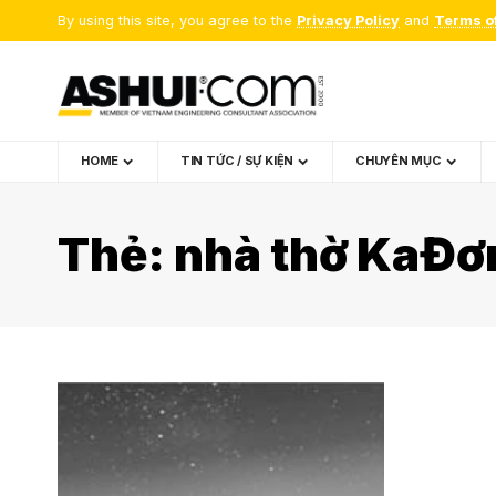
By using this site, you agree to the
Privacy Policy
and
Terms o
HOME
TIN TỨC / SỰ KIỆN
CHUYÊN MỤC
Thẻ:
nhà thờ KaĐơ