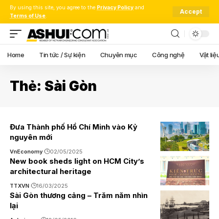
By using this site, you agree to the
Privacy Policy
and
Accept
Terms of Use
.
Home
Tin tức / Sự kiện
Chuyên mục
Công nghệ
Vật liệ
Thẻ:
Sài Gòn
Đưa Thành phố Hồ Chí Minh vào Kỷ
nguyên mới
VnEconomy
02/05/2025
New book sheds light on HCM City’s
architectural heritage
TTXVN
16/03/2025
Sài Gòn thương cảng – Trăm năm nhìn
lại