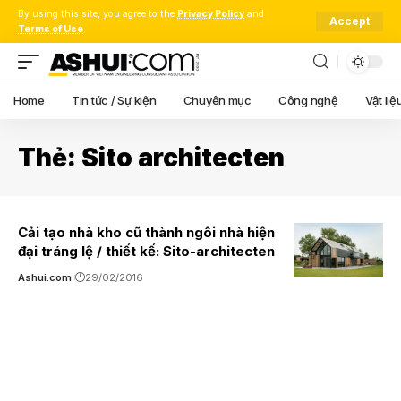
By using this site, you agree to the
Privacy Policy
and
Accept
Terms of Use
.
Home
Tin tức / Sự kiện
Chuyên mục
Công nghệ
Vật liệ
Thẻ:
Sito architecten
Cải tạo nhà kho cũ thành ngôi nhà hiện
đại tráng lệ / thiết kế: Sito-architecten
Ashui.com
29/02/2016