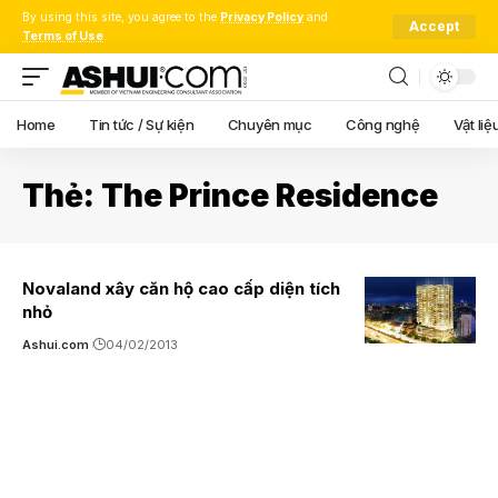
By using this site, you agree to the
Privacy Policy
and
Accept
Terms of Use
.
Home
Tin tức / Sự kiện
Chuyên mục
Công nghệ
Vật liệ
Thẻ:
The Prince Residence
Novaland xây căn hộ cao cấp diện tích
nhỏ
Ashui.com
04/02/2013