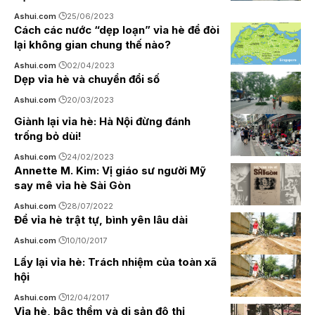
Ashui.com
25/06/2023
Cách các nước “dẹp loạn” vỉa hè để đòi
lại không gian chung thế nào?
Ashui.com
02/04/2023
Dẹp vỉa hè và chuyển đổi số
Ashui.com
20/03/2023
Giành lại vỉa hè: Hà Nội đừng đánh
trống bỏ dùi!
Ashui.com
24/02/2023
Annette M. Kim: Vị giáo sư người Mỹ
say mê vỉa hè Sài Gòn
Ashui.com
28/07/2022
Để vỉa hè trật tự, bình yên lâu dài
Ashui.com
10/10/2017
Lấy lại vỉa hè: Trách nhiệm của toàn xã
hội
Ashui.com
12/04/2017
Vỉa hè, bậc thềm và di sản đô thị