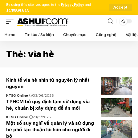
By using this site, you agree to the
Privacy Policy
and
Accept
Terms of Use
.
Home
Tin tức / Sự kiện
Chuyên mục
Công nghệ
Vật liệ
Thẻ:
vỉa hè
Kinh tế vỉa hè nhìn từ nguyên lý nhất
nguyên
KTSG Online
03/06/2026
TPHCM bỏ quy định tạm sử dụng vỉa
hè, chuẩn bị xây dựng đề án mới
KTSG Online
23/11/2025
Một số suy nghĩ về quản lý và sử dụng
hè phố tạo thuận lợi hơn cho người đi
bộ