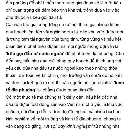
địa phương để phát triển theo từng giai đoạn sẽ là một tiêu
chí quan trọng để đảm bảo tính khả thi, tránh dựa vào việc
phụ thuộc và kêu gọi đầu tư.
Cá nhân tác giả cũng từng có cơ hội tham gia nhiều dự án
quy hoạch lên đến vài nghìn hecta tại các khu vực được coi
là trung tâm tài nguyên của từng tỉnh, từng vùng và hầu hết
quan điểm phát triển dự án mà mọi người mong đợi vẫn là
’
kêu gọi đầu tư nước ngoài
’ để phát triển địa phương. Cho
đến nay, hầu như các giải pháp quy hoạch để thích ứng với
yêu cầu của nhà đầu tư nước ngoài kéo theo những thỏa
thuận, bài toán về tài chính, môi trường vẫn chưa có hồi kết
và đem lại kết quả rõ nét thì các nguồn nội lực chính là ‘
kinh
tế địa phương
’ lại chẳng được quan tâm đến.
Có một thực tế mà chúng ta ít để ý đến, hầu hết các nhà
đầu tư dự án bất động sản vào Việt nam chủ yếu là khu vực
châu á, nơi đang diễn ra tốc độ đô thị hóa và nhiều bài học
kinh nghiệm về môi trường và kinh tế địa phương, chúng ta
vẫn đang cố gắng ‘
rút sợi dây kinh nghiệm
‘ từ những nhà