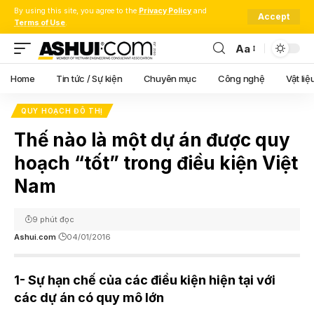
By using this site, you agree to the
Privacy Policy
and
Accept
Terms of Use
.
Aa
Font
Resizer
Home
Tin tức / Sự kiện
Chuyên mục
Công nghệ
Vật liệ
QUY HOẠCH ĐÔ THỊ
Thế nào là một dự án được quy
hoạch “tốt” trong điều kiện Việt
Nam
9 phút đọc
Ashui.com
04/01/2016
1- Sự hạn chế của các điều kiện hiện tại với
các dự án có quy mô lớn