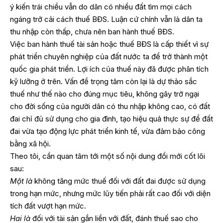
ý kiến trái chiều vẫn do dân có nhiều đất tìm mọi cách
ngáng trở cải cách thuế BĐS. Luận cứ chính vẫn là dân ta
thu nhập còn thấp, chưa nên ban hành thuế BĐS.
Việc ban hành thuế tài sản hoặc thuế BĐS là cấp thiết vì sự
phát triển chuyên nghiệp của đất nước ta để trở thành một
quốc gia phát triển. Lợi ích của thuế này đã được phân tích
kỹ lưỡng ở trên. Vấn đề trọng tâm còn lại là dự thảo sắc
thuế như thế nào cho đúng mục tiêu, không gây trở ngại
cho đời sống của người dân có thu nhập không cao, có đất
đai chỉ đủ sử dụng cho gia đình, tạo hiệu quả thực sự để đất
đai vừa tạo động lực phát triển kinh tế, vừa đảm bảo công
bằng xã hội.
Theo tôi, cần quan tâm tới một số nội dung đổi mới cốt lõi
sau:
Một là
không tăng mức thuế đối với đất đai được sử dụng
trong hạn mức, nhưng mức lũy tiến phải rất cao đối với diện
tích đất vượt hạn mức.
Hai là
đối với tài sản gắn liền với đất, đánh thuế sao cho