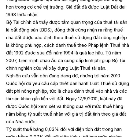
hơn trong cơ chế thị trường. Giá đất đã được Luật Đất đai
1993 thừa nhận.
Bộ Tài chính đã thấy được tầm quan trọng của thuế tài sản
là bất động sản (BĐS), đồng thời cũng nhận ra rằng thuế
nhà đất được xác định theo thuế sử dụng đất nông nghiệp
là không phù hợp, cách đánh thuế theo Pháp lệnh Thuế nhà
đất 1992 được sửa đổi năm 1994 là quá lạc hậu. Từ năm
2007, Liên minh châu Âu đã cung cấp kinh phí giúp Bộ Tài
chính nghiên cứu về xây dựng Luật Thuế tài sản.
Nghiên cứu vẫn còn đang dang dở, nhưng tới năm 2010
Quốc hội đã yêu cầu cấp thiết ban hành Luật Thuế sử dụng
đất phi nông nghiệp, tức là chưa đánh thuế vào nhà và các
tài sản khác gắn liền với đất. Ngày 17/6/2010, luật này đã
được Quốc hội xem xét và thông qua với mức thuế hàng
năm bằng tỷ suất thuế nhân với giá trị đất tính theo giá đất
của Nhà nước.
Tỷ suất thuế bằng 0,03% đối với diện tích đất trong hạn
mức; bằng 0,07% đối với diện tích vượt hạn mức nhưng