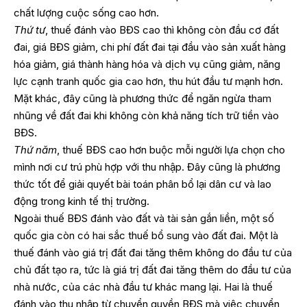
chất lượng cuộc sống cao hơn.
Thứ tư
, thuế đánh vào BĐS cao thì không còn đầu cơ đất
đai, giá BĐS giảm, chi phí đất đai tại đầu vào sản xuất hàng
hóa giảm, giá thành hàng hóa và dịch vụ cũng giảm, năng
lực cạnh tranh quốc gia cao hơn, thu hút đầu tư mạnh hơn.
Mặt khác, đây cũng là phương thức để ngăn ngừa tham
nhũng về đất đai khi không còn khả năng tích trữ tiền vào
BĐS.
Thứ năm
, thuế BĐS cao hơn buộc mỗi người lựa chọn cho
mình nơi cư trú phù hợp với thu nhập. Đây cũng là phương
thức tốt để giải quyết bài toán phân bổ lại dân cư và lao
động trong kinh tế thị trường.
Ngoài thuế BĐS đánh vào đất và tài sản gắn liền, một số
quốc gia còn có hai sắc thuế bổ sung vào đất đai. Một là
thuế đánh vào giá trị đất đai tăng thêm không do đầu tư của
chủ đất tạo ra, tức là giá trị đất đai tăng thêm do đầu tư của
nhà nước, của các nhà đầu tư khác mang lại. Hai là thuế
đánh vào thu nhập từ chuyển quyền BĐS mà việc chuyển