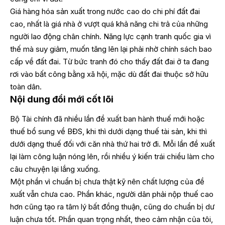
Giá hàng hóa sản xuất trong nước cao do chi phí đất đai
cao, nhất là giá nhà ở vượt quá khả năng chi trả của những
người lao động chân chính. Năng lực cạnh tranh quốc gia vì
thế mà suy giảm, muốn tăng lên lại phải nhờ chính sách bao
cấp về đất đai. Từ bức tranh đó cho thấy đất đai ở ta đang
rơi vào bất công bằng xã hội, mặc dù đất đai thuộc sở hữu
toàn dân.
Nội dung đổi mới cốt lõi
Bộ Tài chính đã nhiều lần đề xuất ban hành thuế mới hoặc
thuế bổ sung về BĐS, khi thì dưới dạng thuế tài sản, khi thì
dưới dạng thuế đối với căn nhà thứ hai trở đi. Mỗi lần đề xuất
lại làm công luận nóng lên, rồi nhiều ý kiến trái chiều làm cho
câu chuyện lại lắng xuống.
Một phần vì chuẩn bị chưa thật kỹ nên chất lượng của đề
xuất vẫn chưa cao. Phần khác, người dân phải nộp thuế cao
hơn cũng tạo ra tâm lý bất đồng thuận, cũng do chuẩn bị dư
luận chưa tốt. Phần quan trọng nhất, theo cảm nhận của tôi,