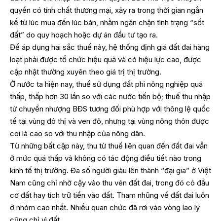
quyền có tính chất thương mại, xảy ra trong thời gian ngắn
kể từ lúc mua đến lúc bán, nhằm ngăn chặn tình trạng “sốt
đất” do quy hoạch hoặc dự án đầu tư tạo ra.
Để áp dụng hai sắc thuế này, hệ thống định giá đất đai hàng
loạt phải được tổ chức hiệu quả và có hiệu lực cao, được
cập nhật thường xuyên theo giá trị thị trường.
Ở nước ta hiện nay, thuế sử dụng đất phi nông nghiệp quá
thấp, thấp hơn 30 lần so với các nước tiến bộ; thuế thu nhập
từ chuyển nhượng BĐS tương đối phù hợp với thông lệ quốc
tế tại vùng đô thị và ven đô, nhưng tại vùng nông thôn được
coi là cao so với thu nhập của nông dân.
Từ những bất cập này, thu từ thuế liên quan đến đất đai vẫn
ở mức quá thấp và không có tác động điều tiết nào trong
kinh tế thị trường. Đa số người giàu lên thành “đại gia” ở Việt
Nam cũng chỉ nhờ cậy vào thu vén đất đai, trong đó có đầu
cơ đất hay tích trữ tiền vào đất. Tham nhũng về đất đai luôn
ở nhóm cao nhất. Nhiều quan chức đã rơi vào vòng lao lý
cũng chỉ vì đất.