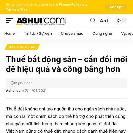
By using this site, you agree to the
Privacy Policy
and
Accept
Terms of Use
.
Aa
Font
Resizer
Home
Tin tức / Sự kiện
Chuyên mục
Công nghệ
Vật liệ
BẤT ĐỘNG SẢN
Thuế bất động sản – cần đổi mới
để hiệu quả và công bằng hơn
18 phút đọc
Ashui.com
14/05/2021
Thuế đất không chỉ tạo nguồn thu cho ngân sách nhà nước,
mà còn là một chính sách có thể hỗ trợ cho phát triển cũng
như giảm bớt tình trạng tham nhũng liên quan tới đất đai.
Việt Nam cũng có thuế đất, nhưng cách đánh thuế hiện nay