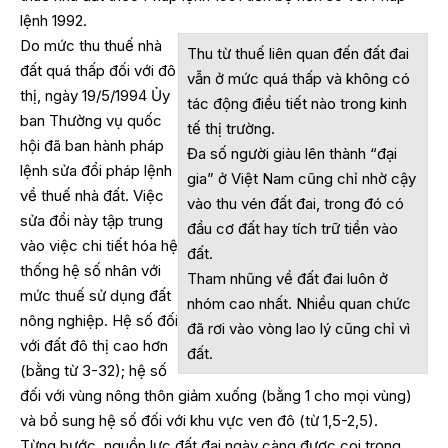
lệnh 1992.
Do mức thu thuế nhà
Thu từ thuế liên quan đến đất đai
đất quá thấp đối với đô
vẫn ở mức quá thấp và không có
thị, ngày 19/5/1994 Ủy
tác động điều tiết nào trong kinh
ban Thường vụ quốc
tế thị trường.
hội đã ban hành pháp
Đa số người giàu lên thành “đại
lệnh sửa đổi pháp lệnh
gia” ở Việt Nam cũng chỉ nhờ cậy
về thuế nhà đất. Việc
vào thu vén đất đai, trong đó có
sửa đổi này tập trung
đầu cơ đất hay tích trữ tiền vào
vào việc chi tiết hóa hệ
đất.
thống hệ số nhân với
Tham nhũng về đất đai luôn ở
mức thuế sử dụng đất
nhóm cao nhất. Nhiều quan chức
nông nghiệp. Hệ số đối
đã rơi vào vòng lao lý cũng chỉ vì
với đất đô thị cao hơn
đất.
(bằng từ 3-32); hệ số
đối với vùng nông thôn giảm xuống (bằng 1 cho mọi vùng)
và bổ sung hệ số đối với khu vực ven đô (từ 1,5-2,5).
Từng bước, nguồn lực đất đai ngày càng được coi trọng