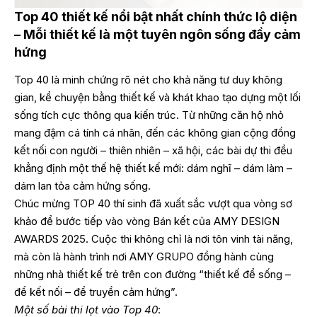
Top 40 thiết kế nổi bật nhất chính thức lộ diện
– Mỗi thiết kế là một tuyên ngôn sống đầy cảm
hứng
Top 40 là minh chứng rõ nét cho khả năng tư duy không
gian, kể chuyện bằng thiết kế và khát khao tạo dựng một lối
sống tích cực thông qua kiến trúc. Từ những căn hộ nhỏ
mang đậm cá tính cá nhân, đến các không gian cộng đồng
kết nối con người – thiên nhiên – xã hội, các bài dự thi đều
khẳng định một thế hệ thiết kế mới: dám nghĩ – dám làm –
dám lan tỏa cảm hứng sống.
Chúc mừng TOP 40 thí sinh đã xuất sắc vượt qua vòng sơ
khảo để bước tiếp vào vòng Bán kết của AMY DESIGN
AWARDS 2025. Cuộc thi không chỉ là nơi tôn vinh tài năng,
mà còn là hành trình nơi AMY GRUPO đồng hành cùng
những nhà thiết kế trẻ trên con đường “thiết kế để sống –
để kết nối – để truyền cảm hứng”.
Một số bài thi lọt vào Top 40
: