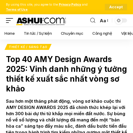
By using this site, you agree to the
Privacy Policy
and
Accept
Terms of Use
.
Aa
Font
Resizer
Home
Tin tức / Sự kiện
Chuyên mục
Công nghệ
Vật liệ
THIẾT KẾ / SÁNG TẠO
Top 40 AMY Design Awards
2025: Vinh danh những ý tưởng
thiết kế xuất sắc nhất vòng sơ
khảo
Sau hơn một tháng phát động, vòng sơ khảo cuộc thi
AMY DESIGN AWARDS 2025 đã chính thức khép lại với
hơn 300 bài dự thi từ khắp mọi miền đất nước. Sự bùng
nổ về số lượng và chất lượng đã mang đến một “bản
hòa ca” sáng tạo đầy màu sắc, đánh dấu bước tiến đầu
tiên trong hành trình tìm kiếm những gương mặt thiết kế