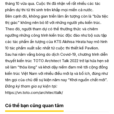
tháng 10 vừa qua. Cuộc thi đã nhận về rất nhiều các tác
phẩm dự thi từ thí sinh trên khắp mọi miền cả nước.
Bên cạnh đó, không gian triển lãm ấn tượng còn là “bữa tiệc
thị giác” không nên bỏ lỡ với những người yêu kiến trúc.
Theo đó, người tham dự có thể thưởng thức và chiêm
ngưỡng những công trình kiến trúc độc đáo như bộ sưu tập
các tác phẩm ấn tượng của KTS Akihisa Hirata hay mô hình
10 tác phẩm xuất sắc nhất từ cuộc thi thiết kế Pavilion.
Sau hai năm vắng bóng do dịch Covid-19, chương trình diễn
thuyết kiến trúc TOTO Architect Talk 2022 trở lại hứa hẹn sẽ
sẽ làm “thỏa lòng” và khơi dậy niềm đam mê tới cộng đồng
kiến trúc Việt Nam với nhiều điều mới lạ và bổ ích, đúng như
tên gọi của chủ đề sự kiện năm nay “Khơi nguồn chất mới”.
Đăng ký tham gia sự kiện tại:
https://vn.toto.com/architecttalk/
Có thể bạn cũng quan tâm