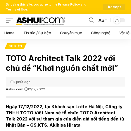
By using this site, you agree to the
Privacy Policy
and
Accept
Terms of Use
.
Aa
Font
Resizer
Home
Tin tức / Sự kiện
Chuyên mục
Công nghệ
Vật liệ
SỰ KIỆN
TOTO Architect Talk 2022 với
chủ đề “Khơi nguồn chất mới”
7 phút đọc
Ashui.com
12/12/2022
Ngày 17/12/2022, tại Khách sạn Lotte Hà Nội, Công ty
TNHH TOTO Việt Nam sẽ tổ chức TOTO Architect
Talk 2022 với sự tham gia của diễn giả nổi tiếng đến từ
Nhật Bản – GS.KTS. Akihisa Hirata.