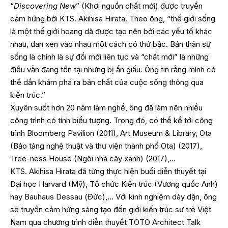
“
Discovering New
” (Khơi nguồn chất mới) được truyền
cảm hứng bởi KTS. Akihisa Hirata. Theo ông, “thế giới sống
là một thế giới hoang dã được tạo nên bởi các yếu tố khác
nhau, đan xen vào nhau một cách có thứ bậc. Bản thân sự
sống là chính là sự đổi mới liên tục và “chất mới” là những
điều vẫn đang tồn tại nhưng bị ẩn giấu. Ông tin rằng mình có
thể dần khám phá ra bản chất của cuộc sống thông qua
kiến trúc.”
Xuyên suốt hơn 20 năm làm nghề, ông đã làm nên nhiều
công trình có tính biểu tượng. Trong đó, có thể kể tới công
trình Bloomberg Pavilion (2011), Art Museum & Library, Ota
(Bảo tàng nghệ thuật và thư viện thành phố Ota) (2017),
Tree-ness House (Ngôi nhà cây xanh) (2017),…
KTS. Akihisa Hirata đã từng thực hiện buổi diễn thuyết tại
Đại học Harvard (Mỹ), Tổ chức Kiến trúc (Vương quốc Anh)
hay Bauhaus Dessau (Đức),… Với kinh nghiệm dày dặn, ông
sẽ truyền cảm hứng sáng tạo đến giới kiến trúc sư trẻ Việt
Nam qua chương trình diễn thuyết TOTO Architect Talk