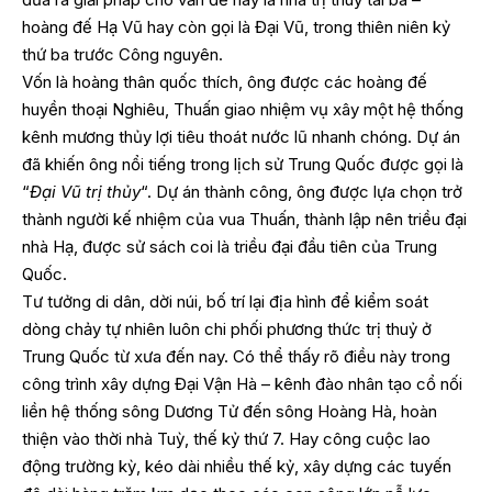
hoàng đế Hạ Vũ hay còn gọi là Đại Vũ, trong thiên niên kỷ
thứ ba trước Công nguyên.
Vốn là hoàng thân quốc thích, ông được các hoàng đế
huyền thoại Nghiêu, Thuấn giao nhiệm vụ xây một hệ thống
kênh mương thủy lợi tiêu thoát nước lũ nhanh chóng. Dự án
đã khiến ông nổi tiếng trong lịch sử Trung Quốc được gọi là
“
Đại Vũ trị thủy
“. Dự án thành công, ông được lựa chọn trở
thành người kế nhiệm của vua Thuấn, thành lập nên triều đại
nhà Hạ, được sử sách coi là triều đại đầu tiên của Trung
Quốc.
Tư tưởng di dân, dời núi, bố trí lại địa hình để kiểm soát
dòng chảy tự nhiên luôn chi phối phương thức trị thuỷ ở
Trung Quốc từ xưa đến nay. Có thể thấy rõ điều này trong
công trình xây dựng Đại Vận Hà – kênh đào nhân tạo cổ nối
liền hệ thống sông Dương Tử đến sông Hoàng Hà, hoàn
thiện vào thời nhà Tuỳ, thế kỷ thứ 7. Hay công cuộc lao
động trường kỳ, kéo dài nhiều thế kỷ, xây dựng các tuyến