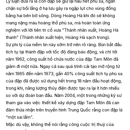
Lý luận đưa ra là con đập sẽ giữ lại hầu hết phù sa, ngăn
chặn sự bồi lắng ở hạ lưu gây ra ngập lụt cho vùng đồng
bằng hai bên bờ sông. Dòng Hoàng Hà khi đó sẽ không
mang nặng màu hoàng thổ phù sa, mà hoàn toàn ứng
nghiệm với lời tiên tri cổ xưa “Thánh nhân xuất, Hoàng Hà
thanh” (Thánh nhân xuất hiện, Hoàng Hà sạch trong).
Sự phi lý của niềm tin này sớm trở nên rõ ràng. Bùn bắt đầu
tích tụ tại thành đập với tốc độ đáng báo động, và chỉ tới
năm 1962, công suất hồ chứa nước của đập Tam Môn đã
giảm đi một nửa. Ngay cả sau quá trình cải tạo mở rộng từ
năm 1965 đến năm 1973, gần 40% công suất tích tụ phù sa
của đập đã được sử dụng hết trong 18 năm đầu hoạt động,
trong khi, năng lượng thủy điện được tạo ra lại ít hơn nhiều
so với dự đoán ban đầu. Năm 2004, một trong những kỹ sư
tham gia vào việc thiết kế xây dựng đập Tam Môn đã can
đảm thừa nhận trên truyền hình Trung Quốc rằng con đập là
“một sai lầm”.
Mặc dù vậy, không thể nói rằng công cuộc trị thuỷ của