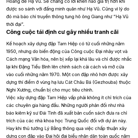
Hoàng đế Hạ Vũ. Sẽ chẳng có lời khen nào giá trị hơn khi
được so sánh với đấng minh quân như Hạ Vũ. Cũng vì lý do
đó mà báo chí truyền thông tung hô ông Giang như “Hạ Vũ
thời đại”.
Công cuộc tái định cư gây nhiều tranh cãi
Kế hoạch xây dựng đập Tam Hiệp có từ cuối những năm
1950, nhưng do biến động của Công cuộc Đại nhảy vọt và
Cách mạng Văn hóa, nên bị xếp lại khá lâu và chỉ được nhắc
lại khi Đặng Tiểu Bình lên chính sách cải cách và mở cửa
vào cuối những năm 1970. Một con đập nhỏ hơn được xây
dựng thí điểm ở vùng hạ lưu Cát Châu Bá (Gezhouba) thuộc
Nghi Xương, chuẩn bị cho mục tiêu chính.
Việc xây dựng đập Tam Hiệp vấp phải không ít chỉ trích của
các chuyên gia hàng đầu. Những người phản đối như nhà
báo kiêm kỹ sư Đái Tình đã xuất bản cuốn sách đưa ra chỉ
trích của các nhà khoa học Trung Quốc đối với dự án này.
Hay khi thủ tướng Lý Bằng thông qua việc chấp thuận xây
dựng con đập vào Đại hội đại biểu nhân dân toàn quốc năm