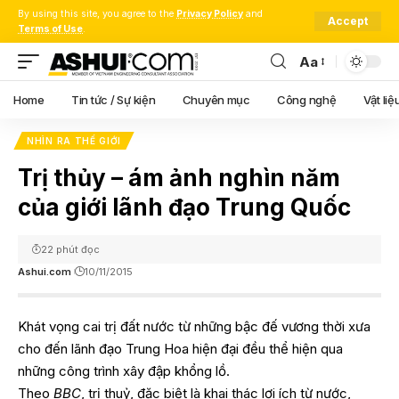
By using this site, you agree to the
Privacy Policy
and
Accept
Terms of Use
.
Aa
Font
Resizer
Home
Tin tức / Sự kiện
Chuyên mục
Công nghệ
Vật liệ
NHÌN RA THẾ GIỚI
Trị thủy – ám ảnh nghìn năm
của giới lãnh đạo Trung Quốc
22 phút đọc
Ashui.com
10/11/2015
Khát vọng cai trị đất nước từ những bậc đế vương thời xưa
cho đến lãnh đạo Trung Hoa hiện đại đều thể hiện qua
những công trình xây đập khổng lồ.
Theo
BBC
, trị thuỷ, đặc biệt là khai thác lợi ích từ nước,