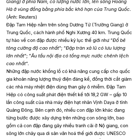
Giang) ở phía Nam, có lượng nước lớn, lên sông Hoàng
Hà ở vùng đồng bằng phía bắc khô hạn của Trung Quốc.
(Ảnh: Reuters)
Đập Tam Hiệp nằm trên sông Dương Tử (Trường Giang) ở
Trung Quốc, cách hành phố Nghi Xương 40 km. Trung Quốc
tự hào về con đập được nhiều kỷ lục thế giới như “
Đổ bê
tông cường độ cao nhất
“; “
Đập tràn xả lũ có lưu lượng
lớn nhất
“; “
Âu tầu nội địa có tổng mực nước chênh lệch
cao nhất
“.
Những đập nước khổng lồ có khả năng cung cấp cho quốc
gia khoản năng lượng thuỷ điện đáng kể, đồng thời cắt giảm
các nhà máy nhiệt điện dùng than gây ô nhiễm. Đập Tam
Hiệp có công suất phát điện thiết kế tới 18,2 GW – gấp 10
lần công suất của nhà máy điện hạt nhân Vịnh Daya ở tỉnh
Quảng Đông. Bên cạnh đó, nhiều con đập lớn khác đang
từng bước được xây dựng trên những con sông lớn, bao
gồm cả con đập đang gây nhiều tranh cãi ở Nộ giang, con
sông lớn chảy qua di sản văn hoá thế giới được UNESCO