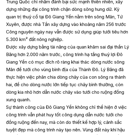
Trung Quốc chỉ nhằm đánh bại sức mạnh thiên nhiên, xây
dựng những đại công trình chặn dòng sông hung dữ. Kỳ
quan trị thuỷ cổ tại Đô Giang Yển nằm trên sông Mân, Tứ
Xuyên, được nhà Tần xây dựng vào khoảng năm 256 trước
Công nguyên ngày nay vẫn được sử dụng giúp tưới tiêu hơn
5.300 km² đất nông nghiệp.
Được xây dựng bằng tài năng của quan khâm sai đại thần Lý
Băng hơn 2.000 năm trước, công trình hạ tầng thuỷ lợi Đô
Giang Yển có mục đích rõ ràng khai thác dòng nước sông
Mân để tưới cho vùng bình địa của Thành Đô. Lý Băng đã
thực hiện việc phân chia dòng chảy của con sông ra thành
hai, để cho dòng nước lớn tiếp tục chảy bình thường, còn
dòng kia nhỏ hơn dẫn nước chảy vào tưới cho ruộng đồng
xung quanh.
Sự thành công của Đô Giang Yển không chỉ thể hiện ở việc
công trình vẫn phát huy tốt công dụng dẫn nước tưới cho
đồng ruộng đến nay, mà còn do thiết kế hợp lý, cảnh sắc
tuyệt đẹp mà công trình này tạo nên. Vùng đất này khí hậu