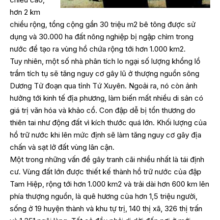
hơn 2 km
chiều rộng, tổng cộng gần 30 triệu m2 bê tông được sử
dụng và 30.000 ha đất nông nghiệp bị ngập chìm trong
nước để tạo ra vùng hồ chứa rộng tới hơn 1.000 km2.
Tuy nhiên, một số nhà phân tích lo ngại số lượng khổng lồ
trầm tích tụ sẽ tăng nguy cơ gây lũ ở thượng nguồn sông
Dương Tử đoạn qua tỉnh Tứ Xuyên. Ngoải ra, nó còn ảnh
hưởng tới kinh tế địa phương, làm biến mất nhiều di sản có
giá trị văn hóa và khảo cổ. Con đập dễ bị tổn thương do
thiên tai như động đất vì kích thước quá lớn. Khối lượng của
hồ trữ nước khi lên mức định sẽ làm tăng nguy cơ gây địa
chấn và sạt lở đất vùng lân cận.
Một trong những vấn đề gây tranh cãi nhiều nhất là tái định
cư. Vùng đất lớn được thiết kế thành hồ trữ nước của đập
Tam Hiệp, rộng tới hơn 1.000 km2 và trải dài hơn 600 km lên
phía thượng nguồn, là quê hương của hơn 1,5 triệu người,
sống ở 19 huyện thành và khu tự trị, 140 thị xã, 326 thị trấn