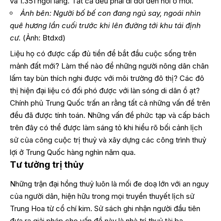
và 1.351 ngôi làng. Tất cả đều phải di dời đến nơi ở mới.
Ảnh bên: Người bố bế con đang ngủ say, ngoái nhìn
quê hương lần cuối trước khi lên đường tới khu tái định
cư.
(Ảnh: Btdxd)
Liệu họ có được cấp đủ tiền để bắt đầu cuộc sống trên
mảnh đất mới? Làm thế nào để những người nông dân chân
lấm tay bùn thích nghi được với môi trường đô thị? Các đô
thị hiện đại liệu có đối phó được với làn sóng di dân ồ ạt?
Chính phủ Trung Quốc trấn an rằng tất cả những vấn đề trên
đều đã được tính toán. Những vấn đề phức tạp và cấp bách
trên đây có thể được làm sáng tỏ khi hiểu rõ bối cảnh lịch
sử của công cuộc trị thuỷ và xây dựng các công trình thuỷ
lợi ở Trung Quốc hàng nghìn năm qua.
Tư tưởng trị thủy
Những trận đại hồng thuỷ luôn là mối đe doạ lớn với an nguy
của người dân, hiện hữu trong mọi truyền thuyết lịch sử
Trung Hoa từ cổ chí kim. Sử sách ghi nhận người đầu tiên
đưa ra giải pháp cho vấn đề này là nhà trị thuỷ tài ba –