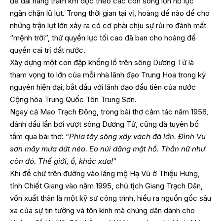
đê dài hàng trăm km dọc theo các con sông lớn nỗ lực
ngăn chặn lũ lụt. Trong thời gian tại vị, hoàng đế nào để cho
những trận lụt lớn xảy ra có cơ phải chịu sự rủi ro đánh mất
“mệnh trời”, thứ quyền lực tối cao đã ban cho hoàng đế
quyền cai trị đất nước.
Xây dựng một con đập khổng lồ trên sông Dương Tử là
tham vọng to lớn của mỗi nhà lãnh đạo Trung Hoa trong kỷ
nguyên hiện đại, bắt đầu với lãnh đạo đầu tiên của nước
Cộng hòa Trung Quốc Tôn Trung Sơn.
Ngay cả Mao Trạch Đông, trong bài thơ cảm tác năm 1956,
đánh dấu lần bơi vượt sông Dương Tử, cũng đã tuyên bố
tầm qua bài thơ: “
Phía tây sông xây vách đá lớn. Đỉnh Vu
sơn mây mưa dứt nẻo. Eo núi dâng mặt hồ. Thần nữ như
còn đó. Thế giới, ồ, khác xưa!
“
Khi đề chữ trên đường vào lăng mộ Hạ Vũ ở Thiệu Hưng,
tỉnh Chiết Giang vào năm 1995, chủ tịch Giang Trạch Dân,
vốn xuất thân là một kỹ sư công trình, hiểu ra nguồn gốc sâu
xa của sự tin tưởng và tôn kính mà chúng dân dành cho