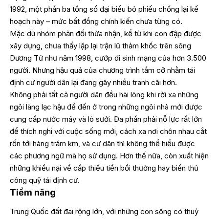
1992, một phần ba tổng số đại biểu bỏ phiếu chống lại kế
hoạch này – mức bất đồng chính kiến chưa từng có.
Mặc dù nhóm phản đối thừa nhận, kể từ khi con đập được
xây dựng, chưa thấy lặp lại trận lũ thảm khốc trên sông
Dương Tử như năm 1998, cướp đi sinh mạng của hơn 3.500
người. Nhưng hậu quả của chương trình tầm cỡ nhằm tái
định cư người dân lại đang gây nhiều tranh cãi hơn.
Không phải tất cả người dân đều hài lòng khi rời xa những
ngôi làng lạc hậu để đến ở trong những ngôi nhà mới được
cung cấp nước máy và lò sưởi. Đa phần phải nỗ lực rất lớn
để thích nghi với cuộc sống mới, cách xa nơi chôn nhau cắt
rốn tới hàng trăm km, và cư dân thì không thể hiểu được
các phương ngữ mà họ sử dụng. Hơn thế nữa, còn xuất hiện
những khiếu nại về cấp thiếu tiền bồi thường hay biển thủ
công quỹ tái định cư.
Tiềm năng
Trung Quốc đất đai rộng lớn, với những con sông có thuỷ