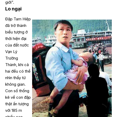
giới”.
Lo ngại
Đập Tam Hiệp
đã trở thành
biểu tượng ở
thời hiện đại
của đất nước
Vạn Lý
Trường
Thành, khi cả
hai đều có thể
nhìn thấy từ
không gian.
Con số thống
kê về con đập
thật ấn tượng
với 185 m
chiều cao,