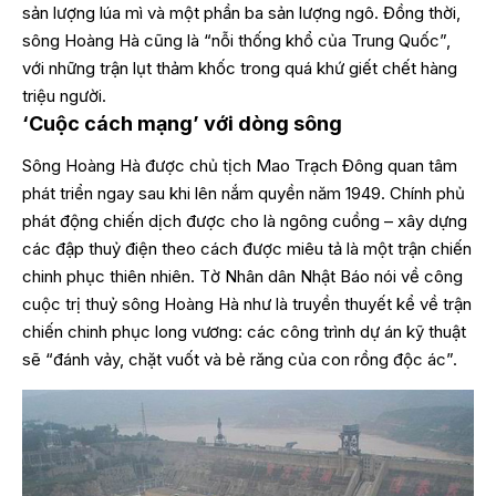
sản lượng lúa mì và một phần ba sản lượng ngô. Đồng thời,
sông Hoàng Hà cũng là “nỗi thống khổ của Trung Quốc”,
với những trận lụt thảm khốc trong quá khứ giết chết hàng
triệu người.
‘Cuộc cách mạng’ với dòng sông
Sông Hoàng Hà được chủ tịch Mao Trạch Đông quan tâm
phát triển ngay sau khi lên nắm quyền năm 1949. Chính phủ
phát động chiến dịch được cho là ngông cuồng – xây dựng
các đập thuỷ điện theo cách được miêu tả là một trận chiến
chinh phục thiên nhiên. Tờ Nhân dân Nhật Báo nói về công
cuộc trị thuỷ sông Hoàng Hà như là truyền thuyết kể về trận
chiến chinh phục long vương: các công trình dự án kỹ thuật
sẽ “đánh vảy, chặt vuốt và bẻ răng của con rồng độc ác”.