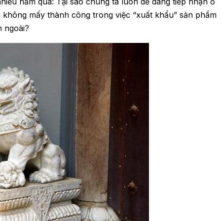
nhiều năm qua: Tại sao chúng ta luôn dễ dàng tiếp nhận ồ
ại không mấy thành công trong việc “xuất khẩu” sản phẩm
ên ngoài?