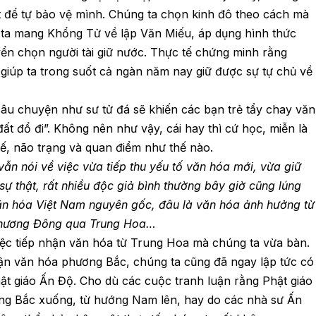
t để tự bảo vệ mình. Chúng ta chọn kinh đô theo cách mà
g ta mang Khổng Tử về lập Văn Miếu, áp dụng hình thức
ển chọn người tài giữ nước. Thực tế chứng minh rằng
 giúp ta trong suốt cả ngàn năm nay giữ được sự tự chủ về
 câu chuyện như sư tử đá sẽ khiến các bạn trẻ tẩy chay văn
ất đổ đi”. Không nên như vậy, cái hay thì cứ học, miễn là
hế, não trạng và quan điểm như thế nào.
ẫn nói về việc vừa tiếp thu yếu tố văn hóa mới, vừa giữ
 thật, rất nhiều độc giả bình thường bây giờ cũng lúng
 văn hóa Việt Nam nguyên gốc, đâu là văn hóa ảnh hưởng từ
 phương Đông qua Trung Hoa…
việc tiếp nhận văn hóa từ Trung Hoa mà chúng ta vừa bàn.
hận văn hóa phương Bắc, chúng ta cũng đã ngay lập tức có
ật giáo Ấn Độ. Cho dù các cuộc tranh luận rằng Phật giáo
ớng Bắc xuống, từ hướng Nam lên, hay do các nhà sư Ấn