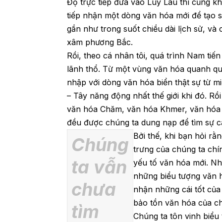
Độ trực tiếp đưa vào Luy Lâu thì cũng k
tiếp nhận một dòng văn hóa mới để tạo s
gần như trong suốt chiều dài lịch sử, và
xâm phương Bắc.
Rồi, theo cá nhân tôi, quá trình Nam tiế
lãnh thổ. Từ một vùng văn hóa quanh qu
nhập với dòng văn hóa biển thật sự từ m
– Tây năng động nhất thế giới khi đó. Rồ
văn hóa Chăm, văn hóa Khmer, văn hóa 
đều được chúng ta dung nạp để tìm sự 
Bởi thế, khi bạn hỏi rằ
Chúng
trưng của chúng ta ch
ta vẫn
yếu tố văn hóa mới. Nh
những biểu tượng văn hó
chưa
nhận những cái tốt của 
bảo tồn văn hóa của ch
tìm
Chúng ta tôn vinh biểu