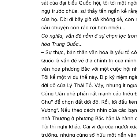
sát của đại biểu Quốc hội, tôi tới một ng
ngự trước chùa, sư thầy tần ngần kể rằng
của họ. Dời đi bây giờ đã không dễ, còn nế
câu chuyện còn rắc rối hơn nhiều…
Có nghĩa, vấn đề nằm ở sự chọn lọc tron
hóa Trung Quốc…
– Sự thực, bản thân văn hóa là yếu tố có
Quốc là vấn đề về địa chính trị của mình
văn hóa phương Bắc với một cuộc hội nh
Tôi kể một ví dụ thế này. Dịp kỷ niệm n
dời đô của Lý Thái Tổ. Vậy, nhưng ít ngườ
Công Uẩn phê phán rất mạnh các triều Đi
Chu” để chọn đất dời đô. Rồi, lời đầu ti
Vương”. Nếu theo cách nhìn của các bạn 
nhà Thương ở phương Bắc hẳn là hành đ
Tôi thì nghĩ khác. Cái vĩ đại của người 
trướng, nhưng cũng sở hữu một nền văn 