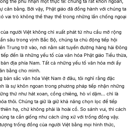
hông thể phủ nhận một thực tế: chúng ta rất khôn ngoan,
ự cân bằng. Bởi vậy, Phật giáo đã đồng hành với chúng ta
 có vai trò không thể thay thế trong những lần chống ngoại
n của người Việt không chỉ xuất phát từ nhu cầu mở rộng
ẩn sâu trong vịnh Bắc Bộ, chúng ta chủ động tiếp hội
iền Trung trở vào, nơi nằm sát tuyến đường hàng hải Đông
i tiếp đến là những yếu tố của văn hóa Phật giáo Tiểu thừa,
bản địa phía Nam. Tất cả những yếu tố văn hóa mới ấy
cân bằng cho mình.
ng bản sắc văn hóa Việt Nam ở đâu, tôi nghĩ rằng đặc
ính là sự khôn ngoan trong phương pháp tiếp nhận những
ững thứ như hát xoan, cồng chiêng, hò ví dặm… chỉ là
a thôi. Chúng ta giữ là giữ khả năng chọn lọc để tiếp
thiên hạ, chứ không phải là hoài cổ. So sánh vui, thì cách
úng ta cần giống như cách ứng xử với trống đồng vậy.
 tượng trống đồng của người Việt bằng mọi hình thức,