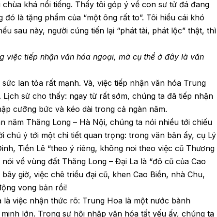
ôi chùa khá nổi tiếng. Thấy tôi góp ý về con sư tử đá đang
 đó là tặng phẩm của “một ông rất to”. Tôi hiểu cái khó
u sau này, người cúng tiến lại “phát tài, phát lộc” thật, thì
g việc tiếp nhận văn hóa ngoại, mà cụ thể ở đây là văn
 sức lan tỏa rất mạnh. Và, việc tiếp nhận văn hóa Trung
. Lịch sử cho thấy: ngay từ rất sớm, chúng ta đã tiếp nhận
ập cưỡng bức và kéo dài trong cả ngàn năm.
gàn năm Thăng Long – Hà Nội, chúng ta nói nhiều tới chiếu
i chú ý tới một chi tiết quan trọng: trong văn bản ấy, cụ Lý
nh, Tiền Lê “theo ý riêng, không noi theo việc cũ Thương
ên nói về vùng đất Thăng Long – Đại La là “đô cũ của Cao
bây giờ, việc chê triều đại cũ, khen Cao Biền, nhà Chu,
ộng vong bản rồi!
xưa là việc nhận thức rõ: Trung Hoa là một nước bành
minh lớn. Trong sự hội nhập văn hóa tất yếu ấy, chúng ta