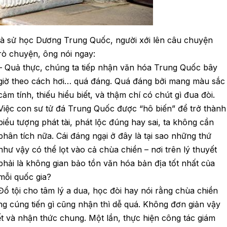
hà sử học Dương Trung Quốc, người xới lên câu chuyện
trò chuyện, ông nói ngay:
– Quả thực, chúng ta tiếp nhận văn hóa Trung Quốc bây
giờ theo cách hơi… quá đáng. Quá đáng bởi mang màu sắc
cảm tính, thiếu hiểu biết, và thậm chí có chút gì đua đòi.
Việc con sư tử đá Trung Quốc được “hô biến” để trở thành
biểu tượng phát tài, phát lộc đúng hay sai, ta không cần
phân tích nữa. Cái đáng ngại ở đây là tại sao những thứ
như vậy có thể lọt vào cả chùa chiền – nơi trên lý thuyết
phải là không gian bảo tồn văn hóa bản địa tốt nhất của
mỗi quốc gia?
Đổ tội cho tâm lý a dua, học đòi hay nói rằng chùa chiền
ng cúng tiến gì cũng nhận thì dễ quá. Không đơn giản vậy
iết và nhận thức chung. Một lần, thực hiện công tác giám