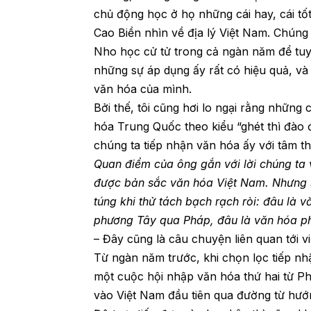
chủ động học ở họ những cái hay, cái tố
Cao Biền nhìn về địa lý Việt Nam. Chún
Nho học cử tử trong cả ngàn năm để tuy
những sự áp dụng ấy rất có hiệu quả, và
văn hóa của mình.
Bởi thế, tôi cũng hơi lo ngại rằng những
hóa Trung Quốc theo kiểu “ghét thì đào đ
chúng ta tiếp nhận văn hóa ấy với tâm t
Quan điểm của ông gắn với lời chúng ta v
được bản sắc văn hóa Việt Nam. Nhưng sự
túng khi thử tách bạch rạch ròi: đâu là
phương Tây qua Pháp, đâu là văn hóa
– Đây cũng là câu chuyện liên quan tới 
Từ ngàn năm trước, khi chọn lọc tiếp n
một cuộc hội nhập văn hóa thứ hai từ Ph
vào Việt Nam đầu tiên qua đường từ hư