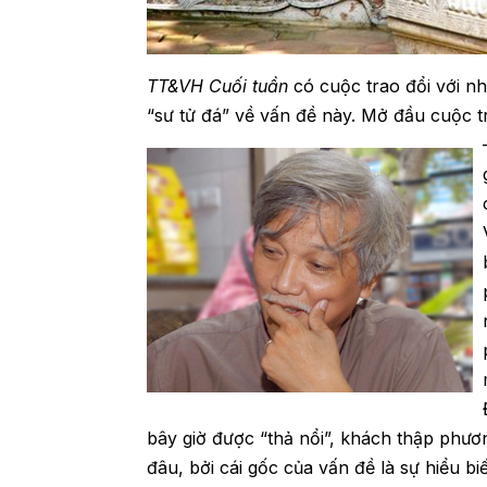
TT&VH Cuối tuần
có cuộc trao đổi với n
“sư tử đá” về vấn đề này. Mở đầu cuộc 
bây giờ được “thả nổi”, khách thập phươ
đâu, bởi cái gốc của vấn đề là sự hiểu b