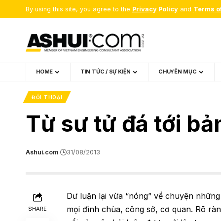
By using this site, you agree to the
Privacy Policy
and
Terms o
HOME
TIN TỨC / SỰ KIỆN
CHUYÊN MỤC
ĐỐI THOẠI
Từ sư tử đá tới bả
Ashui.com
31/08/2013
Dư luận lại vừa “nóng” về chuyện những 
mọi đình chùa, công sở, cơ quan. Rõ ràn
SHARE