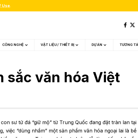
f Use
.
CÔNG NGHỆ
VẬT LIỆU / THIẾT BỊ
DỰ ÁN
TƯƠNG T
n sắc văn hóa Việt
con sư tử đá “giữ mộ” từ Trung Quốc đang đặt tràn lan tại
g, việc “dùng nhầm” một sản phẩm văn hóa ngoại lai là bề