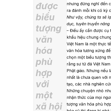
được
nhưng đừng nghĩ đến ch
ra đánh mỗi khi có kỳ 
biểu
Như vậy, chúng ta sẽ l
dục, tuyên truyền nân
tượng
– Điều ấy cần được cụ 
văn
khẩu hiệu chung chung.
Việt Nam là một thực t
hóa
văn hóa tương xứng để
chọn một biểu tượng t
phù
rằng sư tử đá Việt Nam 
hợp
Phật giáo. Nhưng nếu l
nhất là chưa quen với 
với
tạo, các nhà nghiên cứ
Những chuyện nhỏ như v
một
nhận thức của mọi ngư
xã hội
tượng văn hóa phù hợp v
hóa cũ thì đang bị phá 