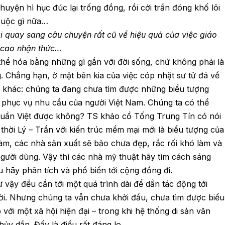
uyện hì hục đúc lại trống đồng, rồi cởi trần đóng khố lôi
cuộc gì nữa…
ại quay sang câu chuyện rất cũ về hiệu quả của việc giáo
g cao nhận thức…
thể hóa bằng những gì gắn với đời sống, chứ không phải là
 Chẳng hạn, ở mặt bên kia của việc cóp nhặt sư tử đá về
ế khác: chúng ta đang chưa tìm được những biểu tượng
 phục vụ nhu cầu của người Việt Nam. Chúng ta có thể
huần Việt được không? TS khảo cổ Tống Trung Tín có nói
thời Lý – Trần với kiến trúc mềm mại mới là biểu tượng của
àm, các nhà sản xuất sẽ bảo chưa đẹp, rắc rối khó làm và
người dùng. Vậy thì các nhà mỹ thuật hãy tìm cách sáng
u hãy phân tích và phổ biến tới cộng đồng đi.
ậy đều cần tới một quá trình dài để dần tác động tới
ời. Nhưng chúng ta vẫn chưa khởi đầu, chưa tìm được biểu
ới một xã hội hiện đại – trong khi hệ thống di sản văn
hủy dần. Đấy là điều rất đáng lo.