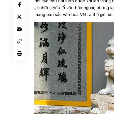
nổi của câu hỏi luôn được xới lên trong 
ạt những yếu tố văn hóa ngoại, nhưng l
mang bản sắc văn hóa VN ra thế giới b