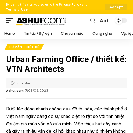
By using this site, you agree to the
Privacy Policy
and
Accept
Terms of Use
.
Aa
Font
Resizer
Home
Tin tức / Sự kiện
Chuyên mục
Công nghệ
Vật liệ
TƯ VẤN THIẾT KẾ
Urban Farming Office / thiết kế:
VTN Architects
5 phút đọc
Ashui.com
03/02/2023
Dưới tác động nhanh chóng của đô thị hóa, các thành phố ở
Việt Nam ngày càng có sự khác biệt rõ rệt so với tính nhiệt
đới ẩm gió mùa vốn có của mình. Việc thiếu hụt cây xanh
đã gây ra nhiều vấn đề xã hội khác nhau như ô nhiễm không