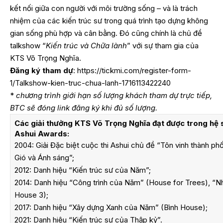
kết nối giữa con người với môi trường sống – và là trách
nhiệm của các kiến trúc sư trong quá trình tạo dựng không
gian sống phù hợp và cân bằng. Đó cũng chính là chủ đề
talkshow “
Kiến trúc và Chữa lành
” với sự tham gia của
KTS Võ Trọng Nghĩa.
Đăng ký tham dự
:
https://tickmi.com/register-form-
1/Talkshow-kien-truc-chua-lanh-1716113422240
*
chương trình giới hạn số lượng khách tham dự trực tiếp,
BTC sẽ đóng link đăng ký khi đủ số lượng.
Các giải thưởng KTS Võ Trọng Nghĩa đạt được trong hệ s
Ashui Awards:
2004: Giải Đặc biệt cuộc thi Ashui chủ đề “Tôn vinh thành phố
Gió và Ánh sáng”;
2012: Danh hiệu “Kiến trúc sư của Năm”;
2014: Danh hiệu “Công trình của Năm” (House for Trees), “N
House 3);
2017: Danh hiệu “Xây dựng Xanh của Năm” (Bình House);
2021: Danh hiệu “Kiến trúc sư của Thập kỷ”.