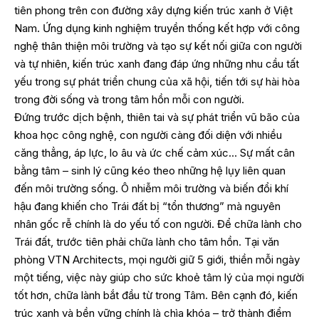
tiên phong trên con đường xây dựng kiến trúc xanh ở Việt
Nam. Ứng dụng kinh nghiệm truyền thống kết hợp với công
nghệ thân thiện môi trường và tạo sự kết nối giữa con người
và tự nhiên, kiến trúc xanh đang đáp ứng những nhu cầu tất
yếu trong sự phát triển chung của xã hội, tiến tới sự hài hòa
trong đời sống và trong tâm hồn mỗi con người.
Đứng trước dịch bệnh, thiên tai và sự phát triển vũ bão của
khoa học công nghệ, con người càng đối diện với nhiều
căng thẳng, áp lực, lo âu và ức chế cảm xúc… Sự mất cân
bằng tâm – sinh lý cũng kéo theo những hệ lụy liên quan
đến môi trường sống. Ô nhiễm môi trường và biến đổi khí
hậu đang khiến cho Trái đất bị “tổn thương” mà nguyên
nhân gốc rễ chính là do yếu tố con người. Để chữa lành cho
Trái đất, trước tiên phải chữa lành cho tâm hồn. Tại văn
phòng VTN Architects, mọi người giữ 5 giới, thiền mỗi ngày
một tiếng, việc này giúp cho sức khoẻ tâm lý của mọi người
tốt hơn, chữa lành bắt đầu từ trong Tâm. Bên cạnh đó, kiến
trúc xanh và bền vững chính là chìa khóa – trở thành điểm