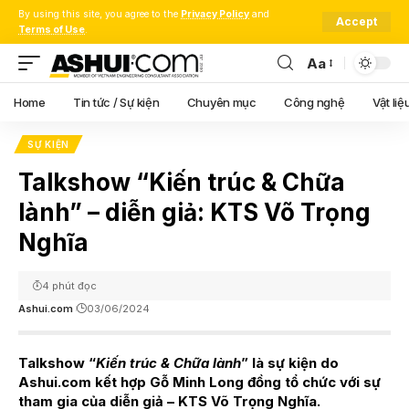
By using this site, you agree to the
Privacy Policy
and
Accept
Terms of Use
.
Aa
Font
Resizer
Home
Tin tức / Sự kiện
Chuyên mục
Công nghệ
Vật liệ
SỰ KIỆN
Talkshow “Kiến trúc & Chữa
lành” – diễn giả: KTS Võ Trọng
Nghĩa
4 phút đọc
Ashui.com
03/06/2024
Talkshow “
Kiến trúc & Chữa lành
” là sự kiện do
Ashui.com kết hợp Gỗ Minh Long đồng tổ chức với sự
tham gia của diễn giả – KTS Võ Trọng Nghĩa.