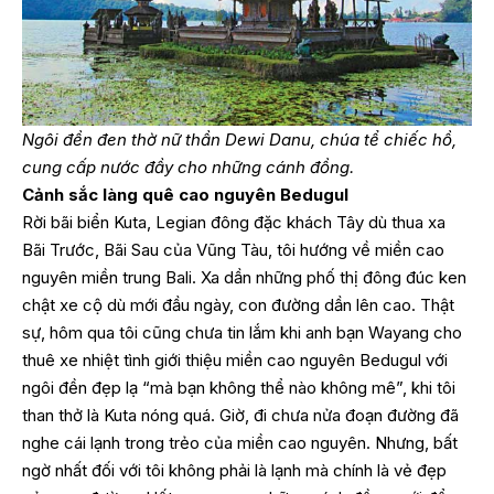
Ngôi đền đen thờ nữ thần Dewi Danu, chúa tể chiếc hồ,
cung cấp nước đầy cho những cánh đồng.
Cảnh sắc làng quê cao nguyên Bedugul
Rời bãi biển Kuta, Legian đông đặc khách Tây dù thua xa
Bãi Trước, Bãi Sau của Vũng Tàu, tôi hướng về miền cao
nguyên miền trung Bali. Xa dần những phố thị đông đúc ken
chật xe cộ dù mới đầu ngày, con đường dần lên cao. Thật
sự, hôm qua tôi cũng chưa tin lắm khi anh bạn Wayang cho
thuê xe nhiệt tình giới thiệu miền cao nguyên Bedugul với
ngôi đền đẹp lạ “mà bạn không thể nào không mê”, khi tôi
than thở là Kuta nóng quá. Giờ, đi chưa nửa đoạn đường đã
nghe cái lạnh trong trẻo của miền cao nguyên. Nhưng, bất
ngờ nhất đối với tôi không phải là lạnh mà chính là vẻ đẹp