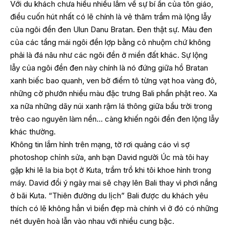
Với du khách chưa hiểu nhiều lắm về sự bí ẩn của tôn giáo,
điều cuốn hút nhất có lẽ chính là vẻ thâm trầm mà lộng lẫy
của ngôi đền đen Ulun Danu Bratan. Đen thật sự. Màu đen
của các tầng mái ngôi đền lợp bằng cỏ nhuộm chứ không
phải là đá nâu như các ngôi đền ở miền đất khác. Sự lộng
lẫy của ngôi đền đen này chính là nó đứng giữa hồ Bratan
xanh biếc bao quanh, ven bờ điểm tô từng vạt hoa vàng đỏ,
những cờ phướn nhiều màu đặc trưng Bali phần phật reo. Xa
xa nữa những dãy núi xanh rậm lá thông giữa bầu trời trong
trẻo cao nguyên làm nền… càng khiến ngôi đền đen lộng lẫy
khác thường.
Không tin lắm hình trên mạng, tờ rơi quảng cáo vì sợ
photoshop chỉnh sửa, anh bạn David người Úc mà tôi hay
gặp khi lê la bia bọt ở Kuta, trầm trồ khi tôi khoe hình trong
máy. David đổi ý ngày mai sẽ chạy lên Bali thay vì phơi nắng
ở bãi Kuta. “Thiên đường du lịch” Bali được du khách yêu
thích có lẽ không hẳn vì biển đẹp mà chính vì ở đó có những
nét duyên hoà lẫn vào nhau với nhiều cung bậc.