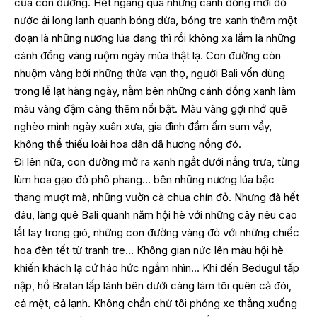
của con đường. Hết ngang qua những cánh đồng mới đổ
nước ải long lanh quanh bóng dừa, bóng tre xanh thêm một
đoạn là những nương lúa đang thì rồi không xa lắm là những
cánh đồng vàng ruộm ngày mùa thật lạ. Con đường còn
nhuộm vàng bởi những thửa vạn thọ, người Bali vốn dùng
trong lễ lạt hàng ngày, nằm bên những cánh đồng xanh làm
màu vàng đậm càng thêm nổi bật. Màu vàng gợi nhớ quê
nghèo mình ngày xuân xưa, gia đình đầm ấm sum vầy,
không thể thiếu loài hoa dân dã hương nồng đó.
Đi lên nữa, con đường mở ra xanh ngắt dưới nắng trưa, từng
lùm hoa gạo đỏ phô phang… bên những nương lúa bậc
thang mượt mà, những vườn cà chua chín đỏ. Nhưng đã hết
đâu, làng quê Bali quanh năm hội hè với những cây nêu cao
lắt lay trong gió, những con đường vàng đỏ với những chiếc
hoa đèn tết từ tranh tre… Không gian nức lên màu hội hè
khiến khách lạ cứ háo hức ngắm nhìn… Khi đến Bedugul tấp
nập, hồ Bratan lấp lánh bên dưới càng làm tôi quên cả đói,
cả mệt, cả lạnh. Không chần chừ tôi phóng xe thẳng xuống