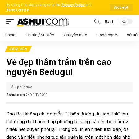
By using this site, you agree to the
Privacy Policy
and
Accept
Terms of Use
.
Aa
Font
Resizer
Home
Tin tức / Sự kiện
Chuyên mục
Công nghệ
Vật liệ
ĐIỂM ĐẾN
Vẻ đẹp thâm trầm trên cao
nguyên Bedugul
7 phút đọc
Ashui.com
04/11/2012
Đảo Bali không chỉ có biển. “Thiên đường du lịch Bali” thu
hút đông du khách thập phương từ sang cả đến bụi bặm vì
nhiều nét duyên phối lại. Trong đó, thiên nhiên tươi đẹp, đa
dạng và nhiều phong tục tập quán lạ, trên một hòn đảo nhỏ