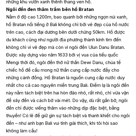
những khu vườn xanh thênh thang ven hồ.
Ngôi đền đen thâm trầm bên hồ Bratan
Nằm ở độ cao 1.200m, bao quanh bởi những ngọn núi xanh,
hồ Bratan nổi tiếng ở Bali không chỉ bởi vẻ đẹp của hồ nước
trên cao, cách đại dương bên dưới chừng 50km. Hồ được
du khách cũng như người địa phương thành kính tìm đến
không chỉ vì vẻ đẹp mà còn vì ngôi đền Ulun Danu Bratan.
Được xây dựng vào năm 1633 bởi vị vua của tiểu quốc
Mengi thời đó, ngôi đền thờ nữ thần Dewi Danu, chúa tể
chiếc hồ để cầu mong nữ thần cung cấp nước đầy cho
những cánh đồng. Hồ Bratan là nguồn cung cấp nước duy
nhất cho cả cao nguyên miền trung Bali. Điểm lạ là ngôi đền
này nằm tách biệt trên hai hòn đảo nhỏ, rất nhỏ, chỉ vừa vặn
để xây đền và cách bờ vài mét. Do vậy, dù rất gần bờ, ngôi
đền chỉ được viếng thăm vào những dịp đặc biệt, bằng
thuyền! Có lẽ để giữ gìn sự tách biệt và thanh khiết cho ngôi
đền – như anh bạn Bali vui tính giải thích, khi tôi hỏi sao
không làm cầu!