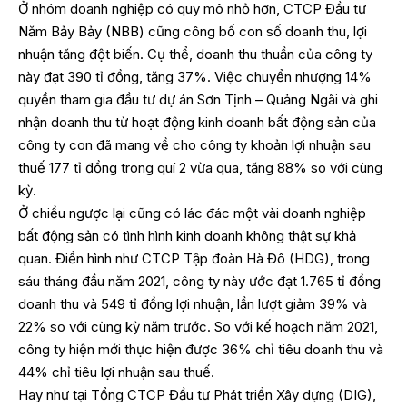
Ở nhóm doanh nghiệp có quy mô nhỏ hơn, CTCP Đầu tư
Năm Bảy Bảy (NBB) cũng công bố con số doanh thu, lợi
nhuận tăng đột biến. Cụ thể, doanh thu thuần của công ty
này đạt 390 tỉ đồng, tăng 37%. Việc chuyển nhượng 14%
quyền tham gia đầu tư dự án Sơn Tịnh – Quảng Ngãi và ghi
nhận doanh thu từ hoạt động kinh doanh bất động sản của
công ty con đã mang về cho công ty khoản lợi nhuận sau
thuế 177 tỉ đồng trong quí 2 vừa qua, tăng 88% so với cùng
kỳ.
Ở chiều ngược lại cũng có lác đác một vài doanh nghiệp
bất động sản có tình hình kinh doanh không thật sự khả
quan. Điển hình như CTCP Tập đoàn Hà Đô (HDG), trong
sáu tháng đầu năm 2021, công ty này ước đạt 1.765 tỉ đồng
doanh thu và 549 tỉ đồng lợi nhuận, lần lượt giảm 39% và
22% so với cùng kỳ năm trước. So với kế hoạch năm 2021,
công ty hiện mới thực hiện được 36% chỉ tiêu doanh thu và
44% chỉ tiêu lợi nhuận sau thuế.
Hay như tại Tổng CTCP Đầu tư Phát triển Xây dựng (DIG),