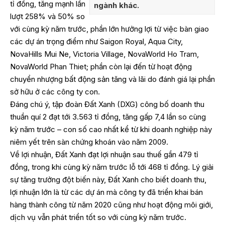
tỉ đồng, tăng mạnh lần
ngành khác.
lượt 258% và 50% so
với cùng kỳ năm trước, phần lớn hưởng lợi từ việc bàn giao
các dự án trọng điểm như Saigon Royal, Aqua City,
NovaHills Mui Ne, Victoria Village, NovaWorld Ho Tram,
NovaWorld Phan Thiet; phần còn lại đến từ hoạt động
chuyển nhượng bất động sản tăng và lãi do đánh giá lại phần
sở hữu ở các công ty con.
Đáng chú ý, tập đoàn Đất Xanh (DXG) công bố doanh thu
thuần quí 2 đạt tới 3.563 tỉ đồng, tăng gấp 7,4 lần so cùng
kỳ năm trước – con số cao nhất kể từ khi doanh nghiệp này
niêm yết trên sàn chứng khoán vào năm 2009.
Về lợi nhuận, Đất Xanh đạt lợi nhuận sau thuế gần 479 tỉ
đồng, trong khi cùng kỳ năm trước lỗ tới 468 tỉ đồng. Lý giải
sự tăng trưởng đột biến này, Đất Xanh cho biết doanh thu,
lợi nhuận lớn là từ các dự án mà công ty đã triển khai bán
hàng thành công từ năm 2020 cũng như hoạt động môi giới,
dịch vụ vẫn phát triển tốt so với cùng kỳ năm trước.