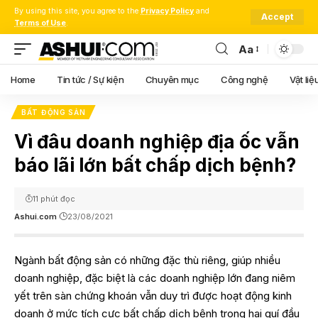
By using this site, you agree to the
Privacy Policy
and
Accept
Terms of Use
.
Aa
Font
Resizer
Home
Tin tức / Sự kiện
Chuyên mục
Công nghệ
Vật liệ
BẤT ĐỘNG SẢN
Vì đâu doanh nghiệp địa ốc vẫn
báo lãi lớn bất chấp dịch bệnh?
11 phút đọc
Ashui.com
23/08/2021
Ngành bất động sản có những đặc thù riêng, giúp nhiều
doanh nghiệp, đặc biệt là các doanh nghiệp lớn đang niêm
yết trên sàn chứng khoán vẫn duy trì được hoạt động kinh
doanh ở mức tích cực bất chấp dịch bệnh trong hai quí đầu