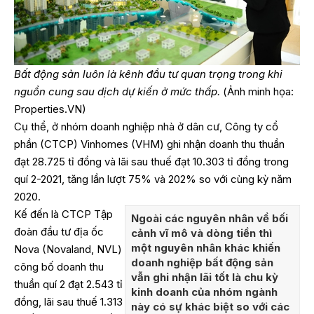
Bất động sản luôn là kênh đầu tư quan trọng trong khi
nguồn cung sau dịch dự kiến ở mức thấp.
(Ảnh minh họa:
Properties.VN)
Cụ thể, ở nhóm doanh nghiệp nhà ở dân cư, Công ty cổ
phần (CTCP) Vinhomes (VHM) ghi nhận doanh thu thuần
đạt 28.725 tỉ đồng và lãi sau thuế đạt 10.303 tỉ đồng trong
quí 2-2021, tăng lần lượt 75% và 202% so với cùng kỳ năm
2020.
Kế đến là CTCP Tập
Ngoài các nguyên nhân về bối
đoàn đầu tư địa ốc
cảnh vĩ mô và dòng tiền thì
một nguyên nhân khác khiến
Nova (Novaland, NVL)
doanh nghiệp bất động sản
công bố doanh thu
vẫn ghi nhận lãi tốt là chu kỳ
thuần quí 2 đạt 2.543 tỉ
kinh doanh của nhóm ngành
đồng, lãi sau thuế 1.313
này có sự khác biệt so với các