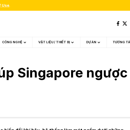
f Use
.
CÔNG NGHỆ
VẬT LIỆU / THIẾT BỊ
DỰ ÁN
TƯƠNG T
iúp Singapore ngược 