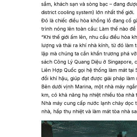
sắm, khách sạn và sòng bạc – đang đượ
district cooling system) lớn nhất thế giới.
Đó là chiếc điều hòa khổng lồ đang cố g
trình nóng lên toàn cầu: Làm thế nào để 
“Khi thế giới ấm lên, nhu cầu điều hòa k
lượng và thải ra khí nhà kính, từ đó làm
lặp mà chúng ta cần khẩn trương phá vỡ”
sách Công Lý Quang Diệu ở Singapore, c
Liên Hợp Quốc gọi hệ thống làm mát tại 
đổi khí hậu, giúp đạt được giải pháp làm
Bên dưới vịnh Marina, một nhà máy ngầm
km, có khả năng hạ nhiệt nhiều tòa nhà 
Nhà máy cung cấp nước lạnh chảy dọc th
nhà, hấp thụ nhiệt và làm mát tòa nhà sa