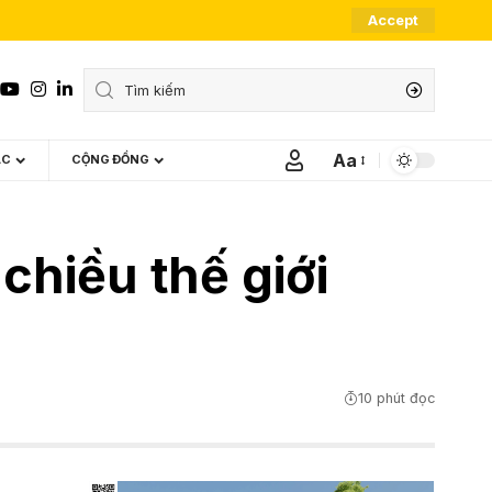
Accept
Aa
ÁC
CỘNG ĐỒNG
Font
Resizer
chiều thế giới
10 phút đọc