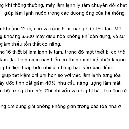
ông khí thông thường, máy làm lạnh ly tâm chuyển đổi chất
ại, giúp làm lạnh nước trong các đường ống của hệ thống,
dài khoảng 12 m, cao và rộng 6 m, nặng hơn 160 tấn. Mỗi
ơng khoảng 3.600 máy điều hòa không khí dân dụng, và sử
giảm thiểu tổn thất cơ năng.
16 thiết bị làm lạnh ly tâm, trong đó một thiết bị có thể
à làm đá. Tính năng này biến nó thành một bể chứa khổng
chi phí điện thấp hơn nhiều, chẳng hạn vào ban đêm.
úp tiết kiệm chi phí hơn so với việc làm lạnh từng tòa
 này ước tính cắt giảm 40% nhu cầu năng lượng làm mát,
hộ trong khu vực. Chi phí vốn và chi phí bảo trì cũng rẻ
ng đất cũng giải phóng không gian trong các tòa nhà ở