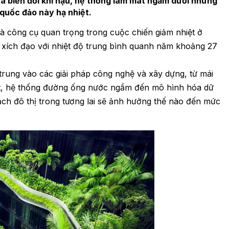
ủa biến đổi khí hậu, hệ thống làm mát ngầm dưới những
 quốc đảo này hạ nhiệt.
là công cụ quan trọng trong cuộc chiến giảm nhiệt ở
n xích đạo với nhiệt độ trung bình quanh năm khoảng 27
rung vào các giải pháp công nghệ và xây dựng, từ mái
át, hệ thống đường ống nước ngầm đến mô hình hóa dữ
ạch đô thị trong tương lai sẽ ảnh hưởng thế nào đến mức