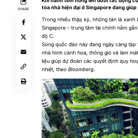
Khi hành tinh nóng lên dưới tác động c
tòa nhà hiện đại ở Singapore đang giúp
SHARE
Trong nhiều thập kỷ, những tán lá xanh 
Singapore – trung tâm tài chính nằm gầ
độ C.
Song quốc đảo này đang ngày càng tập t
nhà hình cánh hoa, thông gió và làm m
liệu giúp dự đoán các quyết định quy ho
nhiệt, theo
Bloomberg
.