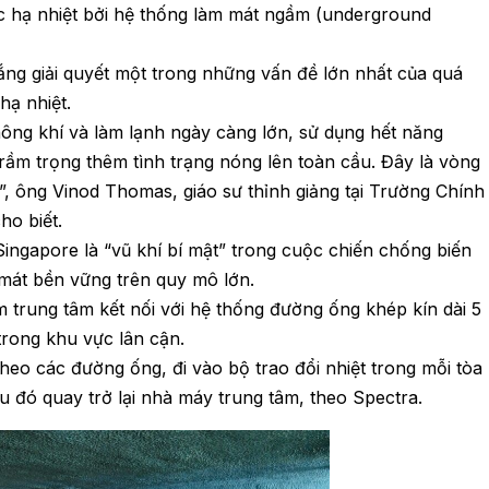
c hạ nhiệt bởi hệ thống làm mát ngầm (underground
ắng giải quyết một trong những vấn đề lớn nhất của quá
hạ nhiệt.
hông khí và làm lạnh ngày càng lớn, sử dụng hết năng
 trầm trọng thêm tình trạng nóng lên toàn cầu. Đây là vòng
, ông Vinod Thomas, giáo sư thỉnh giảng tại Trường Chính
ho biết.
Singapore là “vũ khí bí mật” trong cuộc chiến chống biến
 mát bền vững trên quy mô lớn.
 trung tâm kết nối với hệ thống đường ống khép kín dài 5
trong khu vực lân cận.
eo các đường ống, đi vào bộ trao đổi nhiệt trong mỗi tòa
u đó quay trở lại nhà máy trung tâm, theo Spectra.