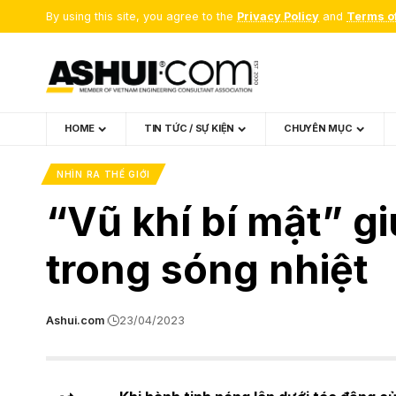
By using this site, you agree to the
Privacy Policy
and
Terms o
HOME
TIN TỨC / SỰ KIỆN
CHUYÊN MỤC
NHÌN RA THẾ GIỚI
“Vũ khí bí mật” g
trong sóng nhiệt
Ashui.com
23/04/2023