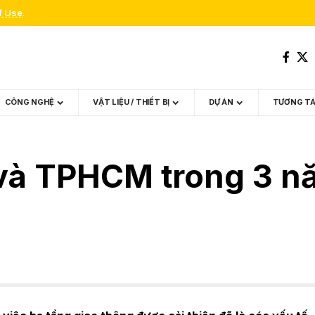
f Use
.
CÔNG NGHỆ
VẬT LIỆU / THIẾT BỊ
DỰ ÁN
TƯƠNG T
à TPHCM trong 3 năm