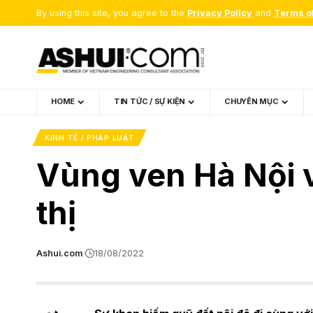
By using this site, you agree to the
Privacy Policy
and
Terms o
HOME
TIN TỨC / SỰ KIỆN
CHUYÊN MỤC
KINH TẾ / PHÁP LUẬT
Vùng ven Hà Nội v
thị
Ashui.com
18/08/2022