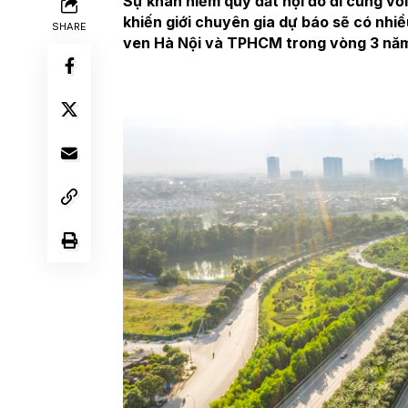
Sự khan hiếm quỹ đất nội đô đi cùng với
khiến giới chuyên gia dự báo sẽ có nhiề
SHARE
ven Hà Nội và TPHCM trong vòng 3 năm