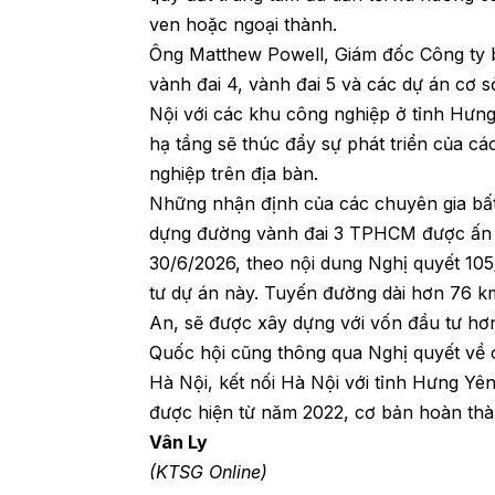
ven hoặc ngoại thành.
Ông Matthew Powell, Giám đốc Công ty b
vành đai 4, vành đai 5 và các dự án cơ s
Nội với các khu công nghiệp ở tỉnh Hưn
hạ tầng sẽ thúc đẩy sự phát triển của cá
nghiệp trên địa bàn.
Những nhận định của các chuyên gia bất
dựng đường vành đai 3 TPHCM được ấn đ
30/6/2026, theo nội dung Nghị quyết 1
tư dự án này. Tuyến đường dài hơn 76 k
An, sẽ được xây dựng với vốn đầu tư hơn
Quốc hội cũng thông qua Nghị quyết về 
Hà Nội, kết nối Hà Nội với tỉnh Hưng Yê
được hiện từ năm 2022, cơ bản hoàn thà
Vân Ly
(KTSG Online)