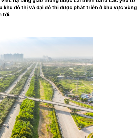
 việc hạ tầng giao thông được cải thiện đã là các yếu tố
u khu đô thị và đại đô thị được phát triển ở khu vực vùng
 tới.