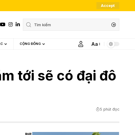
Accept
Aa
ÁC
CỘNG ĐỒNG
Font
Resizer
 tới sẽ có đại đô
5 phút đọc