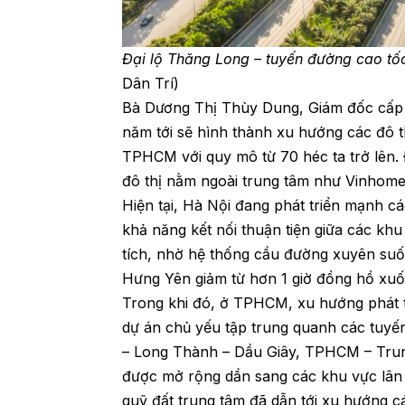
Đại lộ Thăng Long – tuyến đường cao tố
Dân Trí)
Bà Dương Thị Thùy Dung, Giám đốc cấp 
năm tới sẽ hình thành xu hướng các đô th
TPHCM với quy mô từ 70 héc ta trở lên. Đ
đô thị nằm ngoài trung tâm như Vinhom
Hiện tại, Hà Nội đang phát triển mạnh cá
khả năng kết nối thuận tiện giữa các k
tích, nhờ hệ thống cầu đường xuyên suốt 
Hưng Yên giảm từ hơn 1 giờ đồng hồ xuố
Trong khi đó, ở TPHCM, xu hướng phát tr
dự án chủ yếu tập trung quanh các tu
– Long Thành – Dầu Giây, TPHCM – Trung
được mở rộng dần sang các khu vực lân 
quỹ đất trung tâm đã dẫn tới xu hướng 