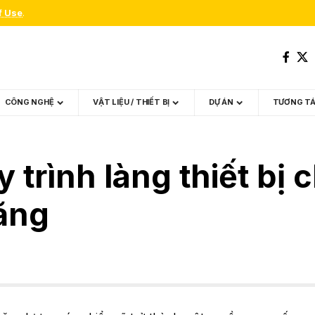
f Use
.
CÔNG NGHỆ
VẬT LIỆU / THIẾT BỊ
DỰ ÁN
TƯƠNG T
 trình làng thiết bị
năng