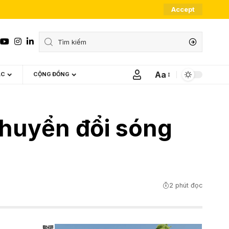
Accept
Aa
ÁC
CỘNG ĐỒNG
Font
Resizer
 chuyển đổi sóng
2 phút đọc