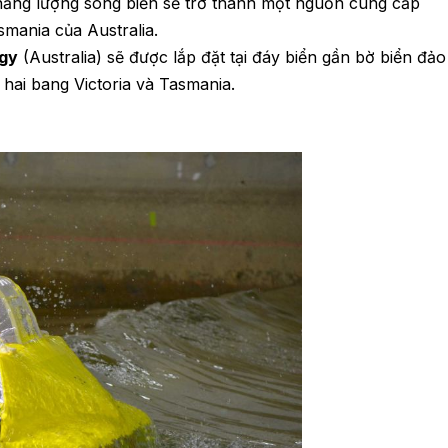
ác năng lượng sóng biển sẽ trở thành một nguồn cung cấp
smania của Australia.
rgy
(Australia) sẽ được lắp đặt tại đáy biển gần bờ biển đảo
 hai bang Victoria và Tasmania.