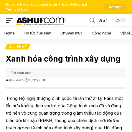
By using this site, you agree to the
Privacy Policy
and
Accept
Terms of Use
.
Aa
Font
Resizer
Home
Tin tức / Sự kiện
Chuyên mục
Công nghệ
Vật liệ
GIẢI PHÁP
Xanh hóa công trình xây dựng
11 phút đọc
Ashui.com
19/02/2016
Trong Hội nghị thượng đỉnh quốc tế lần thứ 21 tại Paris một
lần nữa khẳng định vai trò của Công trình xanh đã và đang
trở nên vô cùng quan trọng trong giảm thiểu tác động của
biến đổi khí hậu (BĐKH) thông qua chiến dịch mới
Better
build green
(Xanh hóa công trình xây dựng) của Hội đồng