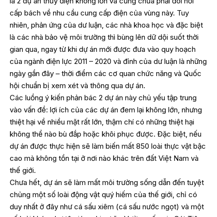
là 2 dự án thủy điện không lớn và cũng chưa phải đòi hỏi
cấp bách về nhu cầu cung cấp điện của vùng này. Tuy
nhiên, phản ứng của dư luận, các nhà khoa học và đặc biệt
là các nhà bảo vệ môi trường thì bùng lên dữ dội suốt thời
gian qua, ngay từ khi dự án mới được đưa vào quy hoạch
của ngành điện lực 2011 – 2020 và đỉnh của dư luận là những
ngày gần đây – thời điểm các cơ quan chức năng và Quốc
hội chuẩn bị xem xét và thông qua dự án.
Các luồng ý kiến phản bác 2 dự án này chủ yếu tập trung
vào vấn đề: lợi ích của các dự án đem lại không lớn, nhưng
thiệt hại về nhiều mặt rất lớn, thậm chí có những thiệt hại
không thể nào bù đắp hoặc khôi phục được. Đặc biệt, nếu
dự án được thực hiện sẽ làm biến mất 850 loài thực vật bậc
cao mà không tồn tại ở nơi nào khác trên đất Việt Nam và
thế giới.
Chưa hết, dự án sẽ làm mất môi trường sống dẫn đến tuyệt
chủng một số loài động vật quý hiếm của thế giới, chỉ có
duy nhất ở đây như cá sấu xiêm (cá sấu nước ngọt) và một