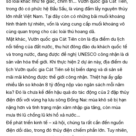
số loài khác như tê giác, chim trĩ… Vườn quốc gia Cát Tiên,
trong đó có phức hệ Bầu Sấu, là vùng đầm lầy nguyên thủy
lớn nhất Việt Nam. Tại đây còn có những bãi muối khoáng
hình thành tự nhiên, vốn là vùng cung cấp muối khoáng vô
cùng quan trọng cho các loài thú hoang dã.
Mặt khác, Vườn quốc gia Cát Tiên còn là địa điểm du lịch
nổi tiếng của đất nước, thu hút đông đảo du khách quốc tế
và trong nước, đang được đề nghị UNESCO công nhận là di
sản văn hóa thế giới. Khi thực hiện 2 dự án này, địa điểm du
lịch Vườn quốc gia Cát Tiên sẽ bị biến dạng và di sản sẽ
mãi mãi không được thế giới công nhận. Thiệt hại ấy gấp
nhiều lần so khoản 8 tỷ đồng nộp vào ngân sách mỗi năm
kia? Đó là chưa kể đến hậu quả do tác động của 2 đập thủy
điện đối với vùng hạ lưu sông Đồng Nai: mùa khô sẽ bị hạn
nặng hơn và tình trạng mặn xâm nhập gia tăng, còn mùa
mưa thì lũ chồng lũ khi hồ xả nước…
Để phát triển kinh tế – xã hội, chúng ta rất cần đến nguồn
điện dồi dào, trong đó thủy điện chiếm phần lớn. Tuy nhiên,