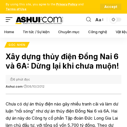
By using this site, you agree to the
Privacy Policy
and
Accept
Terms of Use
.
Aa
Font
Resizer
Home
Tin tức / Sự kiện
Chuyên mục
Công nghệ
Vật liệ
GÓC NHÌN
Xây dựng thủy điện Đồng Nai 6
và 6A: Dừng lại khi chưa muộn!
6 phút đọc
Ashui.com
08/10/2012
Chưa có dự án thủy điện nào gây nhiều tranh cãi và làm dư
luận “nổi sóng” như dự án thủy điện Đồng Nai 6 và 6A. Hai
dự án này do Công ty cổ phần Tập đoàn Đức Long Gia Lai
làm chủ đầu tư, với tổng số vốn 5.700 tỷ đồng. Theo dự