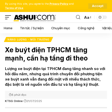
By using this site, you agree to the
Privacy Policy
and
Accept
Terms of Use
.
Aa
Font
Resizer
Home
Tin tức / Sự kiện
Chuyên mục
Công nghệ
Vật liệ
NĂNG LƯỢNG - MÔI TRƯỜNG
Xe buýt điện TPHCM tăng
mạnh, cần hạ tầng đi theo
Lượng xe buýt điện tại TPHCM đang tăng nhanh so với
hồi đầu năm, nhưng quá trình chuyển đổi phương tiện
xe buýt xanh vẫn đang đối mặt với nhiều thách thức,
đặc biệt là về nguồn vốn đầu tư và hạ tầng kỹ thuật.
8 phút đọc
KTSG Online
21/07/2025