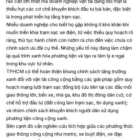
rào cản lớn nhất mà doanh nghiệp vận tải đang đối mặt là
thiếu hụt các cơ chế khuyến khích đầu tư bài bản, đặc biệt
là trong phát triển hạ tầng trạm sạc.
Nhiều doanh nghiệp cho biết họ gặp không ít khó khăn khi
muốn triển khai trạm sạc xe điện, từ việc thiếu quy hoạch rõ
ràng, thủ tục hành chính còn rườm rà cho đến việc chưa có
chính sách ưu đãi cụ thể. Những yếu tố này đang làm chậm
lại quá trình xanh hóa phương tiện và tạo ra tâm lý e ngại
trong khu vực tư nhân.
TPHCM có thể hoàn thiện khung chính sách tăng trưởng
xanh đối với vận tải công cộng bằng các giải pháp gồm quy
hoạch mạng lưới trạm sạc đồng bộ (ưu tiên tại các đầu mối
giao thông lớn, bến xe, nhà ga, khu đô thị đông dân cư); cơ
chế hỗ trợ đầu tư (đất công làm trạm sạc, tín dụng xanh);
và nhóm chính sách khuyến khích người dân sử dụng
phương tiện công cộng xanh.
Bên cạnh đó cần nghiên cứu tích hợp giữa các phương thức
giao thông công cộng như metro, xe buýt điện, xe đạp