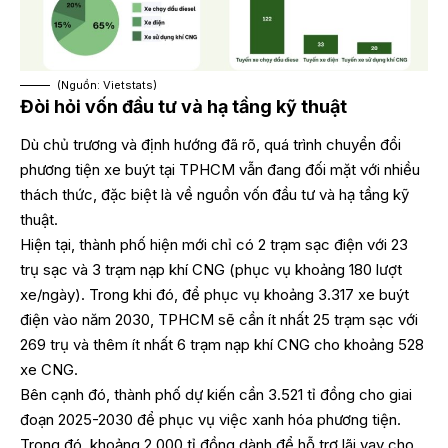
(Nguồn: Vietstats)
Đòi hỏi vốn đầu tư và hạ tầng kỹ thuật
Dù chủ trương và định hướng đã rõ, quá trình chuyển đổi
phương tiện xe buýt tại TPHCM vẫn đang đối mặt với nhiều
thách thức, đặc biệt là về nguồn vốn đầu tư và hạ tầng kỹ
thuật.
Hiện tại, thành phố hiện mới chỉ có 2 trạm sạc điện với 23
trụ sạc và 3 trạm nạp khí CNG (phục vụ khoảng 180 lượt
xe/ngày). Trong khi đó, để phục vụ khoảng 3.317 xe buýt
điện vào năm 2030, TPHCM sẽ cần ít nhất 25 trạm sạc với
269 trụ và thêm ít nhất 6 trạm nạp khí CNG cho khoảng 528
xe CNG.
Bên cạnh đó, thành phố dự kiến cần 3.521 tỉ đồng cho giai
đoạn 2025-2030 để phục vụ việc xanh hóa phương tiện.
Trong đó, khoảng 2.000 tỉ đồng dành để hỗ trợ lãi vay cho