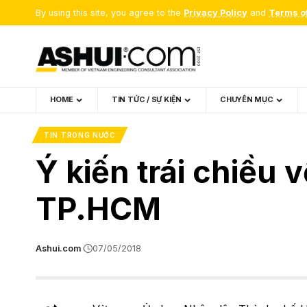
By using this site, you agree to the
Privacy Policy
and
Terms o
HOME
TIN TỨC / SỰ KIỆN
CHUYÊN MỤC
TIN TRONG NƯỚC
Ý kiến trái chiều v
TP.HCM
Ashui.com
07/05/2018