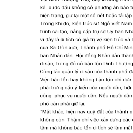
kê, bước đầu không có phương án bảo tồ
hiện trạng, giữ lại một số nét hoặc tái l
Trong khi đó, kiến trúc sư Ngô Viết Na
trình cải tạo, nâng cấp trụ sở Ủy ban N
vì đây là di tích có giá trị về kiến trúc v
của Sài Gòn xưa, Thành phố Hồ Chí Minh 
ban Nhân dân, Hội đồng Nhân dân thành
di sản, trong đó có bảo tồn Dinh Thượn
Công tác quản lý di sản của thành phố đan
Việc bảo tồn hay không bảo tồn chỉ dựa 
phải trưng cầu ý kiến của người dân, bởi
công, phục vụ người dân. Nếu người dân
phố cần phải giữ lại.
“Mặt khác, hiện nay quỹ đất của thành 
không còn. Thậm chí việc xây dựng các 
tâm mà không bảo tồn di tích sẽ làm mấ