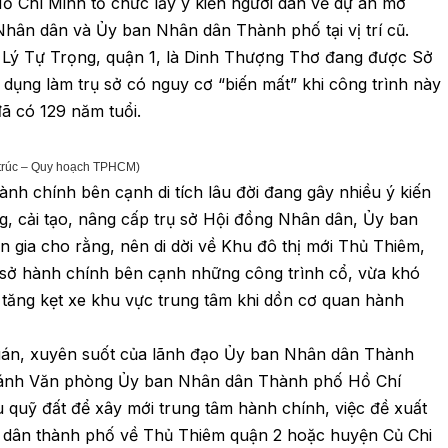
Hồ Chí Minh
tổ chức lấy ý kiến người dân
về dự án mở
 Nhân dân và Ủy ban Nhân dân Thành phố tại vị trí cũ.
61 Lý Tự Trọng, quận 1, là Dinh Thượng Thơ đang được Sở
dụng làm trụ sở có nguy cơ “biến mất” khi công trình này
ã có 129 năm tuổi.
 trúc – Quy hoạch TPHCM)
hành chính bên cạnh di tích lâu đời đang gây nhiều ý kiến
ựng, cải tạo, nâng cấp trụ sở Hội đồng Nhân dân, Ủy ban
n gia cho rằng,
nên di dời về Khu đô thị mới Thủ Thiêm
,
ụ sở hành chính bên cạnh những công trình cổ, vừa khó
 tăng kẹt xe khu vực trung tâm khi dồn cơ quan hành
uán, xuyên suốt của lãnh đạo Ủy ban Nhân dân Thành
hánh Văn phòng Ủy ban Nhân dân Thành phố Hồ Chí
 quỹ đất để xây mới trung tâm hành chính, việc đề xuất
 dân thành phố về Thủ Thiêm quận 2 hoặc huyện Củ Chi