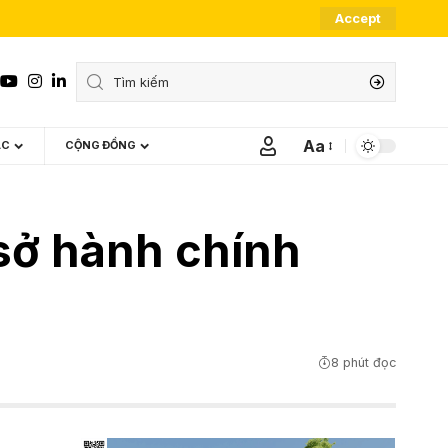
Accept
Aa
ÁC
CỘNG ĐỒNG
Font
Resizer
ụ sở hành chính
8 phút đọc