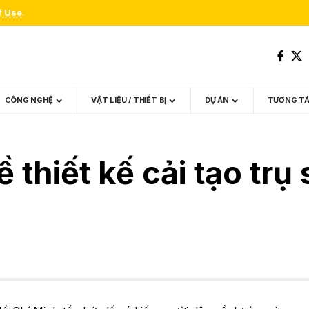
f Use
.
CÔNG NGHỆ
VẬT LIỆU / THIẾT BỊ
DỰ ÁN
TƯƠNG T
ề thiết kế cải tạo tr