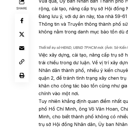
Vừa qua, Ủy ban Nhân dân Thành phố 
rộng, cải tạo, nâng cấp trụ sở Hội đồng
SHARE
Đáng lưu ý, với dự án này, tòa nhà 59-
Thông tin và Truyền thông thành phố sử 
không nằm trong danh mục bảo tồn dù đ
Thiết kế trụ sở HĐND, UBND TP.HCM mới.
(Ảnh: Sở Kiến
Việc xây dựng, cải tạo, nâng cấp trụ sở 
trái chiều trong dư luận. Về vị trí xây d
Nhân dân thành phố, nhiều ý kiến chuyê
quận 2, để tránh tình trạng xây chen tr
khăn cho công tác bảo tồn cũng như gia
chính vào một nơi.
Tuy nhiên khẳng định quan điểm nhất q
phố Hồ Chí Minh, ông Võ Văn Hoan, C
Minh, cho biết thành phố không có nhiều
trụ sở Hội đồng Nhân dân, Ủy ban Nhân