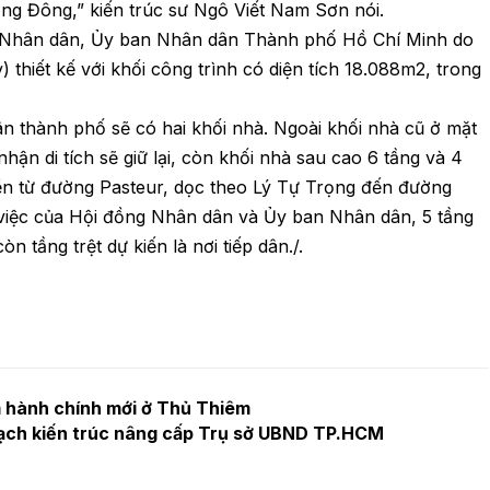
ng Đông,” kiến trúc sư Ngô Viết Nam Sơn nói.
ng Nhân dân, Ủy ban Nhân dân Thành phố Hồ Chí Minh do
 thiết kế với khối công trình có diện tích 18.088m2, trong
 thành phố sẽ có hai khối nhà. Ngoài khối nhà cũ ở mặt
ận di tích sẽ giữ lại, còn khối nhà sau cao 6 tầng và 4
liền từ đường Pasteur, dọc theo Lý Tự Trọng đến đường
m việc của Hội đồng Nhân dân và Ủy ban Nhân dân, 5 tầng
òn tầng trệt dự kiến là nơi tiếp dân./.
 hành chính mới ở Thủ Thiêm
oạch kiến trúc nâng cấp Trụ sở UBND TP.HCM