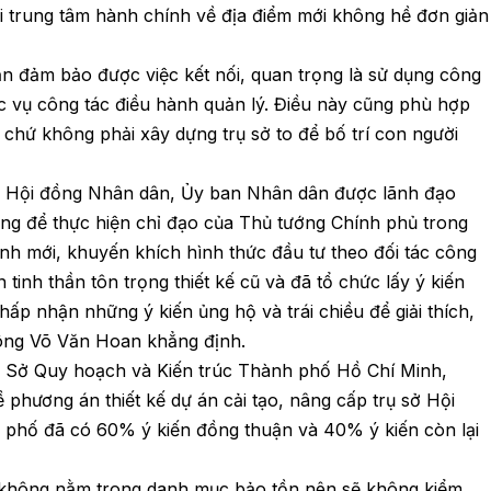
dời trung tâm hành chính về địa điểm mới không hề đơn giản
ẫn đảm bảo được việc kết nối, quan trọng là sử dụng công
ục vụ công tác điều hành quản lý. Điều này cũng phù hợp
 chứ không phải xây dựng trụ sở to để bố trí con người
sở Hội đồng Nhân dân, Ủy ban Nhân dân được lãnh đạo
gưng để thực hiện chỉ đạo của Thủ tướng Chính phủ trong
nh mới, khuyến khích hình thức đầu tư theo đối tác công
 tinh thần tôn trọng thiết kế cũ và đã tổ chức lấy ý kiến
hấp nhận những ý kiến ủng hộ và trái chiều để giải thích,
” ông Võ Văn Hoan khẳng định.
Sở Quy hoạch và Kiến trúc Thành phố Hồ Chí Minh,
ề phương án thiết kế dự án cải tạo, nâng cấp trụ sở Hội
phố đã có 60% ý kiến đồng thuận và 40% ý kiến còn lại
h không nằm trong danh mục bảo tồn nên sẽ không kiểm