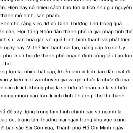
n. Hiện nay có nhiều cách bảo tồn di tích như giữ nguyên
ập thành mô hình, sản phẩm.
m Sơn cho rằng việc dỡ bỏ Dinh Thượng Thơ trong quá
hân dân, Hội đồng Nhân dân thành phố là giải pháp tình thế
à lịch sử, văn hoá gắn với quá trình hình thành và phát triển
ngày nay. Vì thế tiến hành cải tạo, nâng cấp trụ sở Ủy
 phố là cơ hội để thành phố hoạch định công tác bảo tồn
g Thơ.
g tồn tại nhiều bất cập, khiến cho di tích dần dần mất đi.
vào ý kiến một vài chuyên gia và giới chức là chưa đủ mà
 lẽ các di tích không phải là sở hữu tư nhân mà là sở hữu
 mong muốn bảo tồn di tích dinh Thượng Thơ thì thành
phố để xây dựng trung tâm hình chính các sở ngành là
cao ốc, trung tâm thương mại ngay trong khu vực trung
t đi bản sắc Sài Gòn xưa, Thành phố Hồ Chí Minh ngày