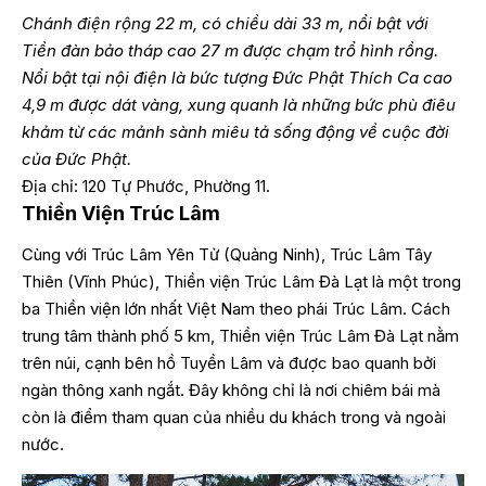
Chánh điện rộng 22 m, có chiều dài 33 m, nổi bật với
Tiền đàn bảo tháp cao 27 m được chạm trổ hình rồng.
Nổi bật tại nội điện là bức tượng Đức Phật Thích Ca cao
4,9 m được dát vàng, xung quanh là những bức phù điêu
khảm từ các mảnh sành miêu tả sống động về cuộc đời
của Đức Phật.
Địa chỉ: 120 Tự Phước, Phường 11.
Thiền Viện Trúc Lâm
Cùng với Trúc Lâm Yên Tử (Quảng Ninh), Trúc Lâm Tây
Thiên (Vĩnh Phúc), Thiền viện Trúc Lâm Đà Lạt là một trong
ba Thiền viện lớn nhất Việt Nam theo phái Trúc Lâm. Cách
trung tâm thành phố 5 km, Thiền viện Trúc Lâm Đà Lạt nằm
trên núi, cạnh bên hồ Tuyền Lâm và được bao quanh bởi
ngàn thông xanh ngắt. Đây không chỉ là nơi chiêm bái mà
còn là điểm tham quan của nhiều du khách trong và ngoài
nước.