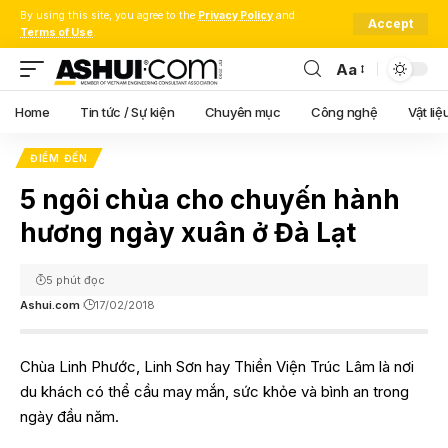
By using this site, you agree to the
Privacy Policy
and
Accept
Terms of Use
.
Aa
Font
Resizer
Home
Tin tức / Sự kiện
Chuyên mục
Công nghệ
Vật liệ
ĐIỂM ĐẾN
5 ngôi chùa cho chuyến hành
hương ngày xuân ở Đà Lạt
5 phút đọc
Ashui.com
17/02/2018
Chùa Linh Phước, Linh Sơn hay Thiền Viện Trúc Lâm là nơi
du khách có thể cầu may mắn, sức khỏe và bình an trong
ngày đầu năm.