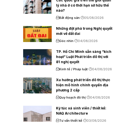
Các quốc gia trên thế giới quản
lý nhà ở có thời hạn sở hữu thế
nào?
Bất động sản
05/08/2026
Những đột phá trong Nghị quyết
mới về đất đai
Góc nhìn
04/08/2026
TP. Hồ Chí Minh sẵn sàng “kích
hoạt” Luật Phát triển đô thị với
81 nghị quyết
Kinh tế / Pháp luật
04/08/2026
Xu hướng phát triển đô thị thực
hiện mô hình chính quyền địa
phương 2 cấp
Quy hoạch đô thị
04/08/2026
Ký túc xá sinh viên / thiết kế:
NAQ Architecture
Tư vấn thiết kế
03/08/2026