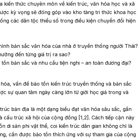
iữa kiến thức chuyên môn về kiến trúc, văn hóa học và xã
được kỳ vọng sẽ đóng góp vào kho tàng tri thức khoa học
hống các dân tộc thiểu số trong điều kiện chuyển đổi hiện
h hình bản sắc văn hóa của nhà ở truyền thống người Thái?
hưởng đến từng giá trị ra sao?
 tồn bản sắc và nhu cầu tiện nghi – an toàn đương đại?
 hóa, vấn đề bảo tồn kiến trúc truyền thống và bản sắc
ợc sự quan tâm ngày càng lớn từ giới học giả trong và
trúc bản địa là một dạng biểu đạt văn hóa sâu sắc, gắn
và cấu trúc xã hội của cộng đồng [1,2]. Cách tiếp cận này
n di sản phi vật thể, coi kiến trúc dân gian không chỉ là
sống, cần được bảo tồn thích ứng với sự tham gia của cộng