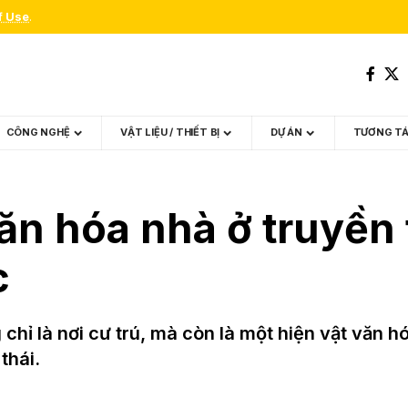
f Use
.
CÔNG NGHỆ
VẬT LIỆU / THIẾT BỊ
DỰ ÁN
TƯƠNG T
ăn hóa nhà ở truyền
c
chỉ là nơi cư trú, mà còn là một hiện vật văn 
thái.