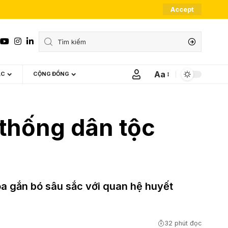
Accept
Aa
ÁC
CỘNG ĐỒNG
Font
Resizer
 thống dân tộc
hóa gắn bó sâu sắc với quan hệ huyết
32 phút đọc