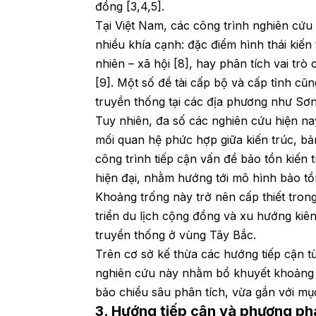
đồng [3,4,5].
Tại Việt Nam, các công trình nghiên cứu
nhiều khía cạnh: đặc điểm hình thái kiến 
nhiên – xã hội [8], hay phân tích vai tr
[9]. Một số đề tài cấp bộ và cấp tỉnh cũn
truyền thống tại các địa phương như Sơn
Tuy nhiên, đa số các nghiên cứu hiện na
mối quan hệ phức hợp giữa kiến trúc, bản
công trình tiếp cận vấn đề bảo tồn kiến 
hiện đại, nhằm hướng tới mô hình bảo tồ
Khoảng trống này trở nên cấp thiết tron
triển du lịch cộng đồng và xu hướng kiên
truyền thống ở vùng Tây Bắc.
Trên cơ sở kế thừa các hướng tiếp cận t
nghiên cứu này nhằm bổ khuyết khoảng t
bảo chiều sâu phân tích, vừa gắn với mục
3. Hướng tiếp cận và phương ph