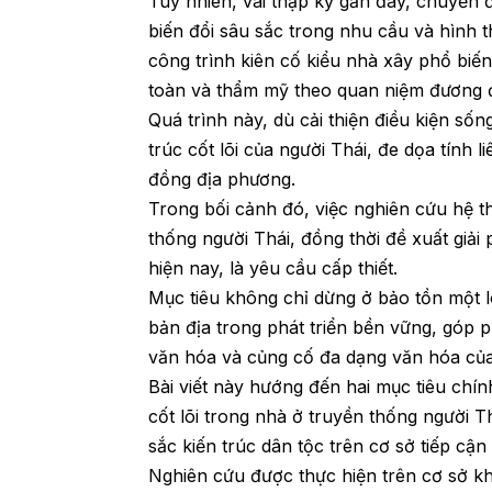
Tuy nhiên, vài thập kỷ gần đây, chuyển 
biến đổi sâu sắc trong nhu cầu và hình 
công trình kiên cố kiểu nhà xây phổ biế
toàn và thẩm mỹ theo quan niệm đương đ
Quá trình này, dù cải thiện điều kiện sốn
trúc cốt lõi của người Thái, đe dọa tính
đồng địa phương.
Trong bối cảnh đó, việc nghiên cứu hệ t
thống người Thái, đồng thời đề xuất giải
hiện nay, là yêu cầu cấp thiết.
Mục tiêu không chỉ dừng ở bảo tồn một lo
bản địa trong phát triển bền vững, góp
văn hóa và củng cố đa dạng văn hóa của
Bài viết này hướng đến hai mục tiêu chính
cốt lõi trong nhà ở truyền thống người T
sắc kiến trúc dân tộc trên cơ sở tiếp cận
Nghiên cứu được thực hiện trên cơ sở k