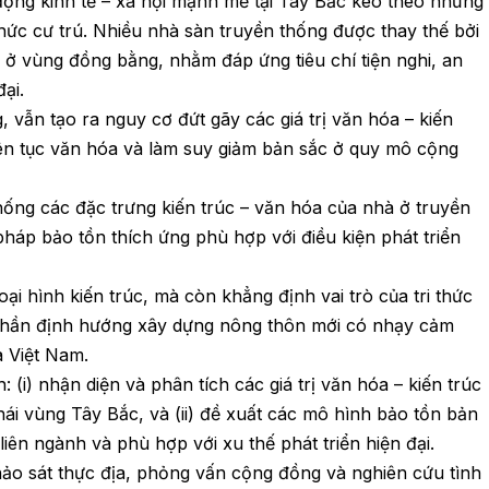
động kinh tế – xã hội mạnh mẽ tại Tây Bắc kéo theo những
thức cư trú. Nhiều nhà sàn truyền thống được thay thế bởi
n ở vùng đồng bằng, nhằm đáp ứng tiêu chí tiện nghi, an
ại.
g, vẫn tạo ra nguy cơ đứt gãy các giá trị văn hóa – kiến
 liên tục văn hóa và làm suy giảm bản sắc ở quy mô cộng
hống các đặc trưng kiến trúc – văn hóa của nhà ở truyền
 pháp bảo tồn thích ứng phù hợp với điều kiện phát triển
ại hình kiến trúc, mà còn khẳng định vai trò của tri thức
 phần định hướng xây dựng nông thôn mới có nhạy cảm
 Việt Nam.
: (i) nhận diện và phân tích các giá trị văn hóa – kiến trúc
hái vùng Tây Bắc, và (ii) đề xuất các mô hình bảo tồn bản
 liên ngành và phù hợp với xu thế phát triển hiện đại.
hảo sát thực địa, phỏng vấn cộng đồng và nghiên cứu tình