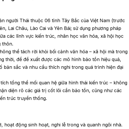
ản người Thái thuộc 06 tỉnh Tây Bắc của Việt Nam (trước
iên, Lai Châu, Lào Cai và Yên Bái; sử dụng phương pháp
giữa các lĩnh vực kiến trúc, nhân học văn hóa, xã hội học
 thôn.
hông thể tách rời khỏi bối cảnh văn hóa – xã hội mà trong
g thời, để đề xuất được các mô hình bảo tồn hiệu quả,
 bản sắc và nhu cầu thích nghi trong quá trình hiện đại
ích tổng thể mối quan hệ giữa hình thái kiến trúc – không
ận diện rõ các giá trị cốt lõi cần bảo tồn, cũng như các
ến trúc truyền thống.
, hoạt động sinh hoạt, nghi lễ trong và quanh ngôi nhà.