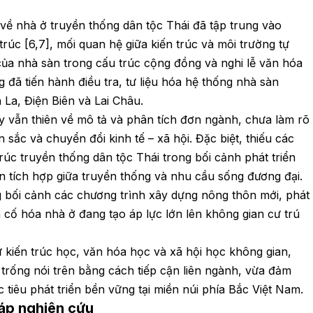
 về nhà ở truyền thống dân tộc Thái đã tập trung vào
trúc [6,7], mối quan hệ giữa kiến trúc và môi trường tự
ò của nhà sàn trong cấu trúc cộng đồng và nghi lễ văn hóa
g đã tiến hành điều tra, tư liệu hóa hệ thống nhà sàn
 La, Điện Biên và Lai Châu.
y vẫn thiên về mô tả và phân tích đơn ngành, chưa làm rõ
 sắc và chuyển đổi kinh tế – xã hội. Đặc biệt, thiếu các
trúc truyền thống dân tộc Thái trong bối cảnh phát triển
n tích hợp giữa truyền thống và nhu cầu sống đương đại.
g bối cảnh các chương trình xây dựng nông thôn mới, phát
 cố hóa nhà ở đang tạo áp lực lớn lên không gian cư trú
ừ kiến trúc học, văn hóa học và xã hội học không gian,
rống nói trên bằng cách tiếp cận liên ngành, vừa đảm
 tiêu phát triển bền vững tại miền núi phía Bắc Việt Nam.
áp nghiên cứu